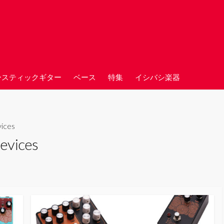
ースティックギター
ベース
特集
イシバシ楽器
ices
evices