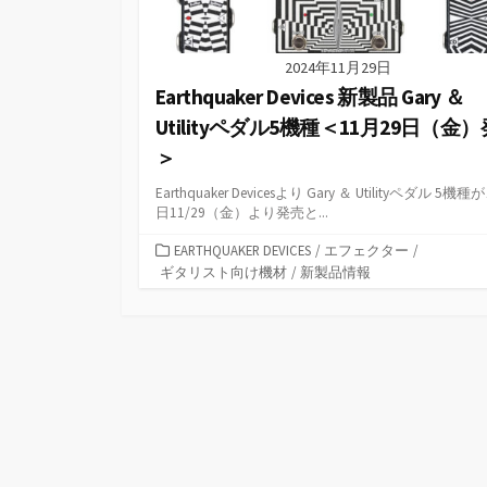
2024年11月29日
Earthquaker Devices 新製品 Gary ＆
Utilityペダル5機種＜11月29日（金
＞
Earthquaker Devicesより Gary ＆ Utilityペダル 5機
日11/29（金）より発売と...
カ
EARTHQUAKER DEVICES
/
エフェクター
/
テ
ギタリスト向け機材
/
新製品情報
ゴ
リ
ー