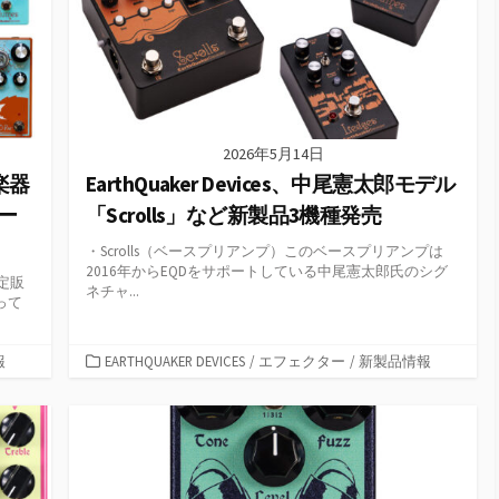
2026年5月14日
シ楽器
EarthQuaker Devices、中尾憲太郎モデル
ー
「Scrolls」など新製品3機種発売
・Scrolls（ベースプリアンプ）このベースプリアンプは
2016年からEQDをサポートしている中尾憲太郎氏のシグ
定販
ネチャ...
って
カ
報
EARTHQUAKER DEVICES
/
エフェクター
/
新製品情報
テ
ゴ
リ
ー