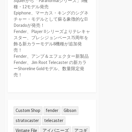
Squierから「Paranormalシリーズ」5機
種・12モデル発売
Epiphone、マーカス・キングのシグネ
チャー・モデルとして蘇る象徴的なEl
Doradoが発売！
Fender、Player IIシリーズよりテレキャ
スター、プレシジョンベース75周年を
飾る新カラーモデル8機種が追加発
売！
Fender、アンプ＆エフェクター新製品
Fender、Jim Root Telecaster の新カラ
ーShoreline Goldモデル、数量限定発
売！
Custom Shop
fender
Gibson
stratocaster
telecaster
Vintage File
アイバニーズ
アコギ