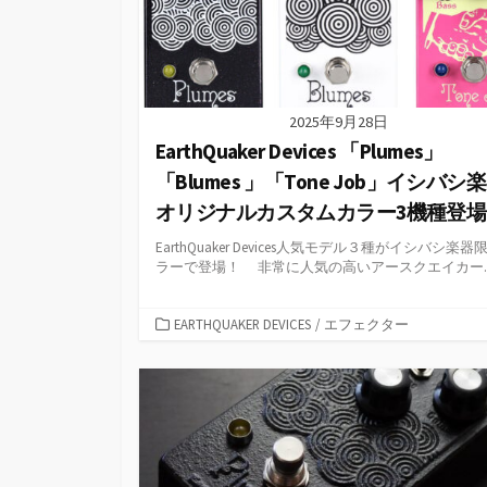
2025年9月28日
EarthQuaker Devices 「Plumes」
「Blumes 」「Tone Job」イシバシ
オリジナルカスタムカラー3機種登場
EarthQuaker Devices人気モデル３種がイシバシ楽器
ラーで登場！ 非常に人気の高いアースクエイカー..
カ
EARTHQUAKER DEVICES
/
エフェクター
テ
ゴ
リ
ー