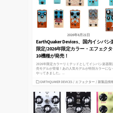
2026年6月21日
EarthQuaker Devices、国内イシバ
限定/2026年限定カラー・エフェクタ
10機種が発売！
2026年限定カラーリミテッドとしてイシバシ楽器限
売モデルが登場！あの人気モデルが特別カラーにな
やってきました。...
カ
EARTHQUAKER DEVICES
/
エフェクター
/
新製品情
テ
ゴ
リ
ー