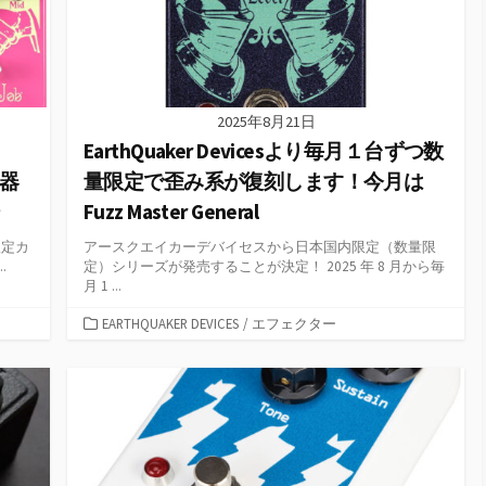
2025年8月21日
EarthQuaker Devicesより毎月１台ずつ数
楽器
量限定で歪み系が復刻します！今月は
Fuzz Master General
限定カ
アースクエイカーデバイセスから⽇本国内限定（数量限
.
定）シリーズが発売することが決定！ 2025 年 8 ⽉から毎
⽉ 1 ...
カ
EARTHQUAKER DEVICES
/
エフェクター
テ
ゴ
リ
ー