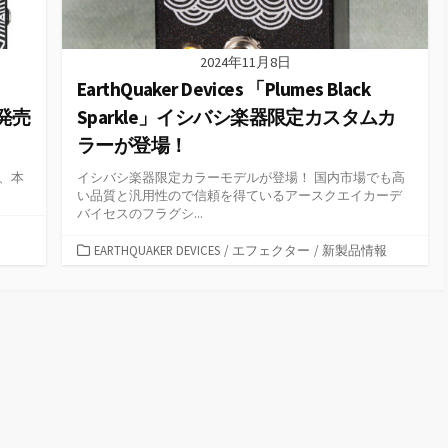
2024年11月8日
EarthQuaker Devices 「Plumes Black
）発売
Sparkle」イシバシ楽器限定カスタムカ
ラーが登場！
種が、本
イシバシ楽器限定カラーモデルが登場！ 国内市場でも高
い品質と汎用性ので信頼を得ているアースクエイカーデ
バイセスのフラグシ...
カ
EARTHQUAKER DEVICES
/
エフェクター
/
新製品情報
テ
ゴ
リ
ー