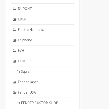
DUPONT
EDEN
Electro Harmonix
Epiphone
EVH
FENDER
Squier
Fender Japan
Fender USA
FENDER CUSTOM SHOP