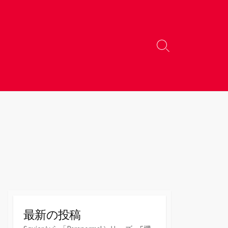
検
索
切
り
替
え
最新の投稿