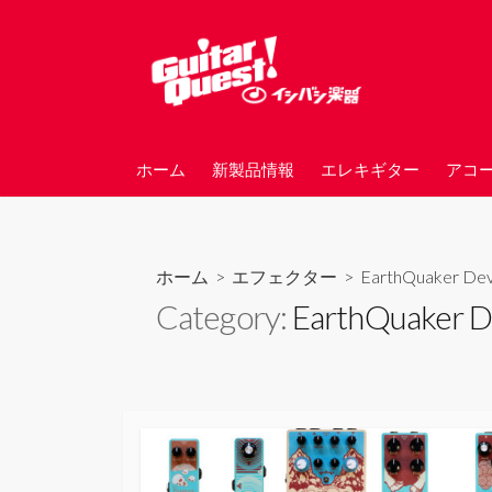
コ
ン
テ
ン
ツ
へ
ホーム
新製品情報
エレキギター
アコ
ス
キ
ッ
プ
ホーム
>
エフェクター
>
EarthQuaker Dev
Category:
EarthQuaker D