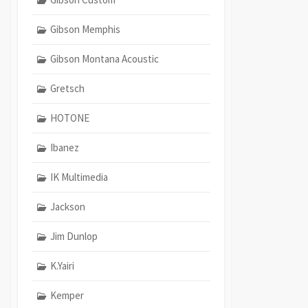
Gibson Memphis
Gibson Montana Acoustic
Gretsch
HOTONE
Ibanez
IK Multimedia
Jackson
Jim Dunlop
K.Yairi
Kemper