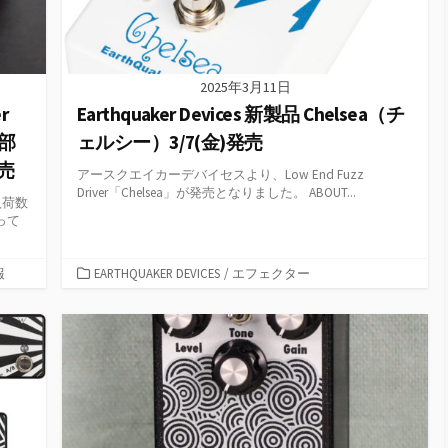
2025年3月11日
r
Earthquaker Devices 新製品 Chelsea（チ
南部
ェルシー）3/7(金)発売
売
アースクエイカーデバイセスより、Low End Fuzz
Driver「Chelsea」が発売となりました。 ABOUT...
入荷数
って
カ
報
EARTHQUAKER DEVICES
/
エフェクター
テ
ゴ
リ
ー