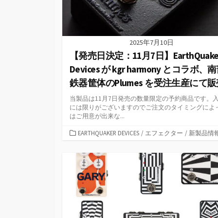
2025年7月10日
【発売日決定：11月7日】EarthQuake
Devices が kgr harmony とコラボ、
鉄器筐体のPlumes を受注生産にて販
当製品は11月7日発売の数量限定の予約商品です。
には限りがございますのでご注文のタイミングによ
はご用意が出来な...
カ
EARTHQUAKER DEVICES
/
エフェクター
/
新製品情
テ
ゴ
リ
ー