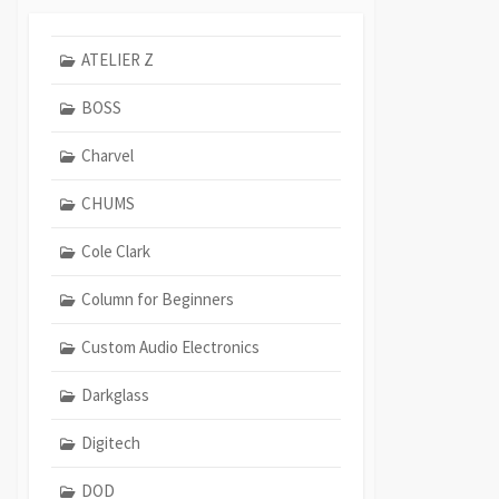
ATELIER Z
BOSS
Charvel
CHUMS
Cole Clark
Column for Beginners
Custom Audio Electronics
Darkglass
Digitech
DOD