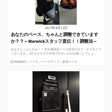
2017年4月13日
あなたのベース、ちゃんと調整できています
か？？～Warwickスタッフ直伝！！調整法～
みなさんこんにちは！！ 名古屋栄店ベース担当のタク・オカモトで
ございます。 4月もそろそろ中旬ですがいかがお過ごしでしょ...
カ
WARWICK
/
ベース
/
ベースアンプ
/
多弦ベース
テ
ゴ
リ
ー