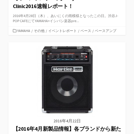
Clinic2016速報レポート！
2016年4月28日（木）、あいにくの雨模様となったこの日。渋谷J-
POP CAFEにてYAMAHA×イシバシ楽器pre...
カ
YAMAHA
/
その他
/
イベントレポート
/
ベース
/
ベースアンプ
テ
ゴ
リ
ー
2016年4月22日
【2016年4月新製品情報】各ブランドから新た