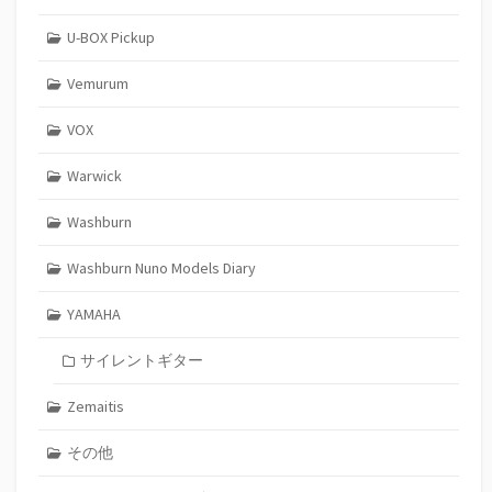
U-BOX Pickup
Vemurum
VOX
Warwick
Washburn
Washburn Nuno Models Diary
YAMAHA
サイレントギター
Zemaitis
その他