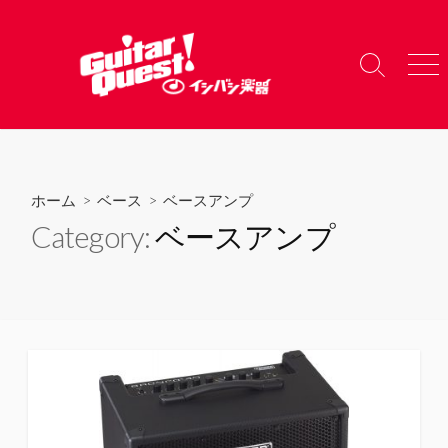
コ
ン
テ
検
メ
ン
索
ニ
ツ
切
ュ
り
ー
へ
替
ス
え
キ
ホーム
>
ベース
>
ベースアンプ
ッ
Category:
ベースアンプ
プ