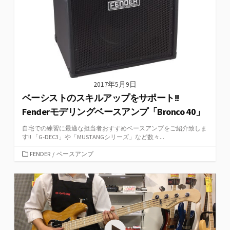
2017年5月9日
ベーシストのスキルアップをサポート!!
Fenderモデリングベースアンプ「Bronco 40」
自宅での練習に最適な担当者おすすめベースアンプをご紹介致しま
す!! 「G-DEC3」や「MUSTANGシリーズ」など数々...
カ
FENDER
/
ベースアンプ
テ
ゴ
リ
ー