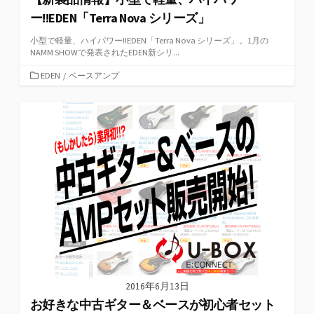
ー!!EDEN「Terra Nova シリーズ」
小型で軽量、ハイパワー!!EDEN「Terra Nova シリーズ」。1月の
NAMM SHOWで発表されたEDEN新シリ...
カ
EDEN
/
ベースアンプ
テ
ゴ
リ
ー
2016年6月13日
お好きな中古ギター＆ベースが初心者セット