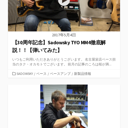
2017年5月4日
【30周年記念】Sadowsky TYO MM4徹底解
説！！【弾いてみた】
いつもご利用いただきありがとうございます。 名古屋栄店ベース担
当のタク・オカモトでございます。 前月の記事のころは桜が満...
カ
SADOWSKY
/
ベース
/
ベースアンプ
/
新製品情報
テ
ゴ
リ
ー