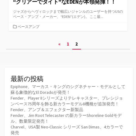
“クリアーでタイト”なEDENが本領発揮！！
ジャズからヘヴィロックまで幅広いジャンルのユーザーを持つUSの
ベース・アンプ・メーカー、“EDEN”(エデン)。 ここ最...
カ
ベースアンプ
テ
ゴ
投
«
1
2
リ
ー
稿
の
ペ
最新の投稿
ー
Epiphone、マーカス・キングのシグネチャー・モデルとして
蘇る象徴的なEl Doradoが発売！
ジ
Fender、Player IIシリーズよりテレキャスター、プレシジョ
ンベース75周年を飾る新カラーモデル8機種が追加発売！
送
Fender、アンプ＆エフェクター新製品
Fender、Jim Root Telecaster の新カラーShoreline Goldモデ
り
ル、数量限定発売！
Charvel、USA製 Neo-Classic シリーズ San Dimas、4カラーで
発売