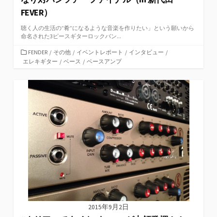
FEVER）
聴く人の生活の”肴”になるような音楽を作りたい」という願いから
命名された3ピースギターロックバン...
カ
FENDER
/
その他
/
イベントレポート
/
インタビュー
/
テ
エレキギター
/
ベース
/
ベースアンプ
ゴ
リ
ー
2015年9月2日