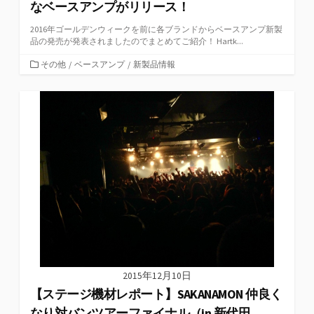
なベースアンプがリリース！
2016年ゴールデンウィークを前に各ブランドからベースアンプ新製
品の発売が発表されましたのでまとめてご紹介！ Hartk...
カ
その他
/
ベースアンプ
/
新製品情報
テ
ゴ
リ
ー
2015年12月10日
【ステージ機材レポート】SAKANAMON 仲良く
なり対バンツアーファイナル（in 新代田