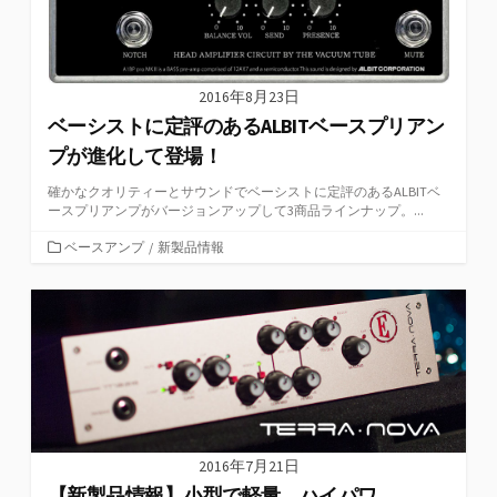
2016年8月23日
ベーシストに定評のあるALBITベースプリアン
プが進化して登場！
確かなクオリティーとサウンドでベーシストに定評のあるALBITベ
ースプリアンプがバージョンアップして3商品ラインナップ。...
カ
ベースアンプ
/
新製品情報
テ
ゴ
リ
ー
2016年7月21日
【新製品情報】小型で軽量、ハイパワ