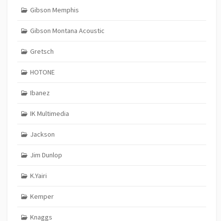
Gibson Memphis
Gibson Montana Acoustic
Gretsch
HOTONE
Ibanez
IK Multimedia
Jackson
Jim Dunlop
K.Yairi
Kemper
Knaggs