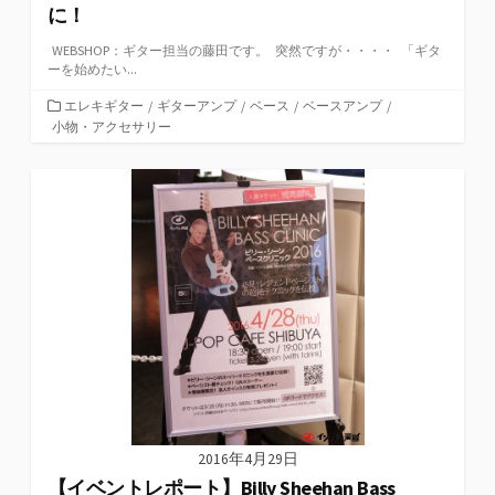
に！
WEBSHOP：ギター担当の藤田です。 突然ですが・・・・ 「ギタ
ーを始めたい...
カ
エレキギター
/
ギターアンプ
/
ベース
/
ベースアンプ
/
テ
小物・アクセサリー
ゴ
リ
ー
2016年4月29日
【イベントレポート】Billy Sheehan Bass