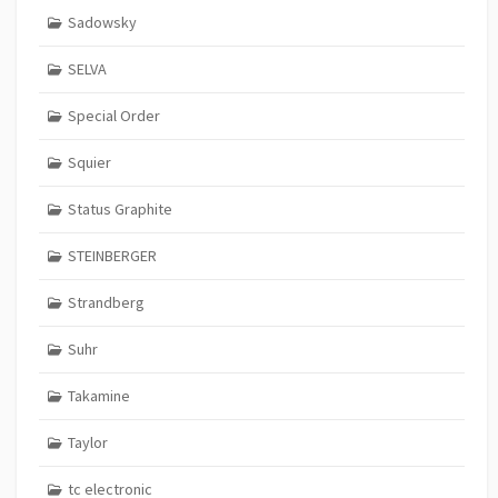
Sadowsky
SELVA
Special Order
Squier
Status Graphite
STEINBERGER
Strandberg
Suhr
Takamine
Taylor
tc electronic