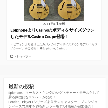
2014年8月20日
EpiphoneよりCasinoのボディをサイズダウン
したモデルCasino Coupe登場！
エピフォンより登場したカジノのボディサイズダウンモデル「カジ
ノクーペ」をご紹介！ ●Epiphone / Casino ...
カ
エレキギター
テ
ゴ
リ
ー
最新の投稿
Epiphone、マーカス・キングのシグネチャー・モデルとして
蘇る象徴的なEl Doradoが発売！
Fender、Player IIシリーズよりテレキャスター、プレシジョ
ンベース75周年を飾る新カラーモデル8機種が追加発売！