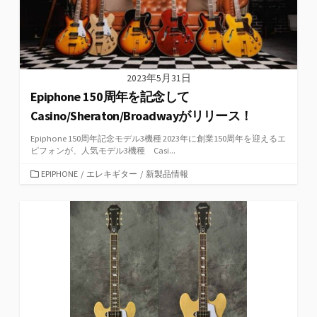
2023年5月31日
Epiphone 150周年を記念して
Casino/Sheraton/Broadwayがリリース！
Epiphone 150周年記念モデル3機種 2023年に創業150周年を迎えるエ
ピフォンが、人気モデル3機種 Casi...
カ
EPIPHONE
/
エレキギター
/
新製品情報
テ
ゴ
リ
ー