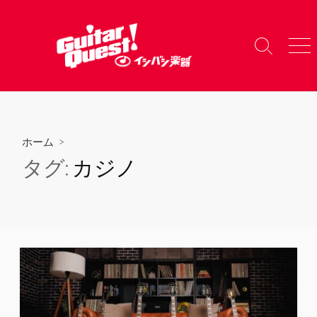
コ
ン
テ
検
メ
ン
索
ニ
ツ
切
ュ
り
ー
へ
替
ス
え
キ
ホーム
>
ッ
タグ:
カジノ
プ