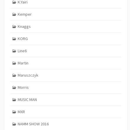
K.Yairi
Kemper
Knaggs
KORG
Line6
Martin
Maruszczyk
Morris
MUSIC MAN
MXR
NAMM SHOW 2016