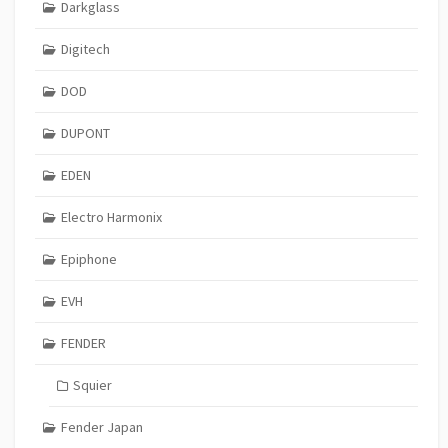
Darkglass
Digitech
DOD
DUPONT
EDEN
Electro Harmonix
Epiphone
EVH
FENDER
Squier
Fender Japan