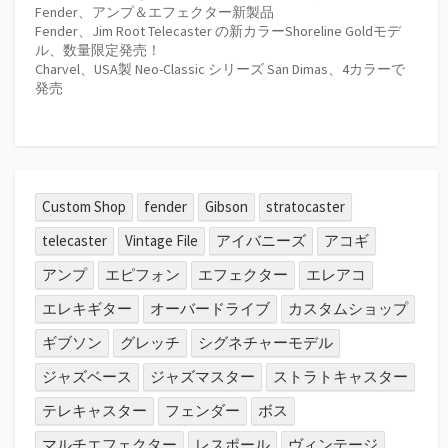
Fender、アンプ＆エフェクター新製品
Fender、Jim Root Telecaster の新カラーShoreline Goldモデ
ル、数量限定発売！
Charvel、USA製 Neo-Classic シリーズ San Dimas、4カラーで
発売
Custom Shop
fender
Gibson
stratocaster
telecaster
Vintage File
アイバニーズ
アコギ
アンプ
エピフォン
エフェクター
エレアコ
エレキギター
オーバードライブ
カスタムショップ
ギブソン
グレッチ
シグネチャーモデル
ジャズベース
ジャズマスター
ストラトキャスター
テレキャスター
フェンダー
ボス
マルチエフェクター
レスポール
ヴィンテージ