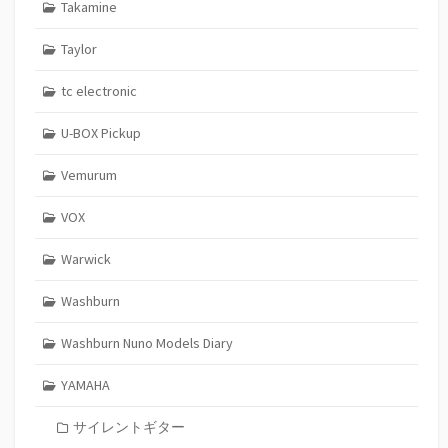
Takamine
Taylor
tc electronic
U-BOX Pickup
Vemurum
VOX
Warwick
Washburn
Washburn Nuno Models Diary
YAMAHA
サイレントギター