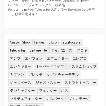
ンベース75周年を飾る新カラーモデル8機種が追加発売！
Fender、アンプ＆エフェクター新製品
Fender、Jim Root Telecaster の新カラーShoreline Goldモデ
ル、数量限定発売！
Custom Shop
fender
Gibson
stratocaster
telecaster
Vintage File
アイバニーズ
アコギ
アンプ
エピフォン
エフェクター
エレアコ
エレキギター
オーバードライブ
カスタムショップ
ギブソン
グレッチ
シグネチャーモデル
ジャズベース
ジャズマスター
ストラトキャスター
テレキャスター
フェンダー
ボス
マルチエフェクター
レスポール
ヴィンテージ