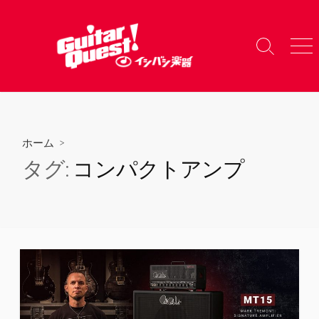
コ
ン
テ
検
メ
ン
索
ニ
ツ
切
ュ
り
ー
へ
替
ス
え
キ
ホーム
>
ッ
タグ:
コンパクトアンプ
プ