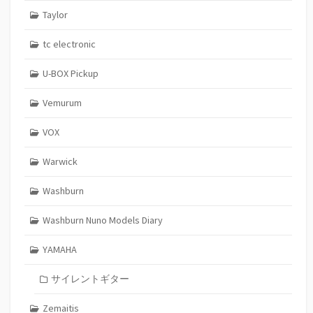
Taylor
tc electronic
U-BOX Pickup
Vemurum
VOX
Warwick
Washburn
Washburn Nuno Models Diary
YAMAHA
サイレントギター
Zemaitis