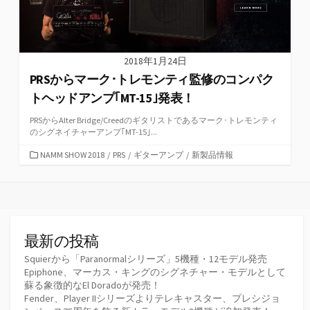
2018年1月24日
PRSからマーク･トレモンティ監修のコンパク
トヘッドアンプ｢MT-15｣発表！
PRSからAlter Bridge/Creedのギタリストであるマーク･トレモンティ
のシグネイチャーアンプ｢MT-15｣...
カ
NAMM SHOW 2018
/
PRS
/
ギターアンプ
/
新製品情報
テ
ゴ
リ
ー
最新の投稿
Squierから「Paranormalシリーズ」5機種・12モデル発売
Epiphone、マーカス・キングのシグネチャー・モデルとして
蘇る象徴的なEl Doradoが発売！
Fender、Player IIシリーズよりテレキャスター、プレシジョ