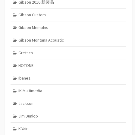
Gibson 2016 新製品
Gibson Custom
Gibson Memphis
Gibson Montana Acoustic
Gretsch
HOTONE
Ibanez
IK Multimedia
Jackson
Jim Dunlop
K.Yairi