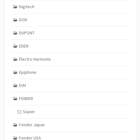
Digitech
DOD
DUPONT
EDEN
Electro Harmonix
Epiphone
EVH
FENDER
Squier
Fender Japan
Fender USA