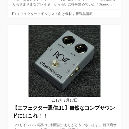
りもさまざまなプレイヤーから高い支持を集めていた「Diamo...
カ
エフェクター
/
ギタリスト向け機材
/
新製品情報
テ
ゴ
リ
ー
2017年8月17日
【エフェクター通信.11】自然なコンプサウン
ドにはこれ！！
いつもイシバシ楽器のご利用誠にありがとうございます。 新宿店サ