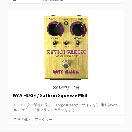
テ
ゴ
リ
ー
2015年7月18日
WAY HUGE / Saffron Squeeze MkII
エフェクター業界の鬼才･George Trippsがデザインを手掛けるWAY
HUGEから、 『サフラン』カラーをまとっ...
カ
その他
/
エフェクター
テ
ゴ