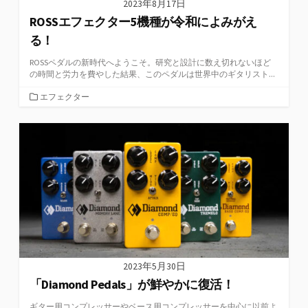
2023年8月17日
ROSSエフェクター5機種が令和によみがえ
る！
ROSSペダルの新時代へようこそ。研究と設計に数え切れないほど
の時間と労力を費やした結果、このペダルは世界中のギタリスト...
カ
エフェクター
テ
ゴ
リ
ー
2023年5月30日
「Diamond Pedals」が鮮やかに復活！
ギター用コンプレッサーやベース用コンプレッサーを中心に以前よ