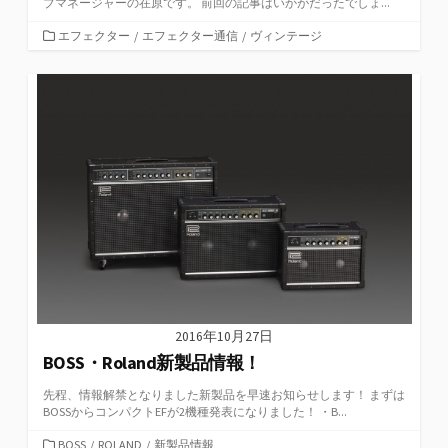
ブマネージャーの在原です。 前回の記事はいかがだったでしょ...
カ
エフェクター
/
エフェクター通信
/
ヴィンテージ
テ
ゴ
リ
ー
2016年10月27日
BOSS・Roland新製品情報！
先程、情報解禁となりました新製品を早速お知らせします！ まずは
BOSSからコンパクトEFが2機種発表になりました！ ・B...
カ
BOSS
/
ROLAND
/
新製品情報