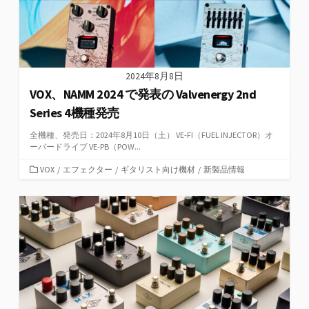
2024年8月8日
VOX、NAMM 2024 で発表の Valvenergy 2nd
Series 4機種発売
全機種、発売日：2024年8月10日（土） VE-FI（FUEL INJECTOR）オ
ーバードライブ VE-PB（POW...
カ
VOX
/
エフェクター
/
ギタリスト向け機材
/
新製品情報
テ
ゴ
リ
ー