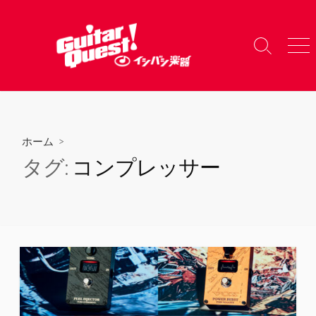
コ
ン
テ
検
メ
ン
索
ニ
ツ
切
ュ
り
ー
へ
替
ス
え
キ
ホーム
>
ッ
タグ:
コンプレッサー
プ