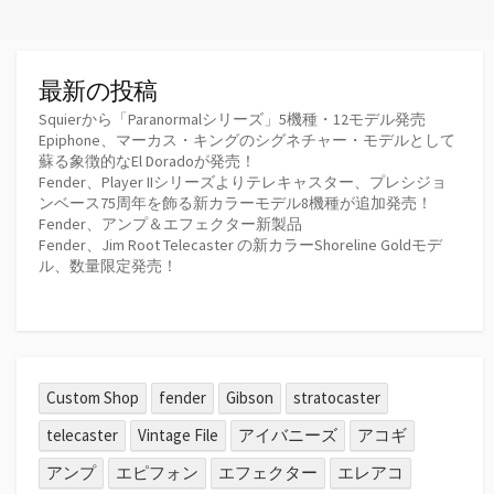
リ
ー
最新の投稿
Squierから「Paranormalシリーズ」5機種・12モデル発売
Epiphone、マーカス・キングのシグネチャー・モデルとして
蘇る象徴的なEl Doradoが発売！
Fender、Player IIシリーズよりテレキャスター、プレシジョ
ンベース75周年を飾る新カラーモデル8機種が追加発売！
Fender、アンプ＆エフェクター新製品
Fender、Jim Root Telecaster の新カラーShoreline Goldモデ
ル、数量限定発売！
Custom Shop
fender
Gibson
stratocaster
telecaster
Vintage File
アイバニーズ
アコギ
アンプ
エピフォン
エフェクター
エレアコ