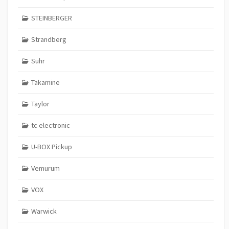
STEINBERGER
Strandberg
Suhr
Takamine
Taylor
tc electronic
U-BOX Pickup
Vemurum
VOX
Warwick