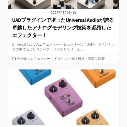
2023年10月4日
UADプラグインで培ったUniversal Audioが誇る
卓越したアナログモデリング技術を凝縮した
エフェクター！
Universal Audioのエフェクターペダルシリーズ「UAFX」ラインナッ
プの中でもよりコンパクトサイズとなり、よ...
カ
その他
/
エフェクター
/
ギタリスト向け機材
/
新製品情報
テ
ゴ
リ
ー