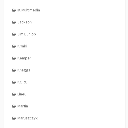
IK Multimedia
Jackson
Jim Dunlop
K.Yairi
Kemper
Knaggs
KORG
Line6
Martin
Maruszczyk