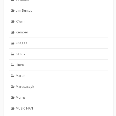
Jim Dunlop
K.Yairi
Kemper
Knaggs
KORG
Line6
Martin
Maruszczyk
Morris
MUSIC MAN