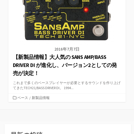
2016年7月7日
【新製品情報】大人気の SANS AMP/BASS
DRIVER DI が進化し、バージョン2としての発
売が決定！
これまで多くのベースプレイヤーが必要とするサウンドを作り上げ
てきたTECH21/BASS DRIVER DI。 1994...
カ
ベース
/
新製品情報
テ
ゴ
リ
ー