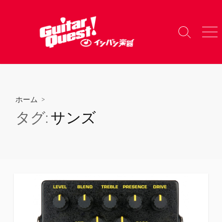
コ
ン
テ
検
メ
ン
索
ニ
ツ
切
ュ
り
ー
へ
替
ス
え
キ
ホーム
>
ッ
タグ:
サンズ
プ