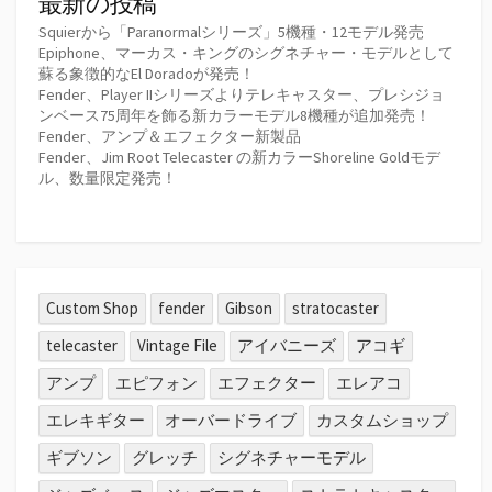
最新の投稿
Squierから「Paranormalシリーズ」5機種・12モデル発売
Epiphone、マーカス・キングのシグネチャー・モデルとして
蘇る象徴的なEl Doradoが発売！
Fender、Player IIシリーズよりテレキャスター、プレシジョ
ンベース75周年を飾る新カラーモデル8機種が追加発売！
Fender、アンプ＆エフェクター新製品
Fender、Jim Root Telecaster の新カラーShoreline Goldモデ
ル、数量限定発売！
Custom Shop
fender
Gibson
stratocaster
telecaster
Vintage File
アイバニーズ
アコギ
アンプ
エピフォン
エフェクター
エレアコ
エレキギター
オーバードライブ
カスタムショップ
ギブソン
グレッチ
シグネチャーモデル