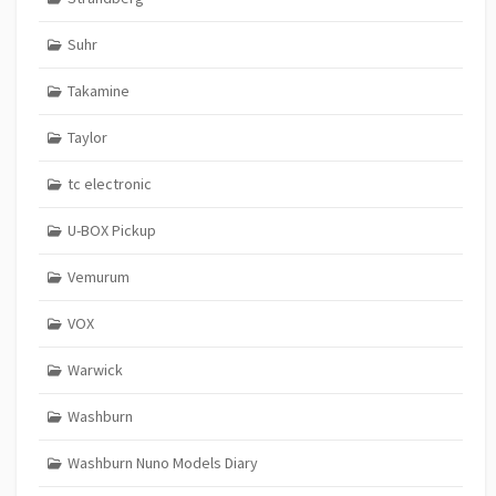
Suhr
Takamine
Taylor
tc electronic
U-BOX Pickup
Vemurum
VOX
Warwick
Washburn
Washburn Nuno Models Diary