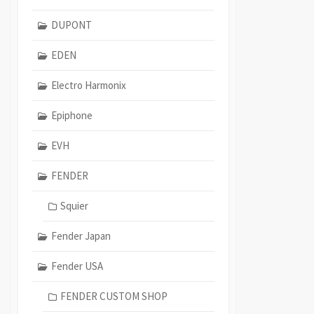
DUPONT
EDEN
Electro Harmonix
Epiphone
EVH
FENDER
Squier
Fender Japan
Fender USA
FENDER CUSTOM SHOP