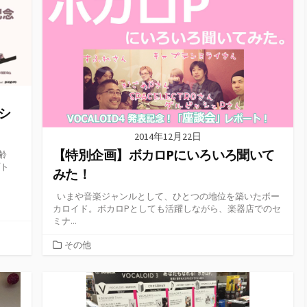
シ
2014年12月22日
【特別企画】ボカロPにいろいろ聞いて
齢
プト
みた！
いまや音楽ジャンルとして、ひとつの地位を築いたボー
カロイド。ボカロPとしても活躍しながら、楽器店でのセ
ミナ...
カ
その他
テ
ゴ
リ
ー