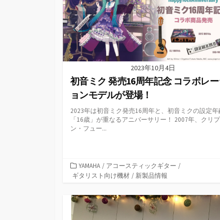
2023年10月4日
初音ミク 発売16周年記念 コラボレー
ョンモデルが登場！
2023年は初音ミク発売16周年と、初音ミクの設定年
「16歳」が重なるアニバーサリー！ 2007年、クリ
ン・フュー...
カ
YAMAHA
/
アコースティックギター
/
テ
ギタリスト向け機材
/
新製品情報
ゴ
リ
ー