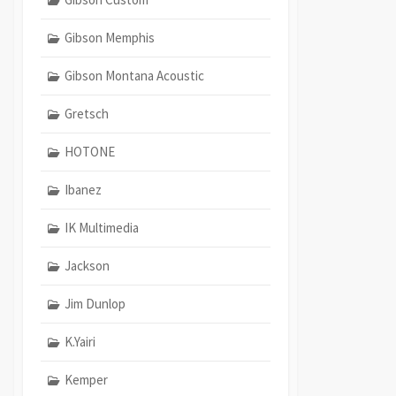
Gibson Memphis
Gibson Montana Acoustic
Gretsch
HOTONE
Ibanez
IK Multimedia
Jackson
Jim Dunlop
K.Yairi
Kemper