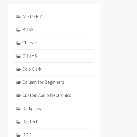
ATELIER Z
BOSS
Charvel
CHUMS
Cole Clark
Column for Beginners
Custom Audio Electronics
Darkglass
Digitech
DOD