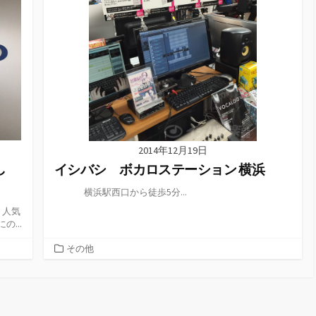
2014年12月19日
し
イシバシ ボカロステーション 横浜
横浜駅西口から徒歩5分...
 人気
...
カ
その他
テ
ゴ
リ
ー