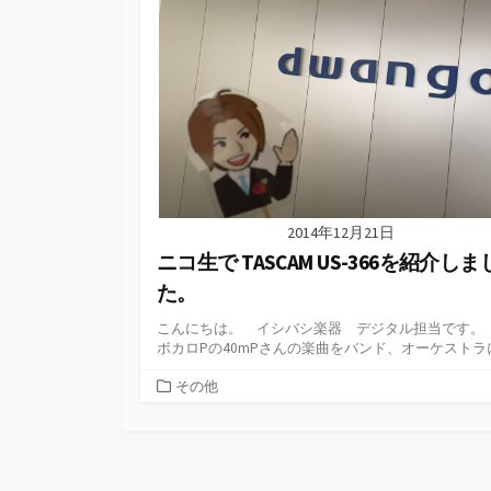
2014年12月21日
ニコ生で TASCAM US-366を紹介しま
た。
こんにちは。 イシバシ楽器 デジタル担当です。
ボカロPの40mPさんの楽曲をバンド、オーケストラにの
カ
その他
テ
ゴ
リ
ー