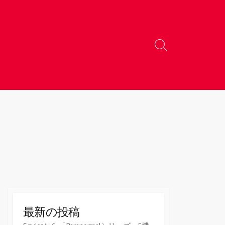
検
索
切
り
替
え
最新の投稿