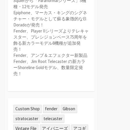
Squierから「Paranormalシリーズ」5機
種・12モデル発売
Epiphone、マーカス・キングのシグネ
チャー・モデルとして蘇る象徴的なEl
Doradoが発売！
Fender、Player IIシリーズよりテレキャ
スター、プレシジョンベース75周年を
飾る新カラーモデル8機種が追加発
売！
Fender、アンプ＆エフェクター新製品
Fender、Jim Root Telecaster の新カラ
ーShoreline Goldモデル、数量限定発
売！
Custom Shop
fender
Gibson
stratocaster
telecaster
Vintage File
アイバニーズ
アコギ