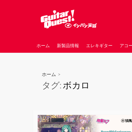
コ
ン
テ
ン
ツ
へ
ホーム
新製品情報
エレキギター
アコ
ス
キ
ッ
プ
ホーム
>
タグ:
ボカロ