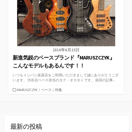
2016年6月23日
新進気鋭のベースブランド『MARUSZCZYK』
こんなモデルもあるんです！！
いつもイシバシ楽器店をご利用いただきまして誠にありがとうござ
います。 渋谷店ベース担当のタク・オカモトです。 前回の記事...
カ
MARUSZCZYK
/
ベース
/
特集
テ
ゴ
リ
ー
最新の投稿