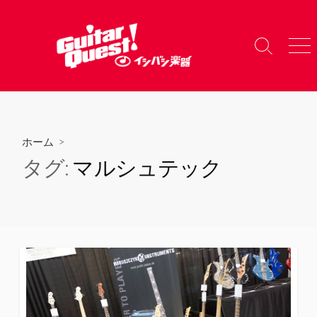
コ
ン
テ
検
メ
ン
索
ニ
ツ
切
ュ
り
ー
へ
替
ス
え
キ
ホーム
>
ッ
タグ:
マルシュテック
プ