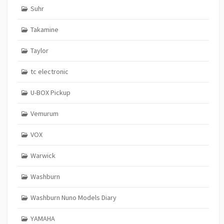
Suhr
Takamine
Taylor
tc electronic
U-BOX Pickup
Vemurum
VOX
Warwick
Washburn
Washburn Nuno Models Diary
YAMAHA