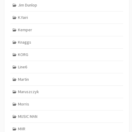
Jim Dunlop
K.Yairi
Kemper
Knaggs
KORG
Line6
Martin
Maruszczyk
Morris
MUSIC MAN
MXR