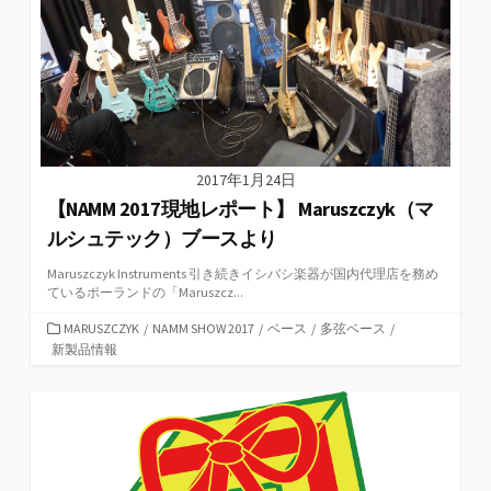
2017年1月24日
【NAMM 2017現地レポート】 Maruszczyk（マ
ルシュテック）ブースより
Maruszczyk Instruments 引き続きイシバシ楽器が国内代理店を務め
ているポーランドの「Maruszcz...
カ
MARUSZCZYK
/
NAMM SHOW 2017
/
ベース
/
多弦ベース
/
テ
新製品情報
ゴ
リ
ー