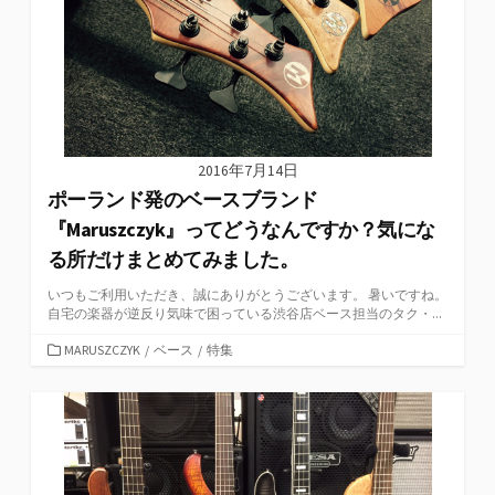
2016年7月14日
ポーランド発のベースブランド
『Maruszczyk』ってどうなんですか？気にな
る所だけまとめてみました。
いつもご利用いただき、誠にありがとうございます。 暑いですね。
自宅の楽器が逆反り気味で困っている渋谷店ベース担当のタク・...
カ
MARUSZCZYK
/
ベース
/
特集
テ
ゴ
リ
ー