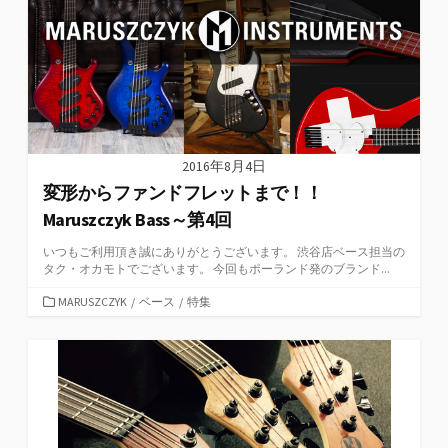
2016年8月4日
変形からファンドフレットまで！！
Maruszczyk Bass～第4回
いつもご利用頂き誠にありがとうございます。 渋谷店ベース担当の
タク・オカモトでございます。 今回もポーランド発のブランド...
カ
MARUSZCZYK
/
ベース
/
特集
テ
ゴ
リ
ー