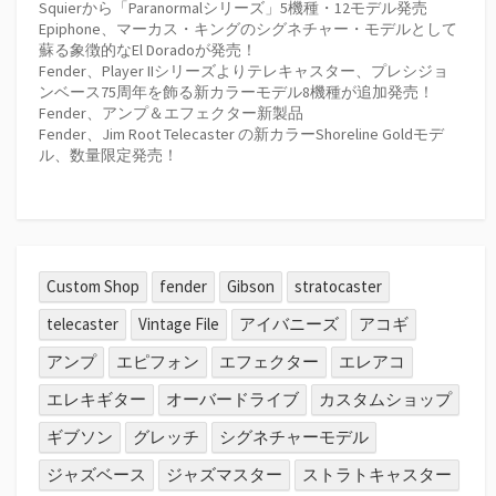
Squierから「Paranormalシリーズ」5機種・12モデル発売
Epiphone、マーカス・キングのシグネチャー・モデルとして
蘇る象徴的なEl Doradoが発売！
Fender、Player IIシリーズよりテレキャスター、プレシジョ
ンベース75周年を飾る新カラーモデル8機種が追加発売！
Fender、アンプ＆エフェクター新製品
Fender、Jim Root Telecaster の新カラーShoreline Goldモデ
ル、数量限定発売！
Custom Shop
fender
Gibson
stratocaster
telecaster
Vintage File
アイバニーズ
アコギ
アンプ
エピフォン
エフェクター
エレアコ
エレキギター
オーバードライブ
カスタムショップ
ギブソン
グレッチ
シグネチャーモデル
ジャズベース
ジャズマスター
ストラトキャスター