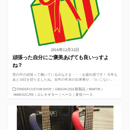
2016年12月22日
頑張った自分にご褒美あげても良いっすよ
ね？
世の中の頑張って働いているみなさま・・・お疲れ様です！ 今年も
あと10日を切りましたね。去年の年末の出来事が、ついこない...
カ
FENDER CUSTOM SHOP
/
GIBSON 2016 新製品
/
MARTIN
/
テ
MARUSZCZYK
/
エレキギター
/
ベース
/
多弦ベース
ゴ
リ
ー