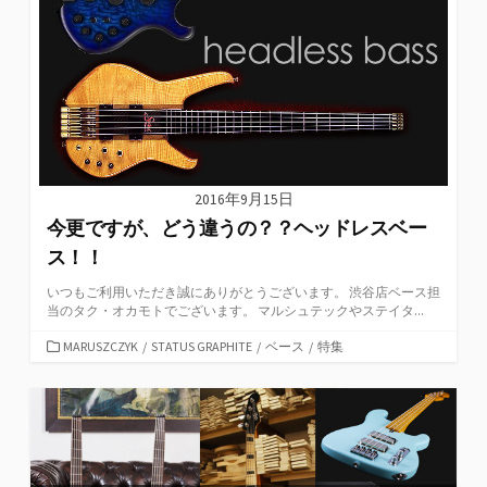
2016年9月15日
今更ですが、どう違うの？？ヘッドレスベー
ス！！
いつもご利用いただき誠にありがとうございます。 渋谷店ベース担
当のタク・オカモトでございます。 マルシュテックやステイタ...
カ
MARUSZCZYK
/
STATUS GRAPHITE
/
ベース
/
特集
テ
ゴ
リ
ー