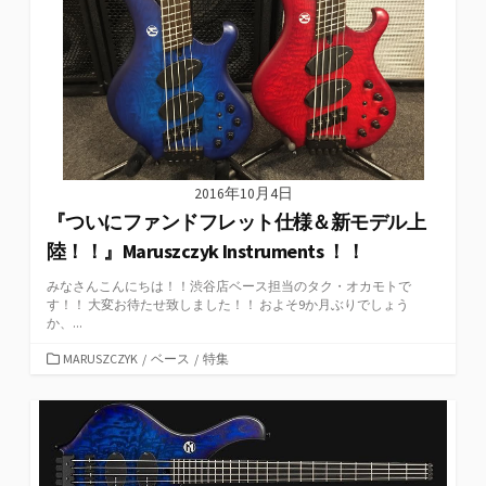
2016年10月4日
『ついにファンドフレット仕様＆新モデル上
陸！！』Maruszczyk Instruments ！！
みなさんこんにちは！！渋谷店ベース担当のタク・オカモトで
す！！ 大変お待たせ致しました！！ およそ9か月ぶりでしょう
か、...
カ
MARUSZCZYK
/
ベース
/
特集
テ
ゴ
リ
ー