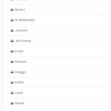
Ibanez
IK Multimedia
Jackson
Jim Dunlop
K.Yairi
Kemper
Knaggs
KORG
Line6
Martin