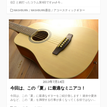
信】と銘打ったコラム第9回ですyo♪ 今...
カ
WASHBURN
/
WASHBURN通信
/
アコースティックギター
テ
ゴ
リ
ー
2013年7月14日
今回は、この「夏」に最適なミニアコ！
今回は、この「夏」に最適なギターをご紹介致します！ 連休や夏休
みなど、この「夏」を満喫する行事が多くなってくる頃ではない...