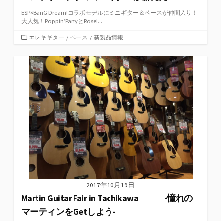
ESP×BanG Dream!コラボモデルにミニギター＆ベースが仲間入り！
大人気！Poppin’PartyとRosel...
カ
エレキギター
/
ベース
/
新製品情報
テ
ゴ
リ
ー
2017年10月19日
Martin Guitar Fair in Tachikawa -憧れの
マーティンをGetしよう-