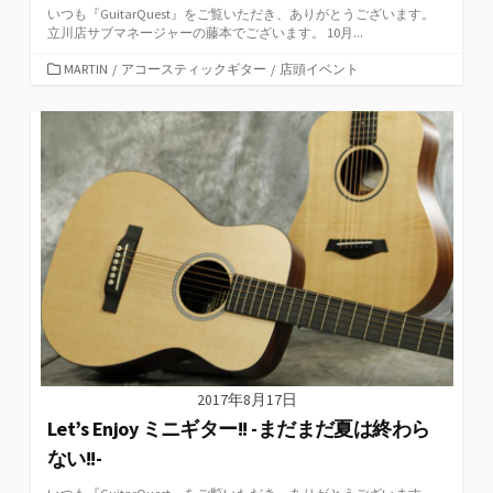
いつも『GuitarQuest』をご覧いただき、ありがとうございます。
立川店サブマネージャーの藤本でございます。 10月...
カ
MARTIN
/
アコースティックギター
/
店頭イベント
テ
ゴ
リ
ー
2017年8月17日
Let’s Enjoy ミニギター!! -まだまだ夏は終わら
ない!!-