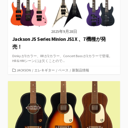
2025年9月28日
Jackson JS Series Minion JS1X 、7機種が発
売！
Dinky が3カラー、RR が2カラー、Concert Bass が2カラーで登場。
HR＆HMシーンには欠くことので...
カ
JACKSON
/
エレキギター
/
ベース
/
新製品情報
テ
ゴ
リ
ー