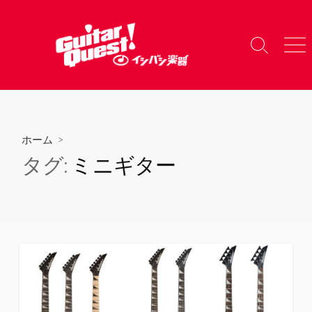
コ
ン
テ
検
メ
ン
索
ニ
ツ
切
ュ
り
ー
へ
替
ス
え
キ
ホーム
>
ッ
タグ:
ミニギター
プ