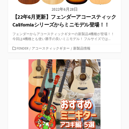
2022年6月28日
【22年6月更新】フェンダーアコースティック
Californiaシリーズからミニモデル登場！！
フェンダーからアコースティックギターの新製品4機種が登場！！
今回は4機種とも使い勝手の良いミニモデル！ フルサイズでは...
カ
FENDER
/
アコースティックギター
/
新製品情報
テ
ゴ
リ
ー