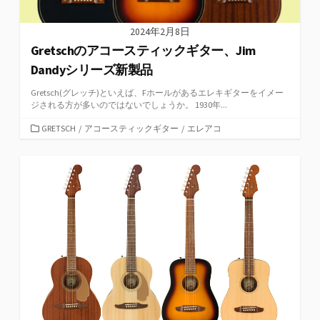
2024年2月8日
Gretschのアコースティックギター、Jim
Dandyシリーズ新製品
Gretsch(グレッチ)といえば、Fホールがあるエレキギターをイメー
ジされる方が多いのではないでしょうか。 1930年...
カ
GRETSCH
/
アコースティックギター
/
エレアコ
テ
ゴ
リ
ー