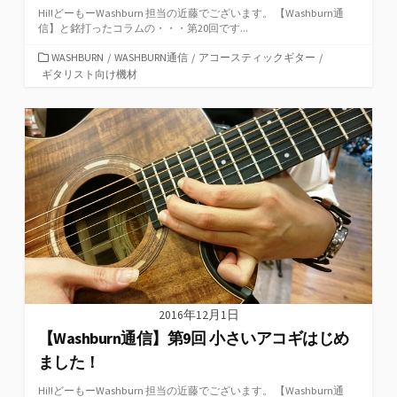
Hi!!どーもーWashburn 担当の近藤でございます。 【Washburn通
信】と銘打ったコラムの・・・第20回です...
カ
WASHBURN
/
WASHBURN通信
/
アコースティックギター
/
テ
ギタリスト向け機材
ゴ
リ
ー
2016年12月1日
【Washburn通信】第9回 小さいアコギはじめ
ました！
Hi!!どーもーWashburn 担当の近藤でございます。 【Washburn通