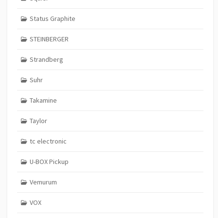
Status Graphite
STEINBERGER
Strandberg
Suhr
Takamine
Taylor
tc electronic
U-BOX Pickup
Vemurum
VOX