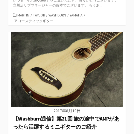
いつも『GuitarQuest』をご覧いただき、ありがとうございます。
立川店サブマネージャーの藤本でございます。 もうあ...
カ
MARTIN
/
TAYLOR
/
WASHBURN
/
YAMAHA
/
テ
アコースティックギター
ゴ
リ
ー
2017年8月10日
【Washburn通信】第21回 旅の途中でAMPがあ
ったら活躍するミニギターのご紹介