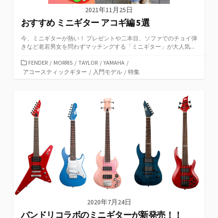
2021年11月25日
おすすめ ミニギター アコギ編 5選
今、ミニギターが熱い！ プレゼントや二本目、ソファでのチョイ弾
きなど老若男女を問わずマッチングする「ミニギター」が大人気...
カ
FENDER
/
MORRIS
/
TAYLOR
/
YAMAHA
/
テ
アコースティックギター
/
入門モデル
/
特集
ゴ
リ
ー
2020年7月24日
バンドリコラボのミニギターが新発売！！