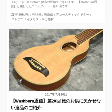
Hi!!どーもーWashburn 担当の近藤でございます。 【Washburn通
信】と銘打ったコラムの・・・第21回です...
カ
WASHBURN
/
WASHBURN通信
/
アコースティックギター
/
テ
エレアコ
/
ギタリスト向け機材
ゴ
リ
ー
2017年7月20日
【Washburn通信】第20回 旅のお供に欠かせな
い逸品のご紹介