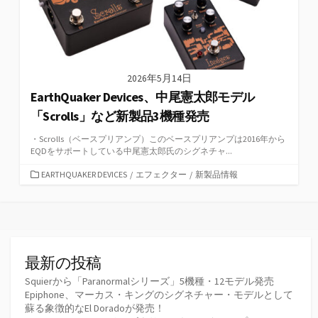
2026年5月14日
EarthQuaker Devices、中尾憲太郎モデル
「Scrolls」など新製品3機種発売
・Scrolls（ベースプリアンプ）このベースプリアンプは2016年から
EQDをサポートしている中尾憲太郎氏のシグネチャ...
カ
EARTHQUAKER DEVICES
/
エフェクター
/
新製品情報
テ
ゴ
リ
ー
最新の投稿
Squierから「Paranormalシリーズ」5機種・12モデル発売
Epiphone、マーカス・キングのシグネチャー・モデルとして
蘇る象徴的なEl Doradoが発売！