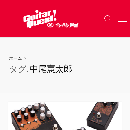
コ
ン
テ
検
メ
ン
索
ニ
ツ
切
ュ
り
ー
へ
替
ス
え
キ
ホーム
>
ッ
タグ:
中尾憲太郎
プ