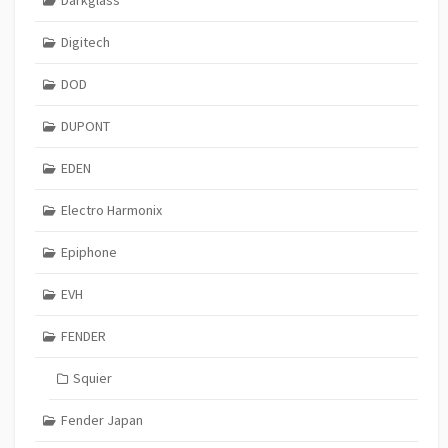
Darkglass
Digitech
DOD
DUPONT
EDEN
Electro Harmonix
Epiphone
EVH
FENDER
Squier
Fender Japan