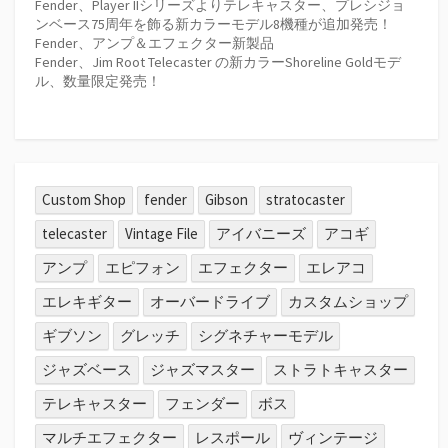
Fender、Player IIシリーズよりテレキャスター、プレシジョ
ンベース75周年を飾る新カラーモデル8機種が追加発売！
Fender、アンプ＆エフェクター新製品
Fender、Jim Root Telecaster の新カラーShoreline Goldモデ
ル、数量限定発売！
Custom Shop
fender
Gibson
stratocaster
telecaster
Vintage File
アイバニーズ
アコギ
アンプ
エピフォン
エフェクター
エレアコ
エレキギター
オーバードライブ
カスタムショップ
ギブソン
グレッチ
シグネチャーモデル
ジャズベース
ジャズマスター
ストラトキャスター
テレキャスター
フェンダー
ボス
マルチエフェクター
レスポール
ヴィンテージ