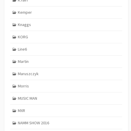
K.Yairi
Kemper
Knaggs
KORG
Line6
Martin
Maruszczyk
Morris
MUSIC MAN
MXR
NAMM SHOW 2016