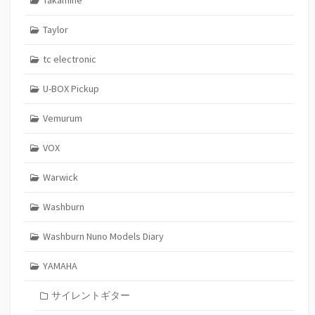
Takamine
Taylor
tc electronic
U-BOX Pickup
Vemurum
VOX
Warwick
Washburn
Washburn Nuno Models Diary
YAMAHA
サイレントギター