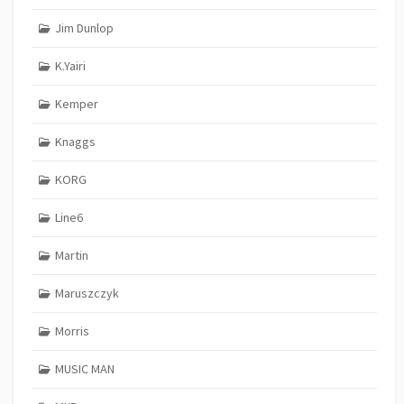
Jim Dunlop
K.Yairi
Kemper
Knaggs
KORG
Line6
Martin
Maruszczyk
Morris
MUSIC MAN