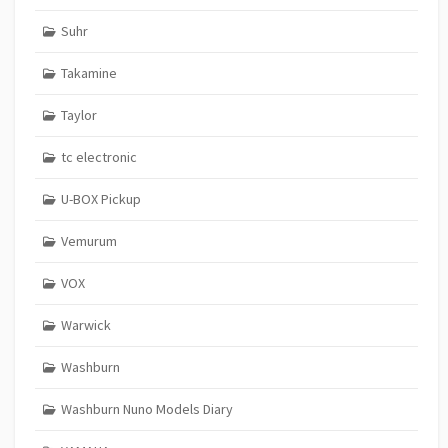
Suhr
Takamine
Taylor
tc electronic
U-BOX Pickup
Vemurum
VOX
Warwick
Washburn
Washburn Nuno Models Diary