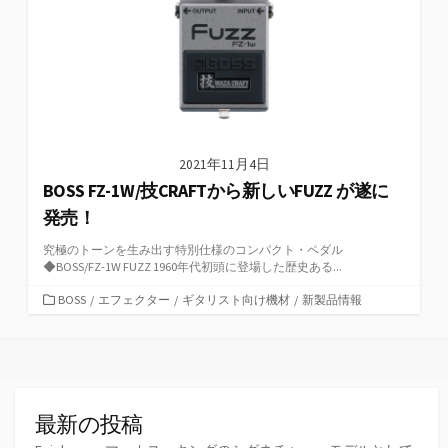
2021年11月4日
BOSS FZ-1W/技CRAFTから新しいFUZZ が遂に
発売！
究極のトーンを生み出す特別仕様のコンパクト・ペダル
◆BOSS/FZ-1W FUZZ 1960年代初頭に登場した歴史ある...
カ
BOSS
/
エフェクター
/
ギタリスト向け機材
/
新製品情報
テ
ゴ
リ
ー
最新の投稿