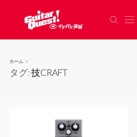
コ
ン
テ
検
メ
ン
索
ニ
ツ
切
ュ
り
ー
へ
替
ス
え
キ
ホーム
>
ッ
タグ:
技CRAFT
プ