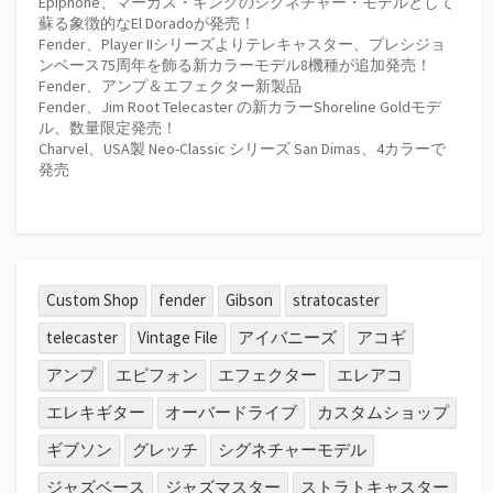
Epiphone、マーカス・キングのシグネチャー・モデルとして
蘇る象徴的なEl Doradoが発売！
Fender、Player IIシリーズよりテレキャスター、プレシジョ
ンベース75周年を飾る新カラーモデル8機種が追加発売！
Fender、アンプ＆エフェクター新製品
Fender、Jim Root Telecaster の新カラーShoreline Goldモデ
ル、数量限定発売！
Charvel、USA製 Neo-Classic シリーズ San Dimas、4カラーで
発売
Custom Shop
fender
Gibson
stratocaster
telecaster
Vintage File
アイバニーズ
アコギ
アンプ
エピフォン
エフェクター
エレアコ
エレキギター
オーバードライブ
カスタムショップ
ギブソン
グレッチ
シグネチャーモデル
ジャズベース
ジャズマスター
ストラトキャスター