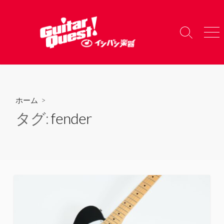
コ
ン
テ
検
メ
ン
索
ニ
ツ
切
ュ
り
ー
へ
替
ス
え
キ
ホーム
>
ッ
タグ:
fender
プ