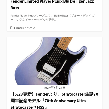
Fender Limited Player Plus x Blu DeTiger Jazz
Bass
Fender Player Plusシリーズにて、Blu DeTiger（ブルー・デタイガ
ー）シグネイチャーモデルが発売...
カ
FENDER
/
ベース
テ
ゴ
リ
ー
2024年5月23日
【5/23更新】Fenderより、Stratocaster生誕70
周年記念モデル『70th Anniversary Ultra
Stratocaster® HSS』