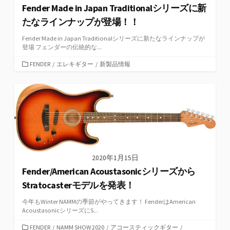
Fender Made in Japan Traditionalシリーズに新
たなラインナップが登場！！
Fender Made in Japan Traditionalシリーズに新たなラインナップが
登場 フェンダーの伝統的な...
カ
FENDER
/
エレキギター
/
新製品情報
テ
ゴ
リ
ー
2020年1月15日
Fender/American Acoustasonicシリーズから
Stratocasterモデルを発表！
今年もWinter NAMMの季節がやってきます！ FenderはAmerican
AcoustasonicシリーズにS...
カ
FENDER
/
NAMM SHOW 2020
/
アコースティックギター
/