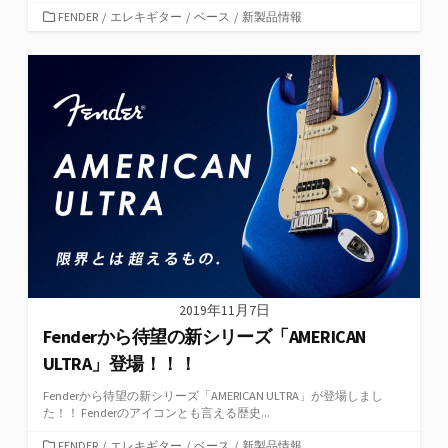
カ
FENDER
/
エレキギター
/
ベース
/
新製品情報
テ
ゴ
リ
ー
2019年11月7日
Fenderから待望の新シリーズ「AMERICAN
ULTRA」登場！！！
Fenderから待望の新シリーズ「AMERICAN ULTRA」が登場しまし
た！！ Fenderのアイコンとも言える歴史...
カ
FENDER
/
エレキギター
/
ベース
/
新製品情報