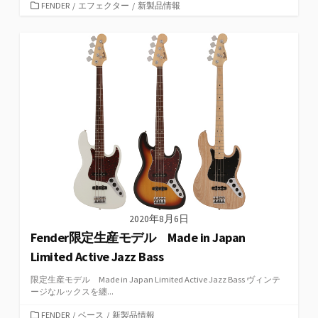
カ
FENDER
/
エフェクター
/
新製品情報
テ
ゴ
リ
ー
2020年8月6日
Fender限定生産モデル Made in Japan
Limited Active Jazz Bass
限定生産モデル Made in Japan Limited Active Jazz Bass ヴィンテ
ージなルックスを纏...
カ
FENDER
/
ベース
/
新製品情報