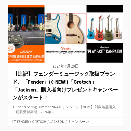
ゴ
リ
ー
2024年4月20日
【追記】フェンダーミュージック取扱ブラン
ド、「Fender」(←NEW!)「Gretsch」
「Jackson」購入者向けプレゼントキャンペー
ンがスタート！
1. Fender Spring Summer 2024キャンペーン【NEW!】 対象製品購入
／応募受付期間：2024年...
カ
FENDER
/
GRETSCH
/
JACKSON
/
キャンペーン
テ