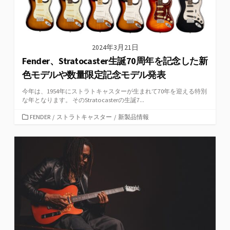
2024年3月21日
Fender、Stratocaster生誕70周年を記念した新
色モデルや数量限定記念モデル発表
今年は、1954年にストラトキャスターが生まれて70年を迎える特別
な年となります。 そのStratocasterの生誕7...
カ
FENDER
/
ストラトキャスター
/
新製品情報
テ
ゴ
リ
ー