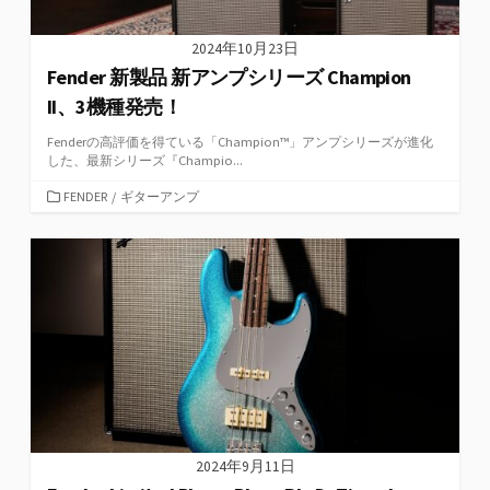
2024年10月23日
Fender 新製品 新アンプシリーズ Champion
II、3機種発売！
Fenderの高評価を得ている「Champion™」アンプシリーズが進化
した、最新シリーズ『Champio...
カ
FENDER
/
ギターアンプ
テ
ゴ
リ
ー
2024年9月11日