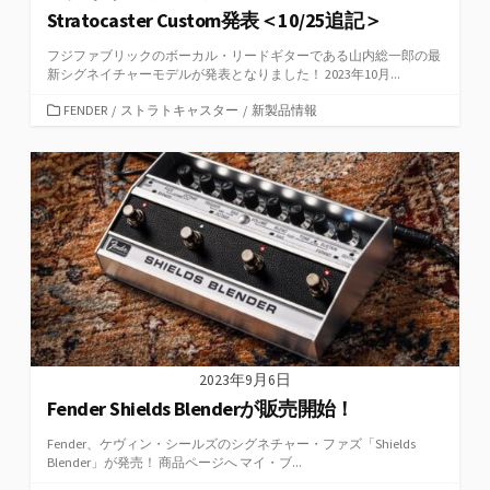
Stratocaster Custom発表＜10/25追記＞
フジファブリックのボーカル・リードギターである山内総一郎の最
新シグネイチャーモデルが発表となりました！ 2023年10月...
カ
FENDER
/
ストラトキャスター
/
新製品情報
テ
ゴ
リ
ー
2023年9月6日
Fender Shields Blenderが販売開始！
Fender、ケヴィン・シールズのシグネチャー・ファズ「Shields
Blender」が発売！ 商品ページへ マイ・ブ...