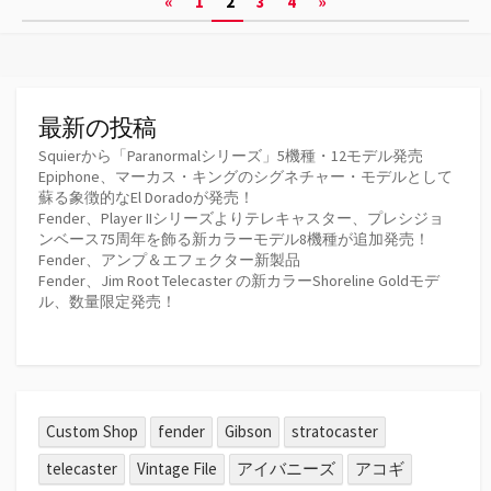
«
1
2
3
4
»
リ
ー
稿
の
ペ
最新の投稿
ー
Squierから「Paranormalシリーズ」5機種・12モデル発売
Epiphone、マーカス・キングのシグネチャー・モデルとして
ジ
蘇る象徴的なEl Doradoが発売！
Fender、Player IIシリーズよりテレキャスター、プレシジョ
送
ンベース75周年を飾る新カラーモデル8機種が追加発売！
Fender、アンプ＆エフェクター新製品
り
Fender、Jim Root Telecaster の新カラーShoreline Goldモデ
ル、数量限定発売！
Custom Shop
fender
Gibson
stratocaster
telecaster
Vintage File
アイバニーズ
アコギ