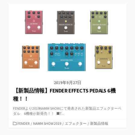
ゴ
リ
ー
2019年9月27日
【新製品情報】FENDER EFFECTS PEDALS 6機
種！！
FENDERより2019NAMM SHOWにて発表された新製品エフェクターペ
ダル 6機種が新発売！！ ■T...
カ
FENDER
/
NAMM SHOW 2019
/
エフェクター
/
新製品情報
テ
ゴ