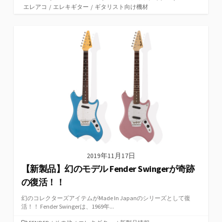
テ
エレアコ
/
エレキギター
/
ギタリスト向け機材
ゴ
リ
ー
2019年11月17日
【新製品】幻のモデル Fender Swingerが奇跡
の復活！！
幻のコレクターズアイテムがMade In Japanのシリーズとして復
活！！ Fender Swingerは、1969年...