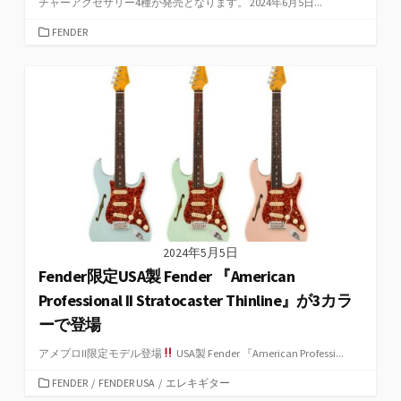
チャーアクセサリー4種が発売となります。 2024年6月5日...
カ
FENDER
テ
ゴ
リ
ー
2024年5月5日
Fender限定USA製 Fender 『American
Professional II Stratocaster Thinline』が3カラ
ーで登場
アメプロII限定モデル登場
USA製 Fender 『American Professi...
カ
FENDER
/
FENDER USA
/
エレキギター
テ