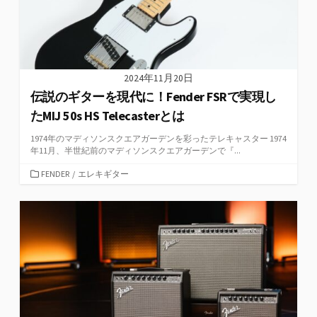
2024年11月20日
伝説のギターを現代に！Fender FSRで実現し
たMIJ 50s HS Telecasterとは
1974年のマディソンスクエアガーデンを彩ったテレキャスター 1974
年11月、半世紀前のマディソンスクエアガーデンで『...
カ
FENDER
/
エレキギター
テ
ゴ
リ
ー