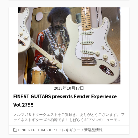
テ
ゴ
リ
ー
2019年10月17日
FINEST GUITARS presents Fender Experience
Vol.27!!!!
メルマガ＆ギタークエストをご覧頂き、ありがとうございます。 フ
ァイネストギターズの柏崎です！ しばらくギブソンのニューモ...
カ
FENDER CUSTOM SHOP
/
エレキギター
/
新製品情報
テ