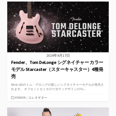
ゴ
リ
ー
2024年4月17日
Fender、Tom DeLonge シグネイチャー カラー
モデル Starcaster（スターキャスター）4種発
売
Blink 182のトム・デロングの新しいシグネイチャーモデルが発売さ
れます。 オフセットセミホロウボディデザインのTo...
カ
FENDER
/
エレキギター
テ
ゴ
リ