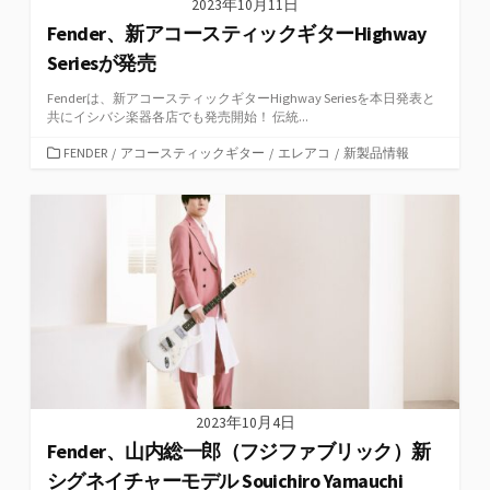
2023年10月11日
Fender、新アコースティックギターHighway
Seriesが発売
Fenderは、新アコースティックギターHighway Seriesを本日発表と
共にイシバシ楽器各店でも発売開始！ 伝統...
カ
FENDER
/
アコースティックギター
/
エレアコ
/
新製品情報
テ
ゴ
リ
ー
2023年10月4日
Fender、山内総一郎（フジファブリック）新
シグネイチャーモデル Souichiro Yamauchi