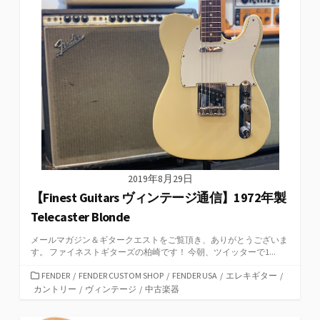
リ
ー
2019年8月29日
【Finest Guitars ヴィンテージ通信】1972年製
Telecaster Blonde
メールマガジン＆ギタークエストをご覧頂き、ありがとうございま
す。 ファイネストギターズの柏崎です！ 今朝、ツイッターで1...
カ
FENDER
/
FENDER CUSTOM SHOP
/
FENDER USA
/
エレキギター
/
テ
カントリー
/
ヴィンテージ
/
中古楽器
ゴ
リ