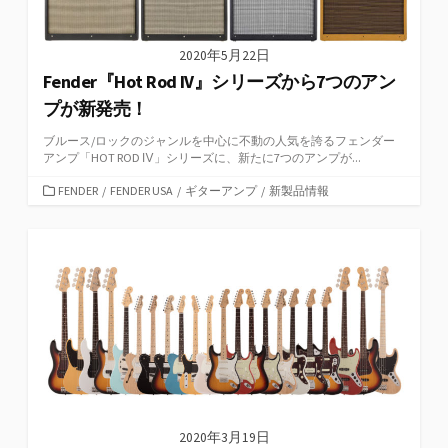
2020年5月22日
Fender『Hot Rod IV』シリーズから7つのアン
プが新発売！
ブルース/ロックのジャンルを中心に不動の人気を誇るフェンダー
アンプ「HOT ROD Ⅳ」シリーズに、新たに7つのアンプが...
カ
FENDER
/
FENDER USA
/
ギターアンプ
/
新製品情報
テ
ゴ
リ
ー
2020年3月19日