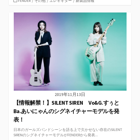
カ
FENDER
/
その他
/
エレキギター
/
新製品情報
テ
ゴ
リ
ー
2019年11月13日
【情報解禁！】SILENT SIREN Vo&G.すぅと
Ba.あいにゃんのシグネイチャーモデルを発
表！
日本のガールズバンドシーンを語る上で欠かせない存在のSILENT
SIRENのシグネイチャーモデルがFENDERから発表...