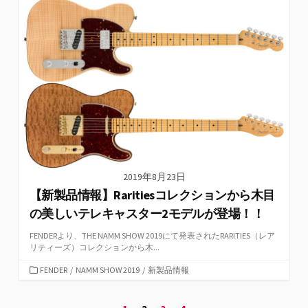
ー
2019年8月23日
【新製品情報】Raritiesコレクションから木目
の美しいテレキャスター2モデルが登場！！
FENDERより、THE NAMM SHOW 2019にて発表されたRARITIES（レア
リティーズ）コレクションから木...
カ
FENDER
/
NAMM SHOW 2019
/
新製品情報
テ
ゴ
投