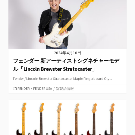
ー
2024年4月10日
フェンダー 新アーティストシグネチャーモデ
ル「Lincoln Brewster Stratocaster」
Fender / Lincoln Brewster Stratocaster Maple Fingerboard Oly...
カ
FENDER
/
FENDER USA
/
新製品情報
テ
ゴ
リ
ー