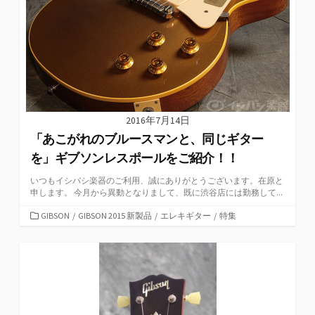
2016年7月14日
「あこがれのブルースマンと、同じギター
を」ギブソンレスポールをご紹介！！
いつもイシバシ楽器のご利用、誠にありがとうございます。在原と
申します。 今月から異動となりまして、既に渋谷店には勤務して...
カ
GIBSON
/
GIBSON 2015 新製品
/
エレキギター
/
特集
テ
ゴ
リ
ー