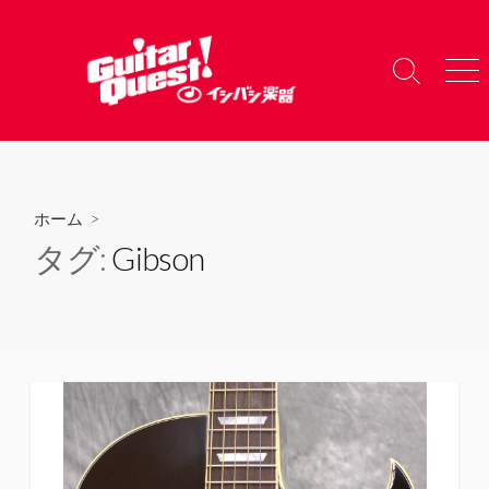
コ
ン
テ
検
メ
ン
索
ニ
ツ
切
ュ
り
ー
へ
替
ス
え
キ
ホーム
>
ッ
タグ:
Gibson
プ