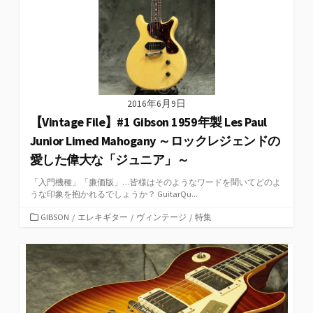
2016年6月9日
【Vintage File】#1 Gibson 1959年製 Les Paul
Junior Limed Mahogany ～ロックレジェンドの
愛した偉大な「ジュニア」～
「入門機種」「廉価版」…皆様はそのようなワードを聞いてどのよ
うな印象を抱かれるでしょうか？ GuitarQu...
カ
GIBSON
/
エレキギター
/
ヴィンテージ
/
特集
テ
ゴ
リ
ー