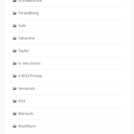
STEINBERGER
Strandberg
Suhr
Takamine
Taylor
tc electronic
U-BOX Pickup
Vemurum
VOX
Warwick
Washburn