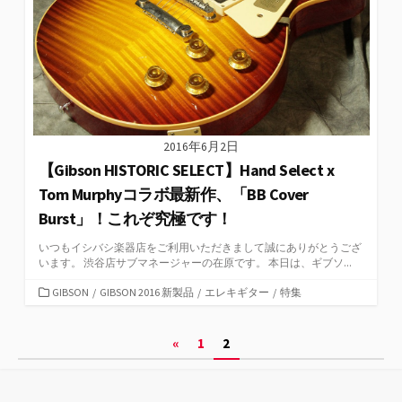
2016年6月2日
【Gibson HISTORIC SELECT】Hand Select x
Tom Murphyコラボ最新作、「BB Cover
Burst」！これぞ究極です！
いつもイシバシ楽器店をご利用いただきまして誠にありがとうござ
います。 渋谷店サブマネージャーの在原です。 本日は、ギブソ...
カ
GIBSON
/
GIBSON 2016 新製品
/
エレキギター
/
特集
テ
ゴ
投
«
1
2
リ
ー
稿