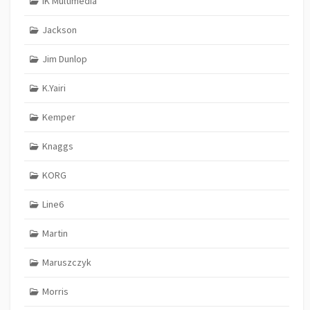
IK Multimedia
Jackson
Jim Dunlop
K.Yairi
Kemper
Knaggs
KORG
Line6
Martin
Maruszczyk
Morris