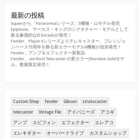
の
ペ
最新の投稿
ー
Squierから「Paranormalシリーズ」5機種・12モデル発売
Epiphone、マーカス・キングのシグネチャー・モデルとして
ジ
蘇る象徴的なEl Doradoが発売！
Fender、Player IIシリーズよりテレキャスター、プレシジョ
送
ンベース75周年を飾る新カラーモデル8機種が追加発売！
Fender、アンプ＆エフェクター新製品
り
Fender、Jim Root Telecaster の新カラーShoreline Goldモデ
ル、数量限定発売！
Custom Shop
fender
Gibson
stratocaster
telecaster
Vintage File
アイバニーズ
アコギ
アンプ
エピフォン
エフェクター
エレアコ
エレキギター
オーバードライブ
カスタムショップ