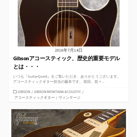
2016年7月14日
Gibsonアコースティック、歴史的重要モデル
とは・・・
いつも『GuitarQuest』をご覧いただき、ありがとうございます。
アコースティックギター担当の藤本です。 前回、前々...
カ
GIBSON
/
GIBSON MONTANA ACOUSTIC
/
テ
アコースティックギター
/
ヴィンテージ
ゴ
リ
ー