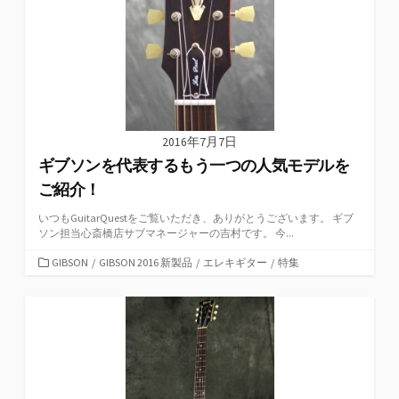
2016年7月7日
ギブソンを代表するもう一つの人気モデルを
ご紹介！
いつもGuitarQuestをご覧いただき、ありがとうございます。 ギブ
ソン担当心斎橋店サブマネージャーの吉村です。 今...
カ
GIBSON
/
GIBSON 2016 新製品
/
エレキギター
/
特集
テ
ゴ
リ
ー