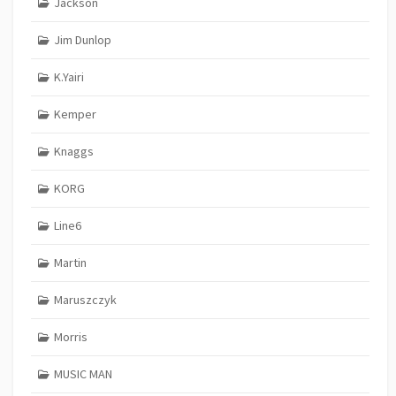
Jackson
Jim Dunlop
K.Yairi
Kemper
Knaggs
KORG
Line6
Martin
Maruszczyk
Morris
MUSIC MAN