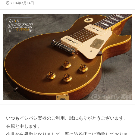
公
2016年7月14日
開
日
いつもイシバシ楽器のご利用、誠にありがとうございます。
在原と申します。
今月から異動となりまして、既に渋谷店には勤務しておりま