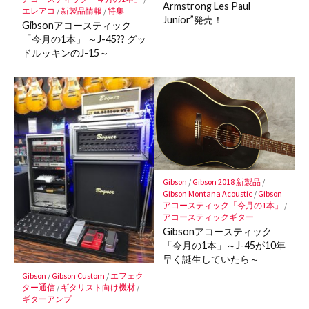
Armstrong Les Paul
エレアコ
/
新製品情報
/
特集
Junior”発売！
Gibsonアコースティック
「今月の1本」 ～J-45?? グッ
ドルッキンのJ-15～
Gibson
/
Gibson 2018 新製品
/
Gibson Montana Acoustic
/
Gibson
アコースティック「今月の1本」
/
アコースティックギター
Gibsonアコースティック
「今月の1本」～J-45が10年
早く誕生していたら～
Gibson
/
Gibson Custom
/
エフェク
ター通信
/
ギタリスト向け機材
/
ギターアンプ