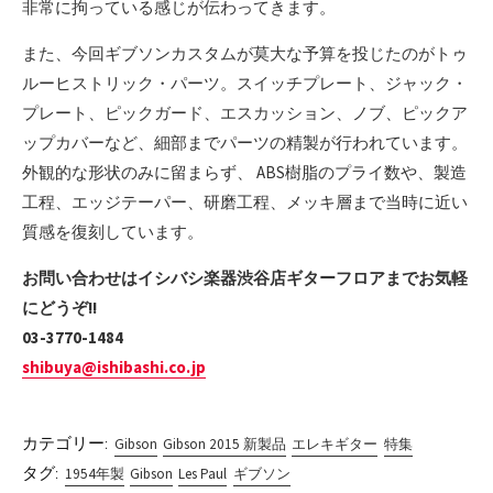
非常に拘っている感じが伝わってきます。
また、今回ギブソンカスタムが莫大な予算を投じたのがトゥ
ルーヒストリック・パーツ。スイッチプレート、ジャック・
プレート、ピックガード、エスカッション、ノブ、ピックア
ップカバーなど、細部までパーツの精製が行われています。
外観的な形状のみに留まらず、 ABS樹脂のプライ数や、製造
工程、エッジテーパー、研磨工程、メッキ層まで当時に近い
質感を復刻しています。
お問い合わせはイシバシ楽器渋谷店ギターフロアまでお気軽
にどうぞ!!
03-3770-1484
shibuya@ishibashi.co.jp
カテゴリー:
Gibson
Gibson 2015 新製品
エレキギター
特集
タグ:
1954年製
Gibson
Les Paul
ギブソン