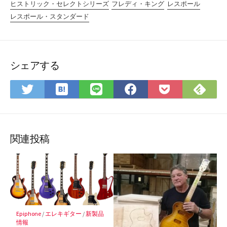
ヒストリック・セレクトシリーズ
フレディ・キング
レスポール
レスポール・スタンダード
シェアする
は
Fee
Twitter
LINE
Facebook
Pocket
て
で
で
で
で
に
な
購
シ
シ
シ
保
ブ
読
ェ
ェ
ェ
存
ッ
ア
ア
ア
関連投稿
ク
マ
ー
ク
に
保
Epiphone
/
エレキギター
/
新製品
存
情報