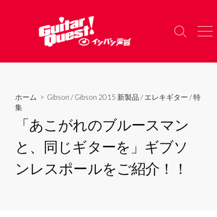
コ
ン
テ
検
メ
ン
索
ニ
ツ
切
ュ
り
ー
へ
替
ス
え
キ
ホーム
>
Gibson
/
Gibson 2015 新製品
/
エレキギター
/
特
ッ
集
プ
「あこがれのブルースマン
と、同じギターを」ギブソ
ンレスポールをご紹介！！