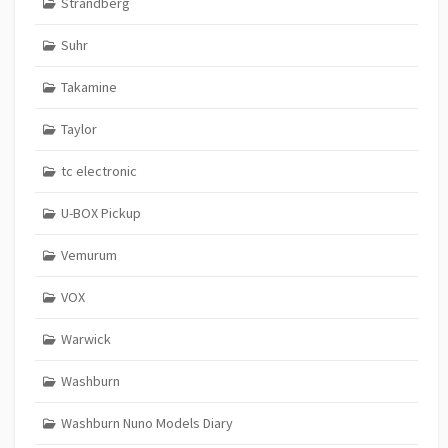
Strandberg
Suhr
Takamine
Taylor
tc electronic
U-BOX Pickup
Vemurum
VOX
Warwick
Washburn
Washburn Nuno Models Diary