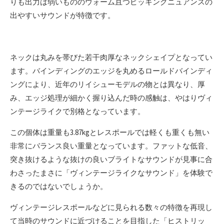
りも出力は弱いもののウォーム且つピッキングニュアンスの
出やすいサウンドが特徴です。
ネックは丸みを帯びた若干肉厚なネックシェイプとなってい
ます。バインディングのエッジを丸めるロールドバインディ
ングにより、近年のリイシューモデルの物とは異なり、厚
み、エッジ処理が細かく握り込んだ時の感触は、やはりヴィ
ンテージライクで別格となっています。
この個体は重量も3.87kgとレスポールでは軽くも重くも無い
非常にバランス良い重量となっています。ファットな低音、
突き抜けるような抜けの良いブライトなサウンドが見事に合
わさったまさに「ヴィンテージライクなサウンド」を体験で
きるのではないでしょうか。
ヴィンテージレスポールなどに見られる数々の特徴を再現し
て当時のサウンドに近づけることを目指した「ヒストリッ