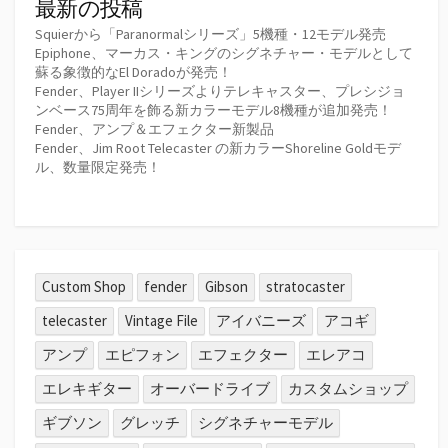
最新の投稿
Squierから「Paranormalシリーズ」5機種・12モデル発売
Epiphone、マーカス・キングのシグネチャー・モデルとして
蘇る象徴的なEl Doradoが発売！
Fender、Player IIシリーズよりテレキャスター、プレシジョ
ンベース75周年を飾る新カラーモデル8機種が追加発売！
Fender、アンプ＆エフェクター新製品
Fender、Jim Root Telecaster の新カラーShoreline Goldモデ
ル、数量限定発売！
Custom Shop
fender
Gibson
stratocaster
telecaster
Vintage File
アイバニーズ
アコギ
アンプ
エピフォン
エフェクター
エレアコ
エレキギター
オーバードライブ
カスタムショップ
ギブソン
グレッチ
シグネチャーモデル