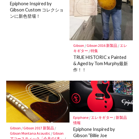
Epiphone Inspired by
Gibson Custom コレクショ
ンに新色登場！
Gibson
/
Gibson 2016 新製品
/
エレ
キギター
/
特集
TRUE HISTORIC x Painted
& Aged by Tom Murphy最新
作！！
Epiphone
/
エレキギター
/
新製品
情報
Gibson
/
Gibson 2017 新製品
/
Epiphone Inspired by
Gibson Montana Acoustic
/
Gibson
Gibson ”Billie Joe
アコースティック「今月の1本」
/