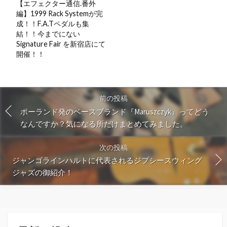
【エフェクター通信.番外
編】1999 Rack Systemが完
成！！F.A.Tペダルも集
結！！今までにない
Signature Fair を新宿店にて
開催！！
前の投稿
ポーランド発のベースブランド『Maruszczyk』ってどう
なんですか？気になる所だけまとめてみました。
次の投稿
ジャンゴラインハルトに代表されるジプシースウィング
ジャズの御紹介！