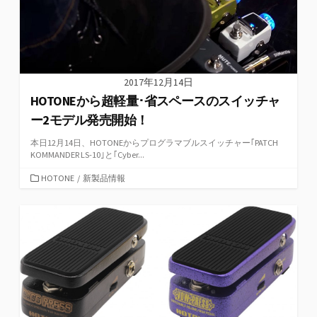
2017年12月14日
HOTONEから超軽量･省スペースのスイッチャ
ー2モデル発売開始！
本日12月14日、HOTONEからプログラマブルスイッチャー｢PATCH
KOMMANDER LS-10｣と｢Cyber...
カ
HOTONE
/
新製品情報
テ
ゴ
リ
ー