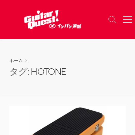
コ
ン
テ
検
メ
ン
索
ニ
ツ
切
ュ
り
ー
へ
替
ス
え
キ
ホーム
>
ッ
タグ:
HOTONE
プ