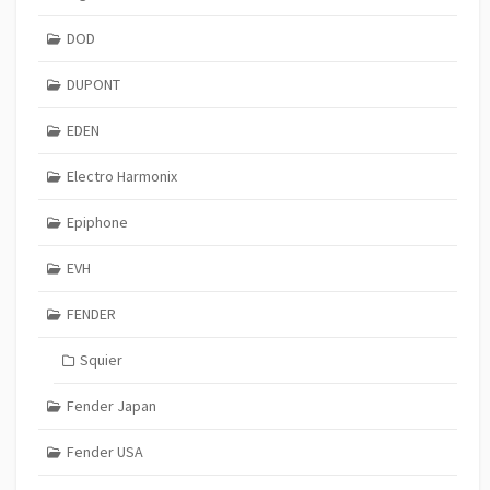
DOD
DUPONT
EDEN
Electro Harmonix
Epiphone
EVH
FENDER
Squier
Fender Japan
Fender USA