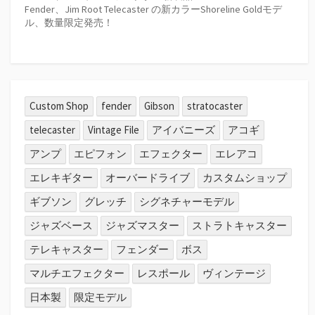
Fender、Jim Root Telecaster の新カラーShoreline Goldモデ
ル、数量限定発売！
Custom Shop
fender
Gibson
stratocaster
telecaster
Vintage File
アイバニーズ
アコギ
アンプ
エピフォン
エフェクター
エレアコ
エレキギター
オーバードライブ
カスタムショップ
ギブソン
グレッチ
シグネチャーモデル
ジャズベース
ジャズマスター
ストラトキャスター
テレキャスター
フェンダー
ボス
マルチエフェクター
レスポール
ヴィンテージ
日本製
限定モデル