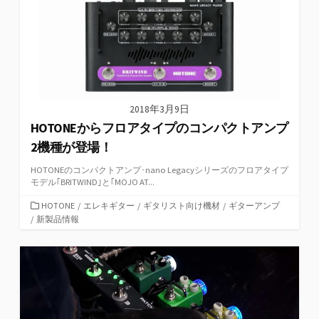
2018年3月9日
HOTONEからフロアタイプのコンパクトアンプ
2機種が登場！
HOTONEのコンパクトアンプ･nano Legacyシリーズのフロアタイプ
モデル｢BRITWIND｣と｢MOJO AT...
カ
HOTONE
/
エレキギター
/
ギタリスト向け機材
/
ギターアンプ
テ
/
新製品情報
ゴ
リ
ー