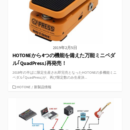
2019年2月5日
HOTONEから4つの機能を備えた万能ミニペダ
ル｢QuadPress｣再発売！
2018年の半ばに限定生産され即完売となったHOTONEの多機能ミニ
ペダル｢QuadPress｣が、再び限定数のみ生産決...
カ
HOTONE
/
新製品情報
テ
ゴ
リ
ー