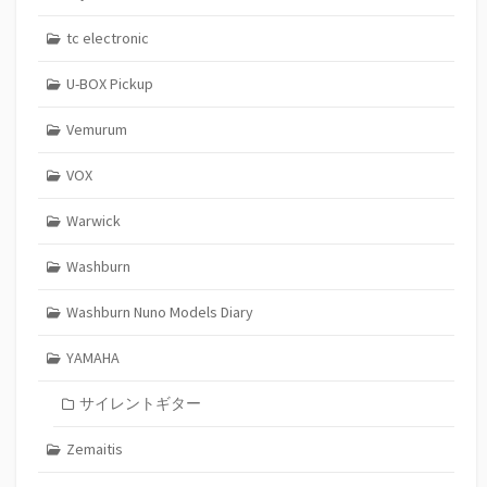
tc electronic
U-BOX Pickup
Vemurum
VOX
Warwick
Washburn
Washburn Nuno Models Diary
YAMAHA
サイレントギター
Zemaitis