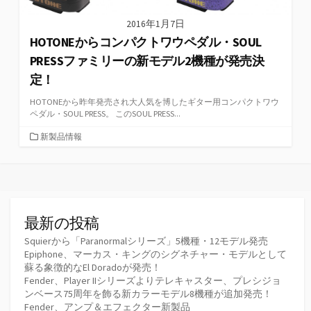
2016年1月7日
HOTONEからコンパクトワウペダル・SOUL
PRESSファミリーの新モデル2機種が発売決
定！
HOTONEから昨年発売され大人気を博したギター用コンパクトワウ
ペダル・SOUL PRESS。 このSOUL PRESS...
カ
新製品情報
テ
ゴ
リ
ー
最新の投稿
Squierから「Paranormalシリーズ」5機種・12モデル発売
Epiphone、マーカス・キングのシグネチャー・モデルとして
蘇る象徴的なEl Doradoが発売！
Fender、Player IIシリーズよりテレキャスター、プレシジョ
ンベース75周年を飾る新カラーモデル8機種が追加発売！
Fender、アンプ＆エフェクター新製品