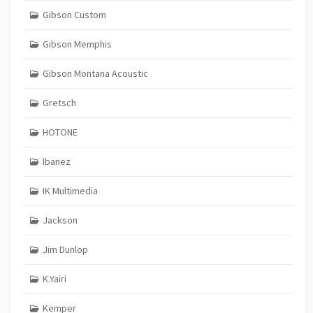
Gibson Custom
Gibson Memphis
Gibson Montana Acoustic
Gretsch
HOTONE
Ibanez
IK Multimedia
Jackson
Jim Dunlop
K.Yairi
Kemper