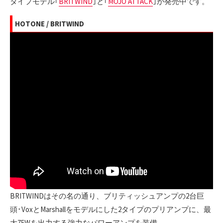
タイプモデル｢
BRITWIND
｣と｢
MOJO ATTACK
｣が発売中です。
HOTONE / BRITWIND
BRITWINDはその名の通り、ブリティッシュアンプの2台巨
頭･VoxとMarshallをモデルにした2タイプのプリアンプに、最
大75Wを出力する強力なパワーアンプを装備。