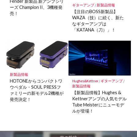
Fender 新製品 新アンプシリ
ギターアンプ
/
新製品情報
ーズ Champion II、3機種発
【注目のBOSS新製品】
売！
WAZA（技）に続く、新た
なギターアンプは
「KATANA（刀）」！
新製品情報
HOTONEからコンパクトワ
Hughes&Kettner
/
ギターアンプ
/
新製品情報
ウペダル・SOUL PRESSフ
【新製品情報】Hughes &
ァミリーの新モデル2機種が
Kettnerアンプの人気モデル
発売決定！
Tube Meisterにニューモデ
ルが登場！