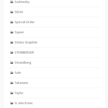
Sadowsky
SELVA
Special Order
Squier
Status Graphite
STEINBERGER
Strandberg
Suhr
Takamine
Taylor
tc electronic