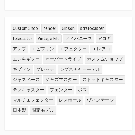
Custom Shop
fender
Gibson
stratocaster
telecaster
Vintage File
アイバニーズ
アコギ
アンプ
エピフォン
エフェクター
エレアコ
エレキギター
オーバードライブ
カスタムショップ
ギブソン
グレッチ
シグネチャーモデル
ジャズベース
ジャズマスター
ストラトキャスター
テレキャスター
フェンダー
ボス
マルチエフェクター
レスポール
ヴィンテージ
日本製
限定モデル