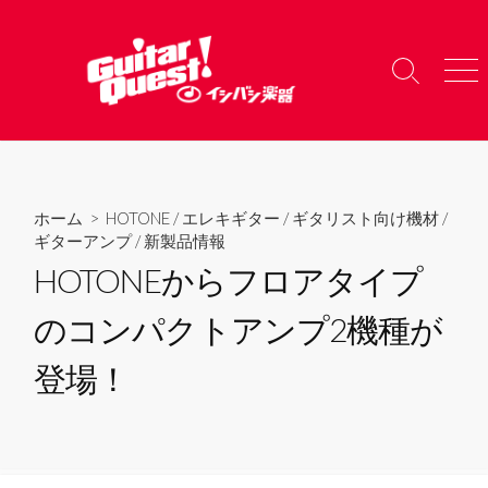
コ
ン
テ
検
メ
ン
索
ニ
ツ
切
ュ
り
ー
へ
替
ス
え
キ
ホーム
>
HOTONE
/
エレキギター
/
ギタリスト向け機材
/
ッ
ギターアンプ
/
新製品情報
プ
HOTONEからフロアタイプ
のコンパクトアンプ2機種が
登場！