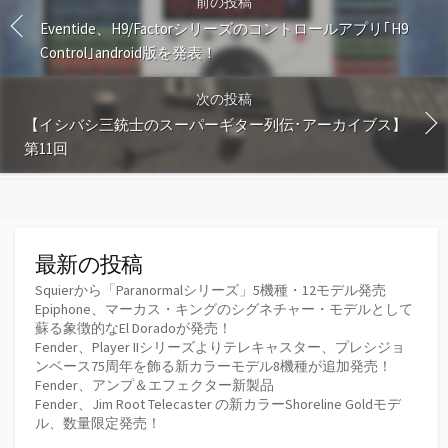
前の投稿
Eventide、H9/Factorシリーズのコントロールアプリ｢H9
Control｣android版を発表！
次の投稿
【イシバシ三銃士のスーパーギター列伝･アーカイブス】
第11回
最新の投稿
Squierから「Paranormalシリーズ」5機種・12モデル発売
Epiphone、マーカス・キングのシグネチャー・モデルとして
蘇る象徴的なEl Doradoが発売！
Fender、Player IIシリーズよりテレキャスター、プレシジョ
ンベース75周年を飾る新カラーモデル8機種が追加発売！
Fender、アンプ＆エフェクター新製品
Fender、Jim Root Telecaster の新カラーShoreline Goldモデ
ル、数量限定発売！