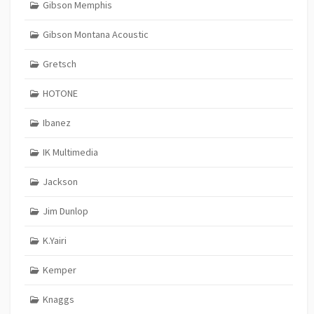
Gibson Memphis
Gibson Montana Acoustic
Gretsch
HOTONE
Ibanez
IK Multimedia
Jackson
Jim Dunlop
K.Yairi
Kemper
Knaggs