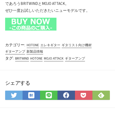
であろうBRITWINDとMOJO ATTACK。
ぜひ一度お試しいただきたいニューモデルです。
カテゴリー:
HOTONE
エレキギター
ギタリスト向け機材
ギターアンプ
新製品情報
タグ:
BRITWIND
HOTONE
MOJO ATTACK
ギターアンプ
シェアする
は
Fee
Twitter
LINE
Facebook
Pocket
て
で
で
で
で
に
な
購
シ
シ
シ
保
ブ
読
ェ
ェ
ェ
存