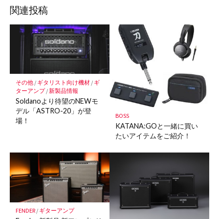
ッ
ア
ア
ア
関連投稿
ク
マ
ー
ク
に
保
その他
/
ギタリスト向け機材
/
ギ
存
ターアンプ
/
新製品情報
Soldanoより待望のNEWモ
デル「ASTRO-20」が登
BOSS
場！
KATANA:GOと一緒に買い
たいアイテムをご紹介！
FENDER
/
ギターアンプ