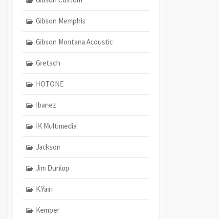
Gibson Memphis
Gibson Montana Acoustic
Gretsch
HOTONE
Ibanez
IK Multimedia
Jackson
Jim Dunlop
K.Yairi
Kemper