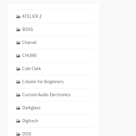
ATELIER Z
BOSS
Charvel
CHUMS
Cole Clark
Column for Beginners
Custom Audio Electronics
Darkglass
Digitech
DOD