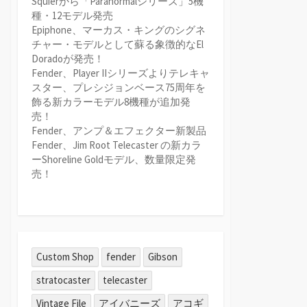
Squierから「Paranormalシリーズ」5機
種・12モデル発売
Epiphone、マーカス・キングのシグネ
チャー・モデルとして蘇る象徴的なEl
Doradoが発売！
Fender、Player IIシリーズよりテレキャ
スター、プレシジョンベース75周年を
飾る新カラーモデル8機種が追加発
売！
Fender、アンプ＆エフェクター新製品
Fender、Jim Root Telecaster の新カラ
ーShoreline Goldモデル、数量限定発
売！
Custom Shop
fender
Gibson
stratocaster
telecaster
Vintage File
アイバニーズ
アコギ