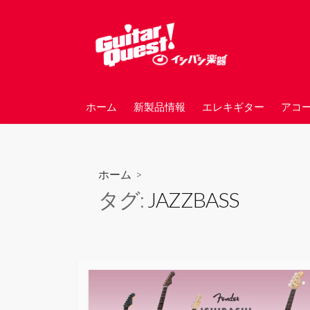
コ
ン
テ
ン
ツ
へ
ホーム
新製品情報
エレキギター
アコ
ス
キ
ッ
プ
ホーム
>
タグ:
JAZZBASS