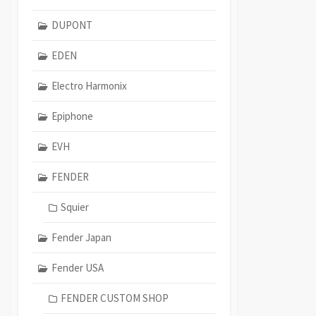
DUPONT
EDEN
Electro Harmonix
Epiphone
EVH
FENDER
Squier
Fender Japan
Fender USA
FENDER CUSTOM SHOP