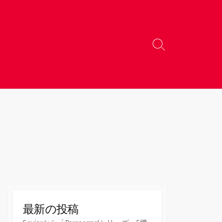
検
索
切
り
替
え
最新の投稿