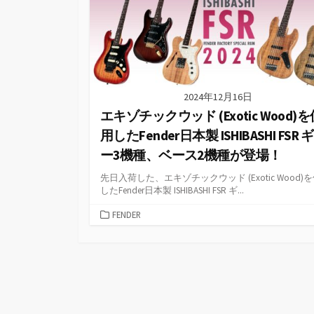
2024年12月16日
エキゾチックウッド (Exotic Wood)を
用したFender日本製 ISHIBASHI FSR 
ー3機種、ベース2機種が登場！
先日入荷した、エキゾチックウッド (Exotic Wood)
したFender日本製 ISHIBASHI FSR ギ...
カ
FENDER
テ
ゴ
リ
ー