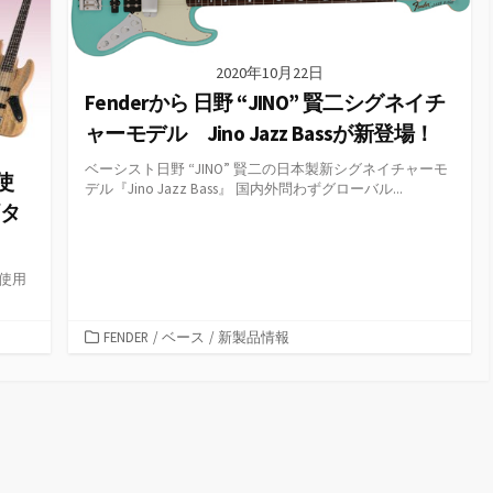
2020年10月22日
Fenderから 日野 “JINO” 賢二シグネイチ
ャーモデル Jino Jazz Bassが新登場！
ベーシスト日野 “JINO” 賢二の日本製新シグネイチャーモ
使
デル『Jino Jazz Bass』 国内外問わずグローバル...
ギタ
を使用
カ
FENDER
/
ベース
/
新製品情報
テ
ゴ
リ
ー