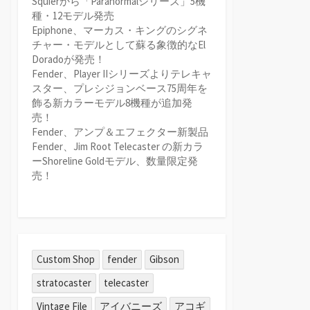
Squierから「Paranormalシリーズ」5機
種・12モデル発売
Epiphone、マーカス・キングのシグネ
チャー・モデルとして蘇る象徴的なEl
Doradoが発売！
Fender、Player IIシリーズよりテレキャ
スター、プレシジョンベース75周年を
飾る新カラーモデル8機種が追加発
売！
Fender、アンプ＆エフェクター新製品
Fender、Jim Root Telecaster の新カラ
ーShoreline Goldモデル、数量限定発
売！
Custom Shop
fender
Gibson
stratocaster
telecaster
Vintage File
アイバニーズ
アコギ