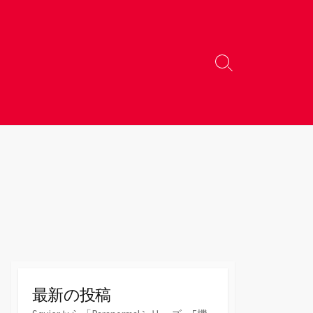
検
索
切
り
替
え
最新の投稿