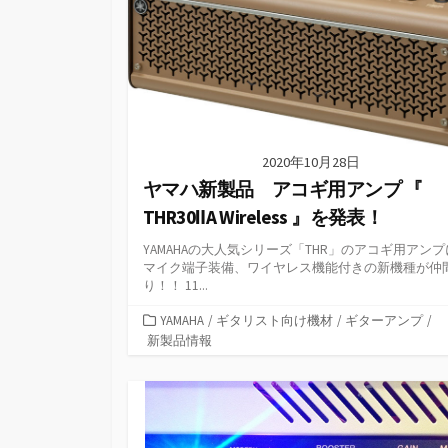
2020年10月28日
ヤマハ新製品 アコギ用アンプ 『
THR30ⅡA Wireless 』を発表！
YAMAHAの大人気シリーズ「THR」のアコギ用アン
マイク端子装備、ワイヤレス機能付きの新機種が仲
り！！ 11...
カ
YAMAHA
/
ギタリスト向け機材
/
ギターアンプ
/
テ
新製品情報
ゴ
リ
ー