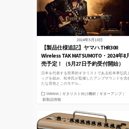
2024年5月10日
【製品仕様追記】ヤマハ THR30II
Wireless TAK MATSUMOTO・2024年
売予定！（5月27日予約受付開始）
日本を代表する世界的ギタリストである松本孝弘氏
ッグを組み、松本氏が監修したアンプサウンドを含
たな音色とこのモデル...
カ
YAMAHA
/
ギタリスト向け機材
/
ギターアンプ
/
テ
新製品情報
ゴ
リ
ー