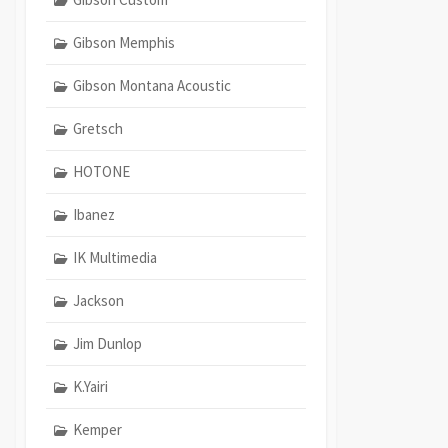
Gibson Memphis
Gibson Montana Acoustic
Gretsch
HOTONE
Ibanez
IK Multimedia
Jackson
Jim Dunlop
K.Yairi
Kemper