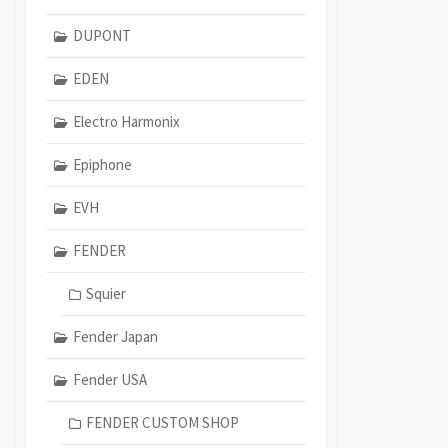
DUPONT
EDEN
Electro Harmonix
Epiphone
EVH
FENDER
Squier
Fender Japan
Fender USA
FENDER CUSTOM SHOP