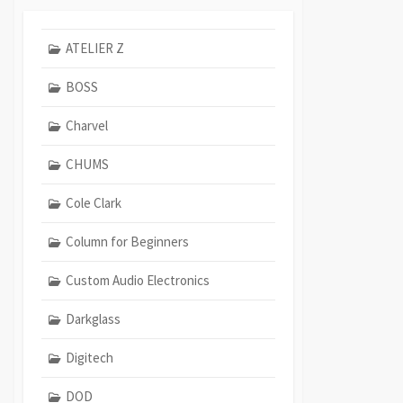
ATELIER Z
BOSS
Charvel
CHUMS
Cole Clark
Column for Beginners
Custom Audio Electronics
Darkglass
Digitech
DOD