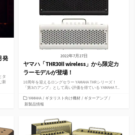
2022年7月27日
8月発
ヤマハ「THR30Ⅱ wireless」から限定カ
ラーモデルが登場！
とタ
む新
10周年を迎えるロングセラー YAMAHA THRシリーズ！
「第3のアンプ」として高い評価を得ている YAMAHA T...
カ
YAMAHA
/
ギタリスト向け機材
/
ギターアンプ
/
テ
新製品情報
ゴ
リ
ー