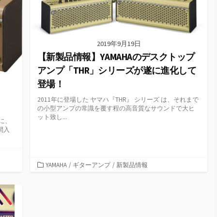
2019年9月19日
【新製品情報】YAMAHAのデスクトップ
アンプ「THR」シリーズが遂に進化して
登場！
2011年に登場した ヤマハ『THR』 シリーズ は、それまで
の小型アンプの常識を覆す程の高音質なサウンドで大ヒ
ット致し...
プに、
間入
カ
YAMAHA
/
ギターアンプ
/
新製品情報
テ
ゴ
リ
ー