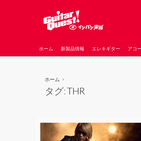
コ
ン
テ
ン
ツ
へ
ホーム
新製品情報
エレキギター
アコ
ス
キ
ッ
プ
ホーム
>
タグ:
THR