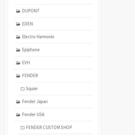
DUPONT
EDEN
Electro Harmonix
Epiphone
EVH
FENDER
Squier
Fender Japan
Fender USA
FENDER CUSTOM SHOP