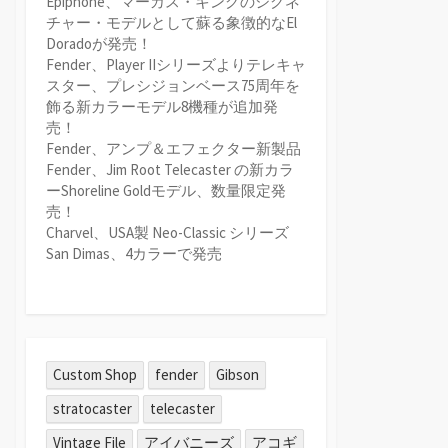
Epiphone、マーカス・キングのシグネ
チャー・モデルとして蘇る象徴的なEl
Doradoが発売！
Fender、Player IIシリーズよりテレキャ
スター、プレシジョンベース75周年を
飾る新カラーモデル8機種が追加発
売！
Fender、アンプ＆エフェクター新製品
Fender、Jim Root Telecaster の新カラ
ーShoreline Goldモデル、数量限定発
売！
Charvel、USA製 Neo-Classic シリーズ
San Dimas、4カラーで発売
Custom Shop
fender
Gibson
stratocaster
telecaster
Vintage File
アイバニーズ
アコギ