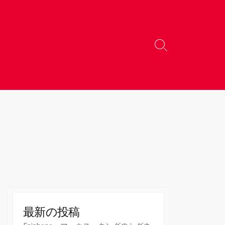
検
索
切
り
替
え
最新の投稿