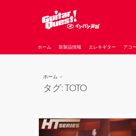
コ
ン
テ
ン
ツ
へ
ホーム
新製品情報
エレキギター
アコ
ス
キ
ッ
プ
ホーム
>
タグ:
TOTO