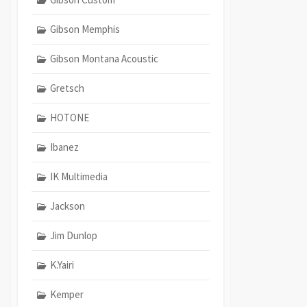
Gibson Memphis
Gibson Montana Acoustic
Gretsch
HOTONE
Ibanez
IK Multimedia
Jackson
Jim Dunlop
K.Yairi
Kemper