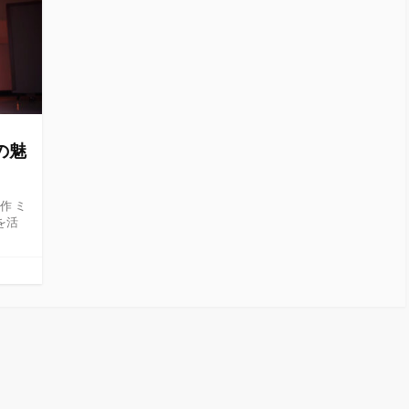
”の魅
作 ミ
を活