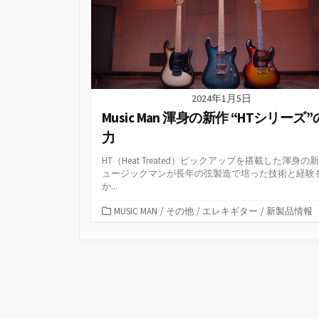
2024年1月5日
Music Man 渾身の新作 “HTシリーズ
力
HT（Heat Treated）ピックアップを搭載した渾身の新
ュージックマンが長年の弦製造で培った技術と経験
か...
カ
MUSIC MAN
/
その他
/
エレキギター
/
新製品情報
テ
ゴ
リ
ー