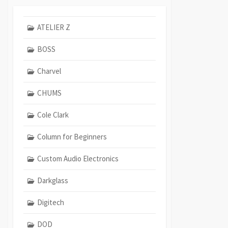
ATELIER Z
BOSS
Charvel
CHUMS
Cole Clark
Column for Beginners
Custom Audio Electronics
Darkglass
Digitech
DOD