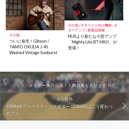
その他
/
ギタリスト向け機材
/
ギ
ターアンプ
/
新製品情報
その他
NUXより新たな小型アンプ
ついに発売！Gibson /
「Mighty Lite BT MKII」が
TAMIO OKUDA J-45
登場！
Washed Vintage Sunburst
前の投稿
ジョン・メイヤー来日公演！！舞台裏を見せます！！
次の投稿
YAMAHA アコースティックギター LL26AREはこう変わっ
た！！