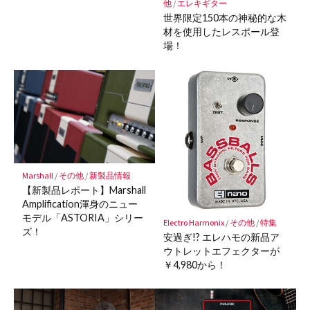
他
/
エレキギター
世界限定150本の神秘的な木
材を使用したレスポール登
場！
Marshall
/
その他
/
新製品情報
【新製品レポート】Marshall
Amplification渾身のニュー
モデル「ASTORIA」シリー
Electro Harmonix
/
その他
/
特集
ズ！
安過ぎ!? エレハモの新品ア
ウトレットエフェクターが
￥4,980から！