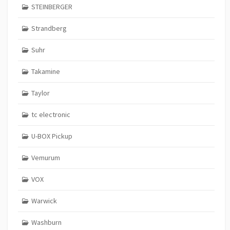
STEINBERGER
Strandberg
Suhr
Takamine
Taylor
tc electronic
U-BOX Pickup
Vemurum
VOX
Warwick
Washburn