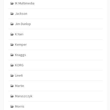
IK Multimedia
Jackson
Jim Dunlop
K.Yairi
Kemper
Knaggs
KORG
Line6
Martin
Maruszczyk
Morris