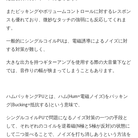
またピッキングやボリュ―ムコントロールに対するレスポン
スも優れており、微妙なタッチの強弱にも反応してくれま
す。
一般的にシングルコイルPUは、電磁誘導によるノイズに対
する対策が難しく、
大きな出力を持つギターアンプを使用する際の大音量下など
では、音作りの幅が狭まってしまうこともあります。
ハムバッキングPUとは、ハム(Hum=電磁ノイズ)をバッキン
グ(Bucking=抵抗する)という意味で、
シングルコイルPUで問題になるノイズ対策の一つの手段と
して、それぞれのコイルを逆着磁(N極とS極が反対)の状態に
して二つ並べることで、ノイズを打ち消しあうという方法を