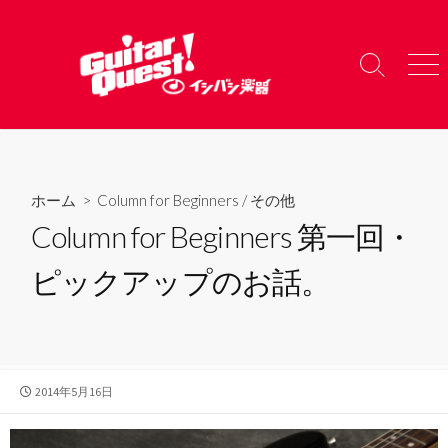
コ
ン
テ
検
メ
ン
索
ニ
ツ
切
ュ
り
ー
へ
替
ス
え
キ
ホーム
>
Column for Beginners
/
その他
ッ
Column for Beginners 第一回・
プ
ピックアップのお話。
公
2014年5月16日
開
日