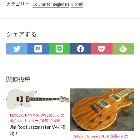
カテゴリー:
Column for Beginners
その他
シェアする
は
Fee
Twitter
LINE
Facebook
Pocket
て
で
で
で
で
に
な
購
シ
シ
シ
保
ブ
読
ェ
ェ
ェ
存
ッ
ア
ア
ア
関連投稿
ク
マ
ー
ク
に
FENDER
/
NAMM SHOW 2020
/
その
他
/
エレキギター
/
新製品情報
保
Jim Root Jazzmaster V4が登
存
場！
Gibson
/
Gibson 2016 新製品
/
その