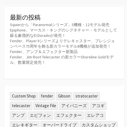
最新の投稿
Squierから「Paranormalシリーズ」5機種・12モデル発売
Epiphone、マーカス・キングのシグネチャー・モデルとして
蘇る象徴的なEl Doradoが発売！
Fender、Player IIシリーズよりテレキャスター、プレシジョ
ンベース75周年を飾る新カラーモデル8機種が追加発売！
Fender、アンプ＆エフェクター新製品
Fender、Jim Root Telecaster の新カラーShoreline Goldモデ
ル、数量限定発売！
Custom Shop
fender
Gibson
stratocaster
telecaster
Vintage File
アイバニーズ
アコギ
アンプ
エピフォン
エフェクター
エレアコ
エレキギター
オーバードライブ
カスタムショップ