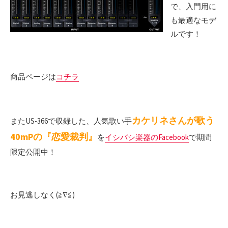
で、入門用に
も最適なモデ
ルです！
商品ページは
コチラ
カケリネさんが歌う
またUS-366で収録した、人気歌い手
40mPの『恋愛裁判』
を
イシバシ楽器のFacebook
で期間
限定公開中！
お見逃しなく(≧∇≦)