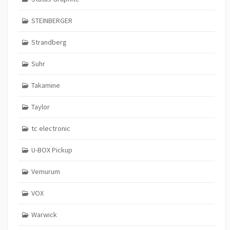
STEINBERGER
Strandberg
Suhr
Takamine
Taylor
tc electronic
U-BOX Pickup
Vemurum
VOX
Warwick