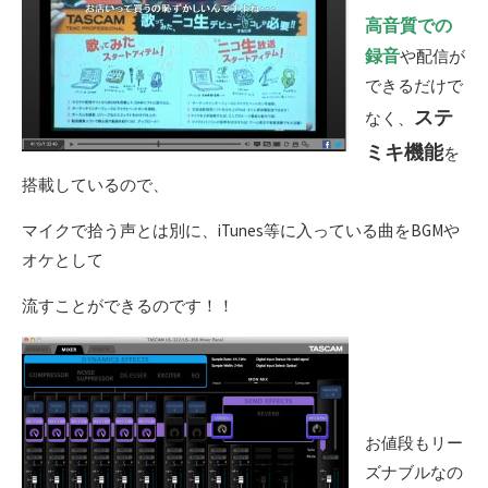
高音質
での
録音
や配信が
できるだけで
ステ
なく、
ミキ機能
を
搭載しているので、
マイクで拾う声とは別に、iTunes等に入っている曲をBGMや
オケとして
流すことができるのです！！
お値段もリー
ズナブルなの