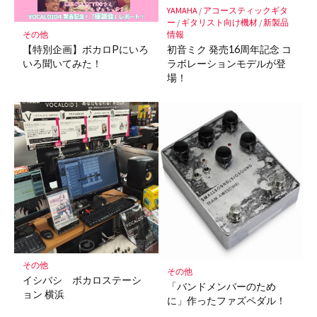
保
YAMAHA
/
アコースティックギタ
存
ー
/
ギタリスト向け機材
/
新製品
その他
情報
【特別企画】ボカロPにいろ
初音ミク 発売16周年記念 コ
いろ聞いてみた！
ラボレーションモデルが登
場！
その他
その他
イシバシ ボカロステーシ
「バンドメンバーのため
ョン 横浜
に」作ったファズペダル！