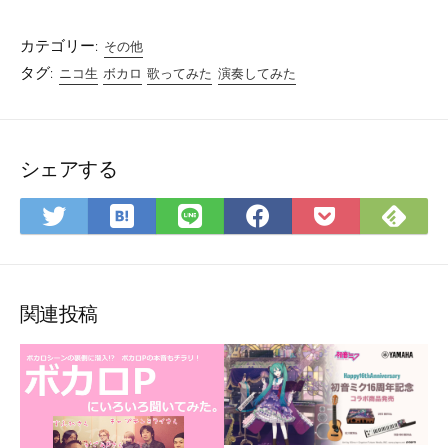
カテゴリー:
その他
タグ:
ニコ生
ボカロ
歌ってみた
演奏してみた
シェアする
は
Fee
Twitter
LINE
Facebook
Pocket
て
で
で
で
で
に
な
購
シ
シ
シ
保
ブ
読
ェ
ェ
ェ
存
ッ
ア
ア
ア
関連投稿
ク
マ
ー
ク
に