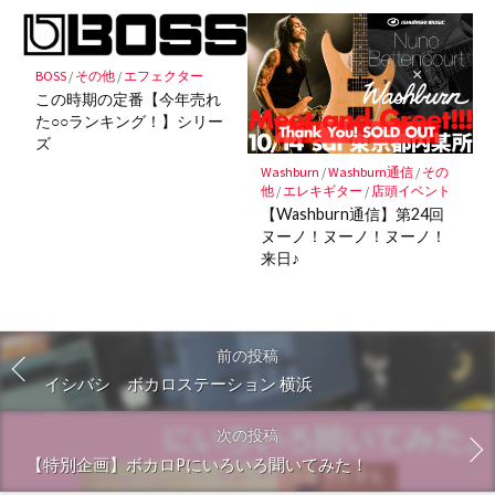
BOSS
/
その他
/
エフェクター
この時期の定番【今年売れ
た○○ランキング！】シリー
ズ
Washburn
/
Washburn通信
/
その
他
/
エレキギター
/
店頭イベント
【Washburn通信】第24回
ヌーノ！ヌーノ！ヌーノ！
来日♪
前の投稿
イシバシ ボカロステーション 横浜
次の投稿
【特別企画】ボカロPにいろいろ聞いてみた！