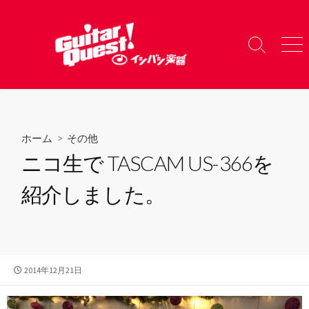
コ
ン
テ
検
メ
ン
索
ニ
ツ
切
ュ
り
ー
へ
替
ス
え
キ
ホーム
>
その他
ッ
ニコ生で TASCAM US-366を
プ
紹介しました。
公
2014年12月21日
開
日