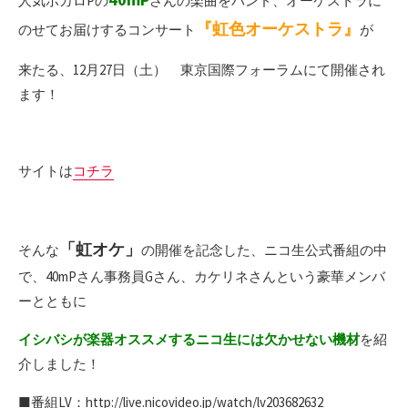
人気ボカロPの
さんの楽曲をバンド、オーケストラに
『虹色オーケストラ』
のせてお届けするコンサート
が
来たる、12月27日（土） 東京国際フォーラムにて開催され
ます！
サイトは
コチラ
「虹オケ」
そんな
の開催を記念した、ニコ生公式番組の中
で、40mPさん事務員Gさん、カケリネさんという豪華メンバ
ーとともに
イシバシが楽器オススメするニコ生には欠かせない機材
を紹
介しました！
■番組LV：http://live.nicovideo.jp/watch/lv203682632