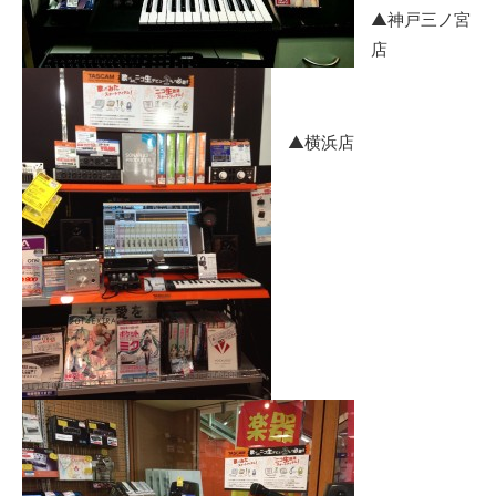
▲神戸三ノ宮
店
▲横浜店