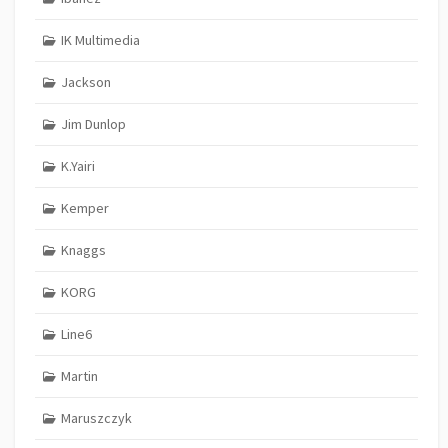
IK Multimedia
Jackson
Jim Dunlop
K.Yairi
Kemper
Knaggs
KORG
Line6
Martin
Maruszczyk