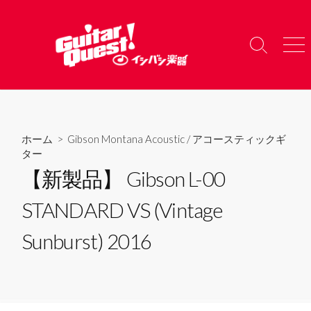
コ
ン
テ
検
メ
ン
索
ニ
ツ
切
ュ
り
ー
へ
替
ス
え
キ
ホーム
>
Gibson Montana Acoustic
/
アコースティックギ
ッ
ター
プ
【新製品】 Gibson L-00
STANDARD VS (Vintage
Sunburst) 2016