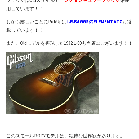
ブリッジはOldスタイルで、
レクタンギュラーブリッジ
を採
用しています！！
しかも嬉しいことにPickUpは
L.R.BAGGSのELEMENT VTC
も搭
載しています！！
また、Oldモデルを再現した1932 L-00も当店にございます！！
このスモールBODYモデルは、独特な世界観があります。