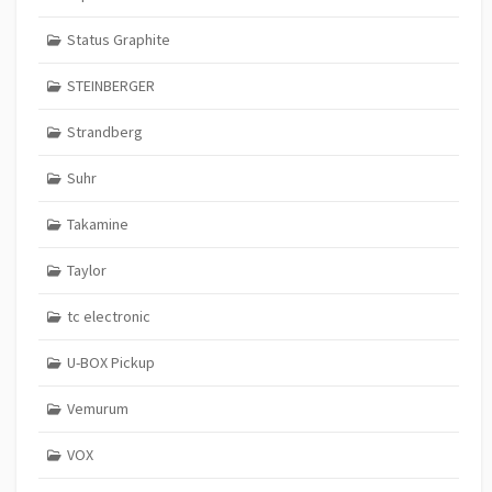
Status Graphite
STEINBERGER
Strandberg
Suhr
Takamine
Taylor
tc electronic
U-BOX Pickup
Vemurum
VOX