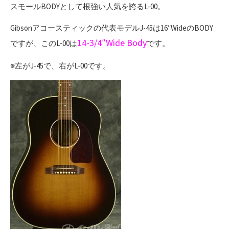
スモールBODYとして根強い人気を誇るL-00。
Gibsonアコースティックの代表モデルJ-45は16″WideのBODY
14-3/4″Wide Body
ですが、このL-00は
です。
※左がJ-45で、右がL-00です。