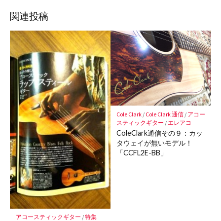
ブ
読
ェ
ェ
ェ
存
ッ
ア
ア
ア
関連投稿
ク
マ
ー
ク
に
保
存
Cole Clark
/
Cole Clark 通信
/
アコー
スティックギター
/
エレアコ
ColeClark通信その９：カッ
タウェイが無いモデル！
「CCFL2E-BB」
アコースティックギター
/
特集