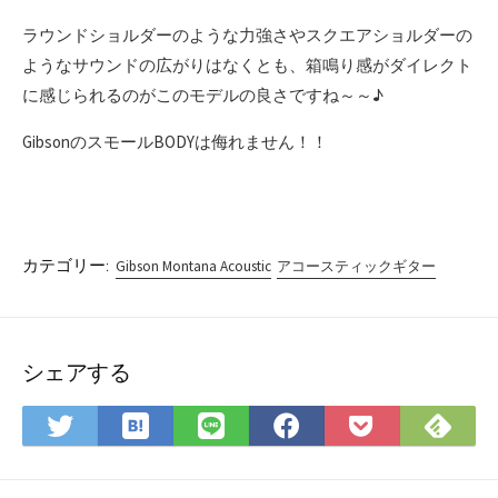
ラウンドショルダーのような力強さやスクエアショルダーの
ようなサウンドの広がりはなくとも、箱鳴り感がダイレクト
に感じられるのがこのモデルの良さですね～～♪
GibsonのスモールBODYは侮れません！！
カテゴリー:
Gibson Montana Acoustic
アコースティックギター
シェアする
は
Fee
Twitter
LINE
Facebook
Pocket
て
で
で
で
で
に
な
購
シ
シ
シ
保