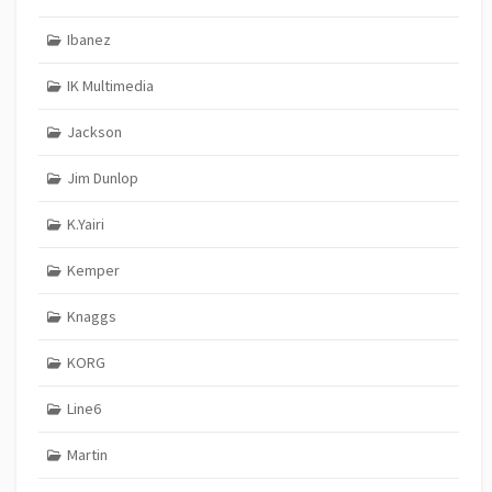
Ibanez
IK Multimedia
Jackson
Jim Dunlop
K.Yairi
Kemper
Knaggs
KORG
Line6
Martin