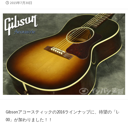
公
2015年7月30日
開
日
Gibsonアコースティックの2016ラインナップに、待望の「L-
00」が加わりました！！