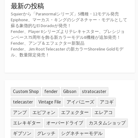
最新の投稿
Squierから「Paranormalシリーズ」5機種・12モデル発売
Epiphone、マーカス・キングのシグネチャー・モデルとして
蘇る象徴的なEl Doradoが発売！
Fender、Player IIシリーズよりテレキャスター、プレシジョ
ンベース75周年を飾る新カラーモデル8機種が追加発売！
Fender、アンプ＆エフェクター新製品
Fender、Jim Root Telecaster の新カラーShoreline Goldモデ
ル、数量限定発売！
Custom Shop
fender
Gibson
stratocaster
telecaster
Vintage File
アイバニーズ
アコギ
アンプ
エピフォン
エフェクター
エレアコ
エレキギター
オーバードライブ
カスタムショップ
ギブソン
グレッチ
シグネチャーモデル