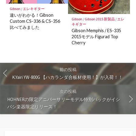
Gibson
/
エレキギター
違いがわかる！Gibson
Gibson
/
Gibson 2015 新製品
/
エレ
Custom CS-336 & CS-356
キギター
比べてみました
Gibson Memphis / ES-335
2015モデル Figurad Top
Cherry
前の投稿
K.Yairi YW-800G 【ハカランダ合板材使用！】が入荷！！
次の投稿
HOHNERの限定アニバーサリーモデル特別パックがイシ
バシ楽器限定リリース！