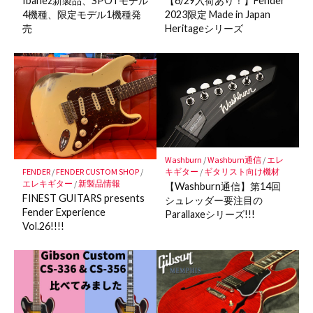
Ibanez新製品、SPOTモデル
【6/29入荷あり！】Fender
4機種、限定モデル1機種発
2023限定 Made in Japan
売
Heritageシリーズ
Washburn
/
Washburn通信
/
エレ
FENDER
/
FENDER CUSTOM SHOP
/
キギター
/
ギタリスト向け機材
エレキギター
/
新製品情報
【Washburn通信】第14回
FINEST GUITARS presents
シュレッダー要注目の
Fender Experience
Parallaxeシリーズ!!!
Vol.26!!!!