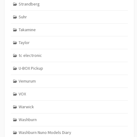
Strandberg
Suhr
Takamine
Taylor
tc electronic
U-BOX Pickup
Vemurum
VOX
Warwick
Washburn
Washburn Nuno Models Diary