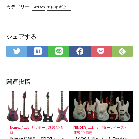
カテゴリー:
Gretsch
エレキギター
シェアする
は
Fee
Twitter
LINE
Facebook
Pocket
て
で
で
で
で
に
な
購
シ
シ
シ
保
ブ
読
ェ
ェ
ェ
存
ッ
ア
ア
ア
関連投稿
ク
マ
ー
ク
に
保
Ibanez
/
エレキギター
/
新製品情
FENDER
/
エレキギター
/
ベース
/
存
報
新製品情報