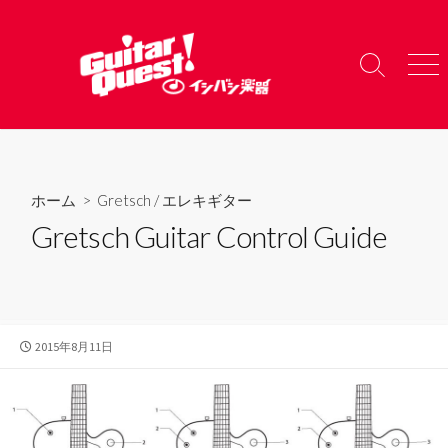
コ
ン
テ
検
メ
ン
索
ニ
ツ
切
ュ
り
ー
へ
替
ス
え
キ
ホーム
>
Gretsch
/
エレキギター
ッ
Gretsch Guitar Control Guide
プ
公
2015年8月11日
開
日