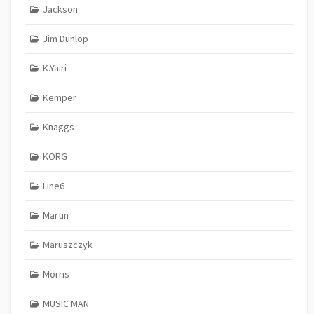
Jackson
Jim Dunlop
K.Yairi
Kemper
Knaggs
KORG
Line6
Martin
Maruszczyk
Morris
MUSIC MAN