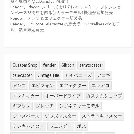
蘇る象徴的なEl Doradoが発売！
Fender、Player IIシリーズよりテレキャスター、プレシジョ
ンベース75周年を飾る新カラーモデル8機種が追加発売！
Fender、アンプ＆エフェクター新製品
Fender、Jim Root Telecaster の新カラーShoreline Goldモデ
ル、数量限定発売！
Custom Shop
fender
Gibson
stratocaster
telecaster
Vintage File
アイバニーズ
アコギ
アンプ
エピフォン
エフェクター
エレアコ
エレキギター
オーバードライブ
カスタムショップ
ギブソン
グレッチ
シグネチャーモデル
ジャズベース
ジャズマスター
ストラトキャスター
テレキャスター
フェンダー
ボス