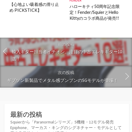
FENDER
【心地よい吸着感の滑り止
ハローキティ50周年記念限
め PICKSTICK】
定！Fender/SquierとHello
Kittyのコラボ商品が発売!!
前の投稿
輸入ギター担当者イチオシ、注目の中古エレキギター10
選！
次の投稿
ギブソン新製品でメタル感プンプンのSGモデルが登場！
最新の投稿
Squierから「Paranormalシリーズ」5機種・12モデル発売
Epiphone、マーカス・キングのシグネチャー・モデルとして