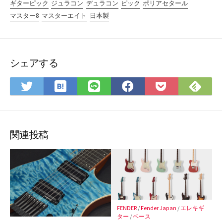
ギターピック
ジュラコン
デュラコン
ピック
ポリアセタール
マスター8
マスターエイト
日本製
シェアする
は
Fee
Twitter
LINE
Facebook
Pocket
て
で
で
で
で
に
な
購
シ
シ
シ
保
ブ
読
ェ
ェ
ェ
存
ッ
ア
ア
ア
関連投稿
ク
マ
ー
ク
に
保
FENDER
/
Fender Japan
/
エレキギ
存
ター
/
ベース