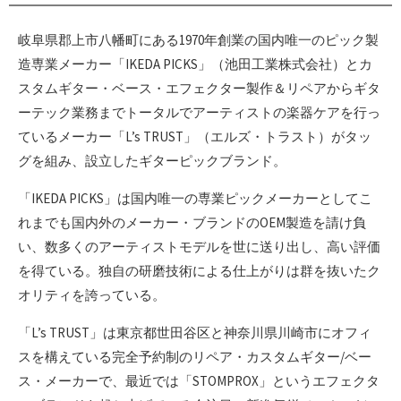
岐阜県郡上市八幡町にある1970年創業の国内唯一のピック製
造専業メーカー「IKEDA PICKS」（池田工業株式会社）とカ
スタムギター・ベース・エフェクター製作＆リペアからギタ
ーテック業務までトータルでアーティストの楽器ケアを行っ
ているメーカー「L’s TRUST」（エルズ・トラスト）がタッ
グを組み、設立したギターピックブランド。
「IKEDA PICKS」は国内唯一の専業ピックメーカーとしてこ
れまでも国内外のメーカー・ブランドのOEM製造を請け負
い、数多くのアーティストモデルを世に送り出し、高い評価
を得ている。独自の研磨技術による仕上がりは群を抜いたク
オリティを誇っている。
「L’s TRUST」は東京都世田谷区と神奈川県川崎市にオフィ
スを構えている完全予約制のリペア・カスタムギター/ベー
ス・メーカーで、最近では「STOMPROX」というエフェクタ