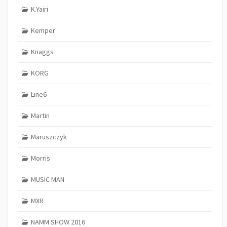
K.Yairi
Kemper
Knaggs
KORG
Line6
Martin
Maruszczyk
Morris
MUSIC MAN
MXR
NAMM SHOW 2016