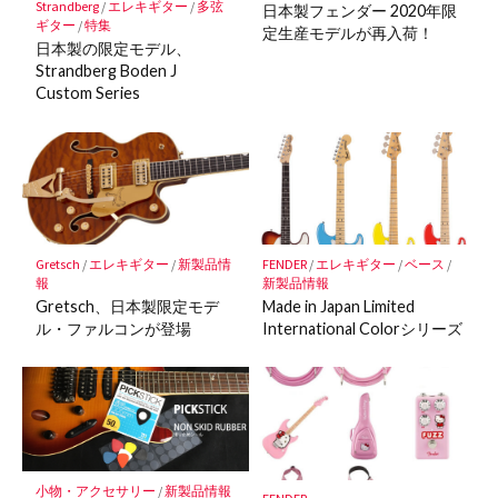
Strandberg
/
エレキギター
/
多弦
日本製フェンダー 2020年限
ギター
/
特集
定生産モデルが再入荷！
日本製の限定モデル、
Strandberg Boden J
Custom Series
Gretsch
/
エレキギター
/
新製品情
FENDER
/
エレキギター
/
ベース
/
報
新製品情報
Gretsch、日本製限定モデ
Made in Japan Limited
ル・ファルコンが登場
International Colorシリーズ
小物・アクセサリー
/
新製品情報