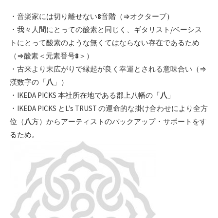
・音楽家には切り離せない
8
音階（⇒オクターブ）
・我々人間にとっての酸素と同じく、ギタリスト/ベーシス
トにとって酸素のような無くてはならない存在であるため
（⇒酸素＜元素番号
8
＞）
・古来より末広がりで縁起が良く幸運とされる意味合い（⇒
漢数字の「
八
」）
・IKEDA PICKS 本社所在地である郡上八幡の「
八
」
・IKEDA PICKS とL’s TRUST の運命的な掛け合わせにより全方
位（
八
方）からアーティストのバックアップ・サポートをす
るため。