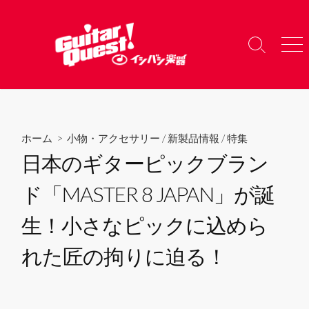
コ
ン
テ
検
メ
ン
索
ニ
ツ
切
ュ
り
ー
へ
替
ス
え
キ
ホーム
>
小物・アクセサリー
/
新製品情報
/
特集
ッ
日本のギターピックブラン
プ
ド「MASTER 8 JAPAN」が誕
生！小さなピックに込めら
れた匠の拘りに迫る！