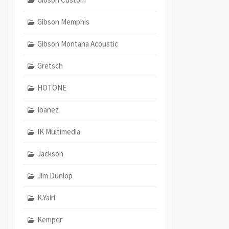
Gibson Memphis
Gibson Montana Acoustic
Gretsch
HOTONE
Ibanez
IK Multimedia
Jackson
Jim Dunlop
K.Yairi
Kemper