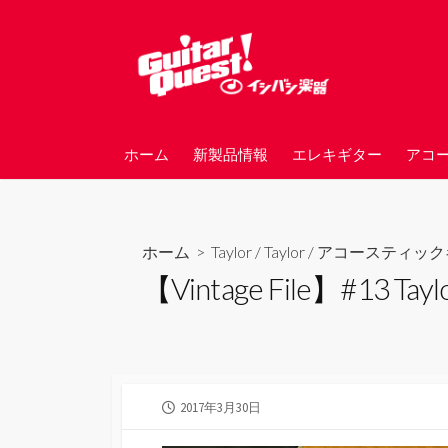
コ
ン
テ
ン
ツ
へ
ホーム
新製品情報
エレキギター
アコ
ス
キ
ッ
プ
ホーム
>
Taylor
/
Taylor
/
アコースティック
【Vintage File】#13
公
2017年3月30日
開
日