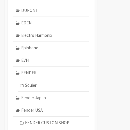
DUPONT
EDEN
Electro Harmonix
Epiphone
EVH
FENDER
Squier
Fender Japan
Fender USA
FENDER CUSTOM SHOP