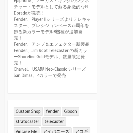
Epiphone、マーカス・キングのシグネ
チャー・モデルとして蘇る象徴的なEl
Doradoが発売！
Fender、Player IIシリーズよりテレキャ
スター、プレシジョンベース75周年を
飾る新カラーモデル8機種が追加発
売！
Fender、アンプ＆エフェクター新製品
Fender、Jim Root Telecaster の新カラ
ーShoreline Goldモデル、数量限定発
売！
Charvel、USA製 Neo-Classic シリーズ
San Dimas、4カラーで発売
Custom Shop
fender
Gibson
stratocaster
telecaster
Vintage File
アイバニーズ
アコギ