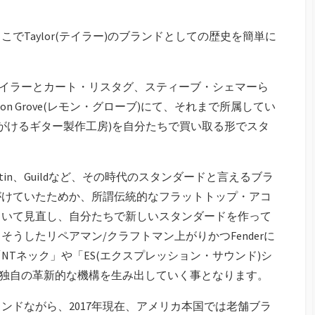
でTaylor(テイラー)のブランドとしての歴史を簡単に
ブ・テイラーとカート・リスタグ、スティーブ・シェマーら
n Grove(レモン・グローブ)にて、それまで所属してい
整等も手がけるギター製作工房)を自分たちで買い取る形でスタ
nやMartin、Guildなど、その時代のスタンダードと言えるブラ
がけていたためか、所謂伝統的なフラットトップ・アコ
引いて見直し、自分たちで新しいスタンダードを作って
うしたリペアマン/クラフトマン上がりかつFenderに
Tネック」や「ES(エクスプレッション・サウンド)シ
or独自の革新的な機構を生み出していく事となります。
ランドながら、2017年現在、アメリカ本国では老舗ブラ