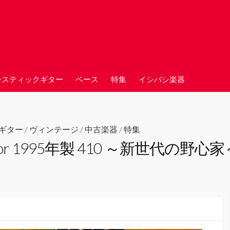
ースティックギター
ベース
特集
イシバシ楽器
ギター
/
ヴィンテージ
/
中古楽器
/
特集
 Taylor 1995年製 410 ～新世代の野心