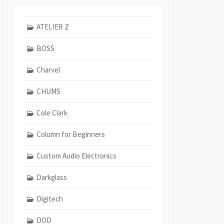
ATELIER Z
BOSS
Charvel
CHUMS
Cole Clark
Column for Beginners
Custom Audio Electronics
Darkglass
Digitech
DOD