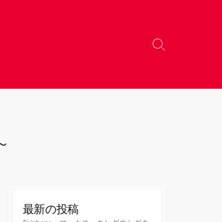
検
索
切
り
替
え
家～
最新の投稿