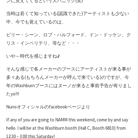
ンに見えてくるという大パニック(笑)
当時は若くて知っている(認識できた)アーティストも少ない
中、今でも覚えているのは、
ビリー・シーン、ロブ・ハルフォード、ドン・ドッケン、ク
リス・インペリテリ、等など・・・
いや～時代を感じますね♪
そんな感じで各メーカーのブースにアーティストが来る事が
多々ある(もちろんメーカーが呼んで来ている)のですが、今
年のWashburnブースにはヌーノが来ると事前予告が有りまし
たyo!!!
Nunoオフィシャルのfacebookページより
If any of you are going to NAMM this weekend, come by and say
hello. I will be at the Washburn booth (Hall C, Booth 6810) from
12:30 – 3:00 this Saturday!