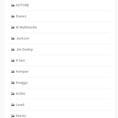
HOTONE
Ibanez
IK Multimedia
Jackson
Jim Dunlop
K.Yairi
Kemper
Knaggs
KORG
Line6
Martin