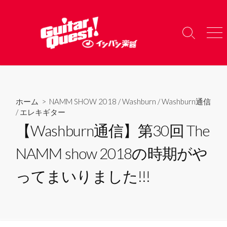
コ
ン
テ
検
メ
ン
索
ニ
ツ
切
ュ
り
ー
へ
替
ス
え
キ
ホーム
>
NAMM SHOW 2018
/
Washburn
/
Washburn通信
ッ
/
エレキギター
プ
【Washburn通信】第30回 The
NAMM show 2018の時期がや
ってまいりました!!!