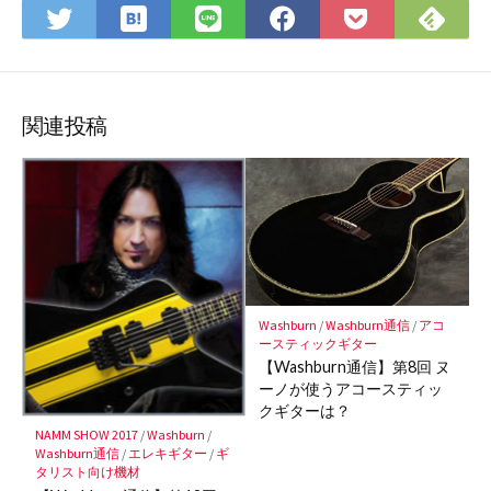
は
Fee
Twitter
LINE
Facebook
Pocket
て
で
で
で
で
に
な
購
シ
シ
シ
保
ブ
読
ェ
ェ
ェ
存
ッ
ア
ア
ア
関連投稿
ク
マ
ー
ク
に
保
存
Washburn
/
Washburn通信
/
アコ
ースティックギター
【Washburn通信】第8回 ヌ
ーノが使うアコースティッ
クギターは？
NAMM SHOW 2017
/
Washburn
/
Washburn通信
/
エレキギター
/
ギ
タリスト向け機材