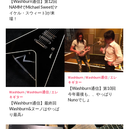
【Washburn通信】第12回
NAMMでMichael Sweet(マ
イケル・スウィート)が来
場！
Washburn
/
Washburn通信
/
エレ
キギター
【Washburn通信】第10回
Washburn
/
Washburn通信
/
エレ
今年最後も、、やっぱり
キギター
Nunoでしょ
【Washburn通信】最終回
Washburn&ヌーノはやっぱ
り最高♪