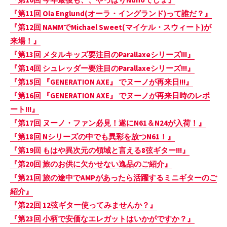
『第11回 Ola Englund(オーラ・イングランド)って誰だ？』
『第12回 NAMMでMichael Sweet(マイケル・スウィート)が
来場！』
『第13回 メタルキッズ要注目のParallaxeシリーズ!!!』
『第14回 シュレッダー要注目のParallaxeシリーズ!!!』
『第15回 『GENERATION AXE』 でヌーノが再来日!!!』
『
第16回 『GENERATION AXE』 でヌーノが再来日時のレポ
ート!!!』
『第17回 ヌーノ・ファン必見！遂にN61＆N24が入荷！』
『第18回 Nシリーズの中でも異彩を放つN61！』
『第19回 もはや異次元の領域と言える8弦ギター!!!』
『第20回 旅のお供に欠かせない逸品のご紹介』
『第21回 旅の途中でAMPがあったら活躍するミニギターのご
紹介』
『第22回 12弦ギター使ってみませんか？』
『第23回 小柄で安価なエレガットはいかがですか？』