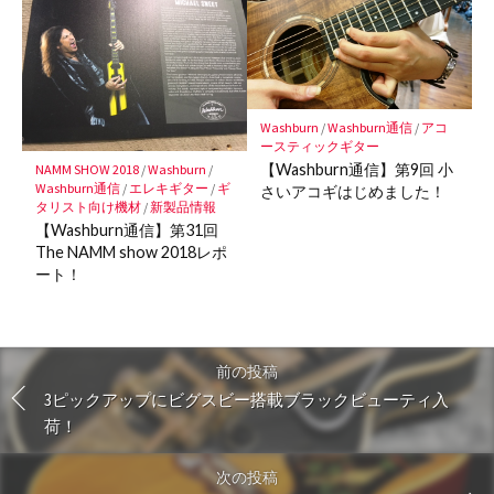
Washburn
/
Washburn通信
/
アコ
ースティックギター
【Washburn通信】第9回 小
NAMM SHOW 2018
/
Washburn
/
Washburn通信
/
エレキギター
/
ギ
さいアコギはじめました！
タリスト向け機材
/
新製品情報
【Washburn通信】第31回
The NAMM show 2018レポ
ート！
前の投稿
3ピックアップにビグスビー搭載ブラックビューティ入
荷！
次の投稿