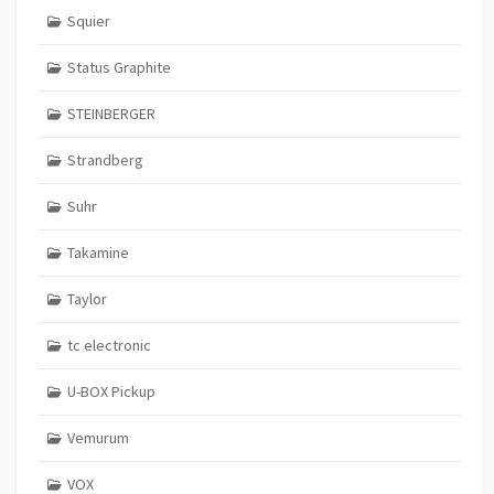
Squier
Status Graphite
STEINBERGER
Strandberg
Suhr
Takamine
Taylor
tc electronic
U-BOX Pickup
Vemurum
VOX