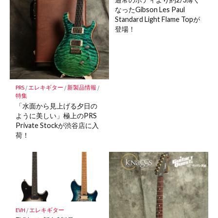
なったGibson Les Paul
Standard Light Flame Topが
登場！
PRS
/
エレキギター
/
新製品情報
/
特集
「水面から見上げる夕日の
ように美しい」極上のPRS
Private Stockが渋谷店に入
荷！
EVH
/
エレキギター