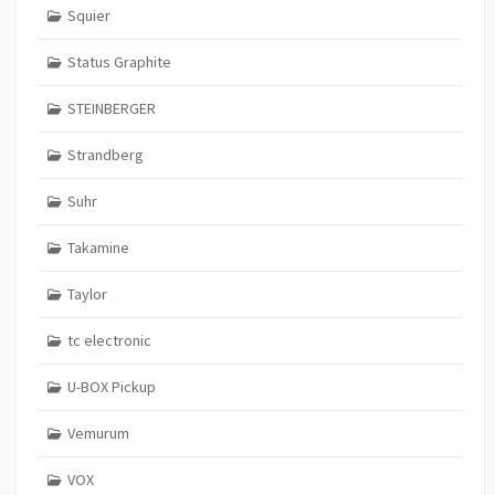
Squier
Status Graphite
STEINBERGER
Strandberg
Suhr
Takamine
Taylor
tc electronic
U-BOX Pickup
Vemurum
VOX