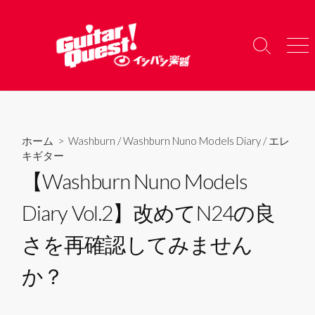
コ
ン
テ
検
メ
ン
索
ニ
ツ
切
ュ
り
ー
へ
替
ス
え
キ
ホーム
>
Washburn
/
Washburn Nuno Models Diary
/
エレ
ッ
キギター
プ
【Washburn Nuno Models
Diary Vol.2】改めてN24の良
さを再確認してみません
か？