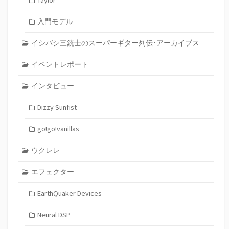
Taylor
入門モデル
イシバシ三銃士のスーパーギター列伝･アーカイブス
イベントレポート
インタビュー
Dizzy Sunfist
go!go!vanillas
ウクレレ
エフェクター
EarthQuaker Devices
Neural DSP