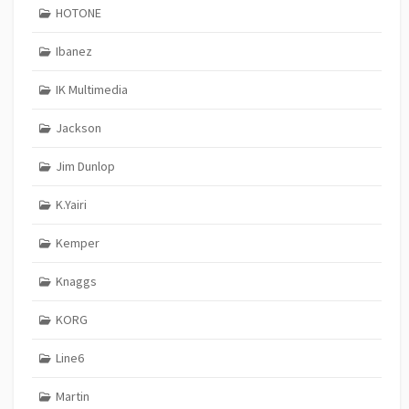
HOTONE
Ibanez
IK Multimedia
Jackson
Jim Dunlop
K.Yairi
Kemper
Knaggs
KORG
Line6
Martin