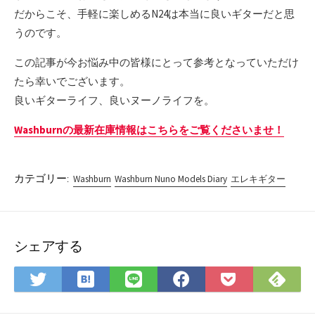
だからこそ、手軽に楽しめるN24は本当に良いギターだと思
うのです。
この記事が今お悩み中の皆様にとって参考となっていただけ
たら幸いでございます。
良いギターライフ、良いヌーノライフを。
Washburnの最新在庫情報はこちらをご覧くださいませ！
カテゴリー:
Washburn
Washburn Nuno Models Diary
エレキギター
シェアする
は
Fee
Twitter
LINE
Facebook
Pocket
て
で
で
で
で
に
な
購
シ
シ
シ
保