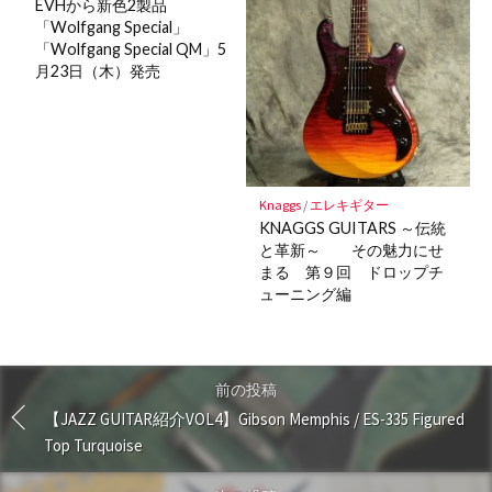
EVHから新色2製品
「Wolfgang Special」
「Wolfgang Special QM」5
月23日（木）発売
Knaggs
/
エレキギター
KNAGGS GUITARS ～伝統
と革新～ その魅力にせ
まる 第９回 ドロップチ
ューニング編
前の投稿
【JAZZ GUITAR紹介VOL4】Gibson Memphis / ES-335 Figured
Top Turquoise