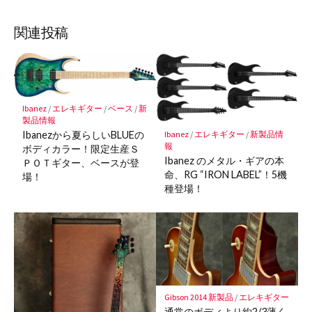
ブ
読
ェ
ェ
ェ
存
ッ
ア
ア
ア
関連投稿
ク
マ
ー
ク
に
Ibanez
/
エレキギター
/
ベース
/
新
製品情報
保
Ibanez
/
エレキギター
/
新製品情
Ibanezから夏らしいBLUEの
存
報
ボディカラー！限定生産Ｓ
Ibanez のメタル・ギアの本
ＰＯＴギター、ベースが登
命、RG “IRON LABEL”！5機
場！
種登場！
Gibson 2014 新製品
/
エレキギター
通常のボディより約2/3薄く