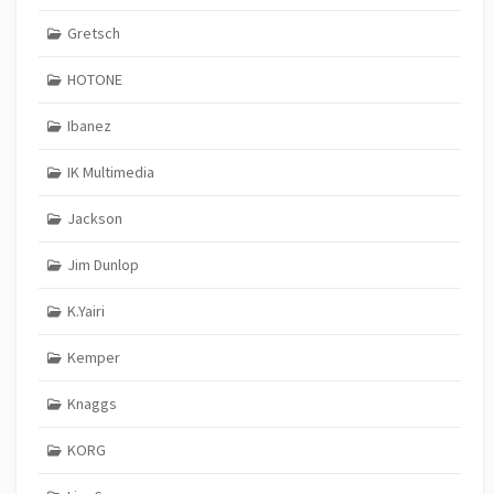
Gretsch
HOTONE
Ibanez
IK Multimedia
Jackson
Jim Dunlop
K.Yairi
Kemper
Knaggs
KORG