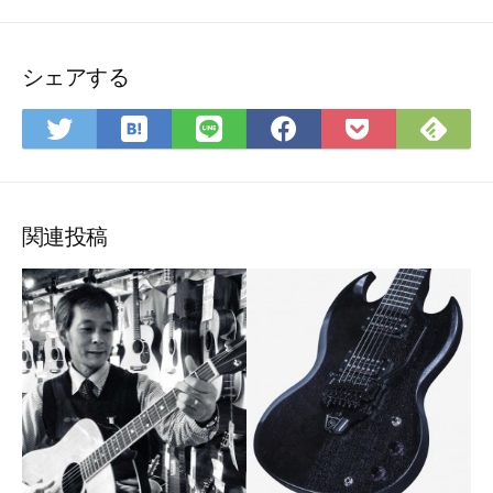
シェアする
は
Fee
Twitter
LINE
Facebook
Pocket
て
で
で
で
で
に
な
購
シ
シ
シ
保
ブ
読
ェ
ェ
ェ
存
ッ
ア
ア
ア
関連投稿
ク
マ
ー
ク
に
保
存