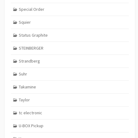
Special Order
Squier
Status Graphite
STEINBERGER
Strandberg
Suhr
Takamine
Taylor
tc electronic
U-BOX Pickup