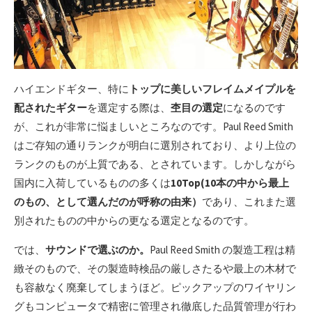
ハイエンドギター、特に
トップに美しいフレイムメイプルを
配されたギター
を選定する際は、
杢目の選定
になるのです
が、これが非常に悩ましいところなのです。Paul Reed Smith
はご存知の通りランクが明白に選別されており、より上位の
ランクのものが上質である、とされています。しかしながら
国内に入荷しているものの多くは
10Top(10本の中から最上
のもの、として選んだのが呼称の由来）
であり、これまた選
別されたものの中からの更なる選定となるのです。
では、
サウンドで選ぶのか。
Paul Reed Smith の製造工程は精
緻そのもので、その製造時検品の厳しさたるや最上の木材で
も容赦なく廃棄してしまうほど。ピックアップのワイヤリン
グもコンピュータで精密に管理され徹底した品質管理が行わ