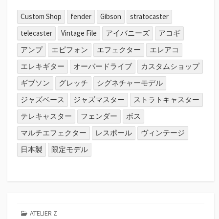
Custom Shop
fender
Gibson
stratocaster
telecaster
Vintage File
アイバニーズ
アコギ
アンプ
エピフォン
エフェクター
エレアコ
エレキギター
オーバードライブ
カスタムショップ
ギブソン
グレッチ
シグネチャーモデル
ジャズベース
ジャズマスター
ストラトキャスター
テレキャスター
フェンダー
ボス
マルチエフェクター
レスポール
ヴィンテージ
日本製
限定モデル
ATELIER Z