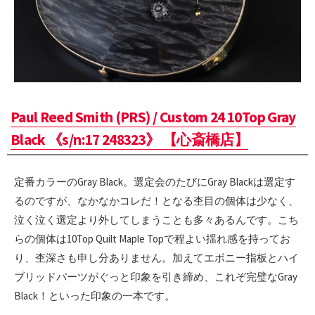
Paul Reed Smith (PRS) / Custom 24 10Top Gray
Black 《s/n:17 248323》 【心斎橋店】
定番カラーのGray Black。選定会のたびにGray Blackは選定す
るのですが、なかなかコレだ！となる杢目の個体は少なく、
泣く泣く選定より外してしまうことも多々あるんです。こち
らの個体は10Top Quilt Maple Topで程よい揺れ感を持ってお
り、杢深さも申し分ありません。加えてエボニー指板とハイ
ブリッドパーツがぐっと印象を引き締め、これぞ完璧なGray
Black！といった印象の一本です。