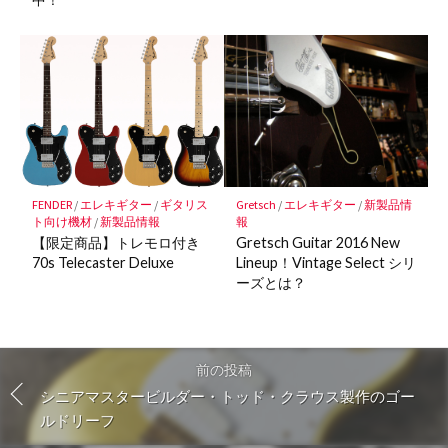
FENDER
/
エレキギター
/
ギタリス
Gretsch
/
エレキギター
/
新製品情
ト向け機材
/
新製品情報
報
【限定商品】トレモロ付き
Gretsch Guitar 2016 New
70s Telecaster Deluxe
Lineup！Vintage Select シリ
ーズとは？
前の投稿
シニアマスタービルダー・トッド・クラウス製作のゴー
ルドリーフ