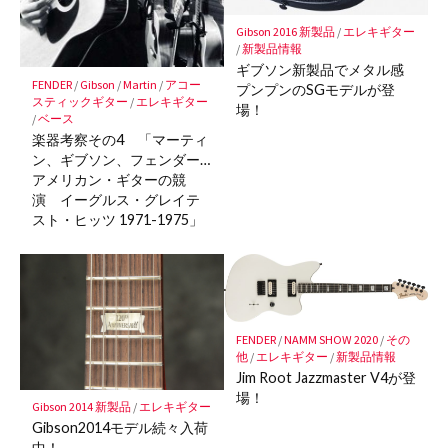
Gibson 2016 新製品
/
エレキギター
/
新製品情報
ギブソン新製品でメタル感
FENDER
/
Gibson
/
Martin
/
アコー
プンプンのSGモデルが登
スティックギター
/
エレキギター
場！
/
ベース
楽器考察その4 「マーティ
ン、ギブソン、フェンダー…
アメリカン・ギターの競
演 イーグルス・グレイテ
スト・ヒッツ 1971-1975」
FENDER
/
NAMM SHOW 2020
/
その
他
/
エレキギター
/
新製品情報
Jim Root Jazzmaster V4が登
場！
Gibson 2014 新製品
/
エレキギター
Gibson2014モデル続々入荷
中！