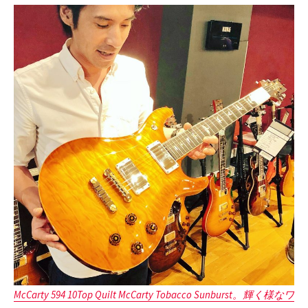
McCarty 594 10Top Quilt McCarty Tobacco Sunb
urst。輝く様なワ