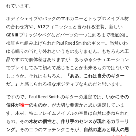
れています。
ボディシェイプやバックのマホガニーとトップのメイプル材
の合わせ方や、
V12
フィニッシュと言われる塗装、新しい
GENIII
ブリッジやペグなどパーツの一つに到るまで徹底的に
検証され組み上げられたPaul Reed Smithのギター。当然いわ
ゆる鳴りの当たり外れというものありません。もちろん木工
品ですので個体差はありますが、あらゆるシチュエーション
でプレイしてみて初めて感じることが出来るものではないで
しょうか。それはもちろん、
『ああ、これは自分のギター
だ。』
と感じられる様なポジティブなものだと思います。
ですので、Paul Reed Smith のギターの選定では、
いかにその
個体が
唯一
のものか、
が大切な要素かと思い選定していま
す。木材、特にフレイムメイプルの杢目は自然に委ねられた
もの。その
木材の個性と、作り手のセンスが現れるカラーリ
ング。
その二つのマッチングこそが、
自然の恵み
と
職人の思