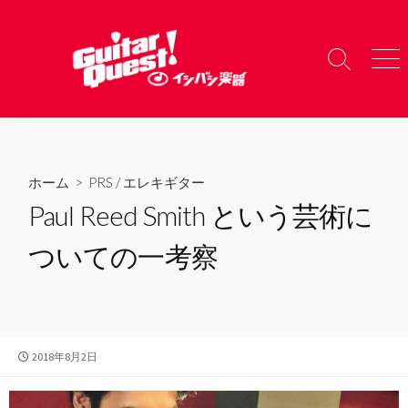
コ
ン
テ
検
メ
ン
索
ニ
ツ
切
ュ
り
ー
へ
替
ス
え
キ
ホーム
>
PRS
/
エレキギター
ッ
Paul Reed Smith という芸術に
プ
ついての一考察
公
2018年8月2日
開
日