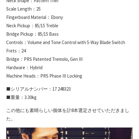
Neck Shape：Pattern Thin
Scale Length：25
Fingerboard Material：Ebony
Neck Pickup：85/15 Treble
Bridge Pickup：85/15 Bass
Controls：Volume and Tone Control with 5-Way Blade Switch
Frets：24
Bridge：PRS Patented Tremolo, Gen III
Hardware：Hybrid
Machine Heads：PRS Phase III Locking
■シリアルナンバー：17 248323
■重量：3.30kg
この他にも素晴らしい個体を計8本選定させていただきまし
た。