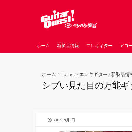
コ
ン
テ
ン
ツ
へ
ホーム
新製品情報
エレキギター
アコ
ス
キ
ッ
プ
ホーム
>
Ibanez
/
エレキギター
/
新製品情
シブい見た目の万能ギター、
公
2018年9月8日
開
日