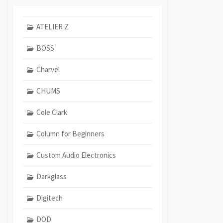
ATELIER Z
BOSS
Charvel
CHUMS
Cole Clark
Column for Beginners
Custom Audio Electronics
Darkglass
Digitech
DOD