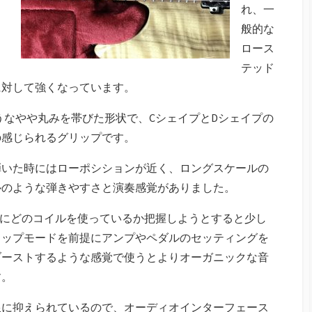
れ、一
般的な
ロース
テッド
に対して強くなっています。
rのようなやや丸みを帯びた形状で、CシェイプとDシェイプの
の感じられるグリップです。
弾いた時にはローポシションが近く、ロングスケールの
ルのような弾きやすさと演奏感覚がありました。
stemは、視覚的にどのコイルを使っているか把握しようとすると少し
タップモードを前提にアンプやペダルのセッティングを
ブーストするような感覚で使うとよりオーガニックな音
す。
限に抑えられているので、オーディオインターフェース