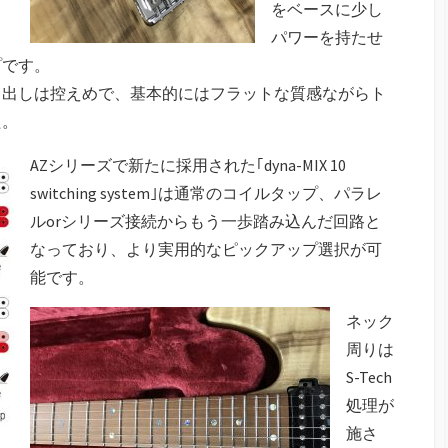
をベースに少し
パワーを持たせ
プです。
し出しは控えめで、基本的にはフラットな質感ながらト
た。
AZシリーズで新たに採用された｢dyna-MIX 10
switching system｣は通常のコイルタップ、パラレ
ルorシリーズ接続からもう一歩踏み込んだ回路と
なっており、より実用的なピックアップ選択が可
能です。
ネック
周りは
S-Tech
処理が
施さ