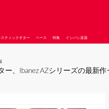
ースティックギター
ベース
特集
イシバシ楽器
報
Ibanez AZシリーズの最新作･A