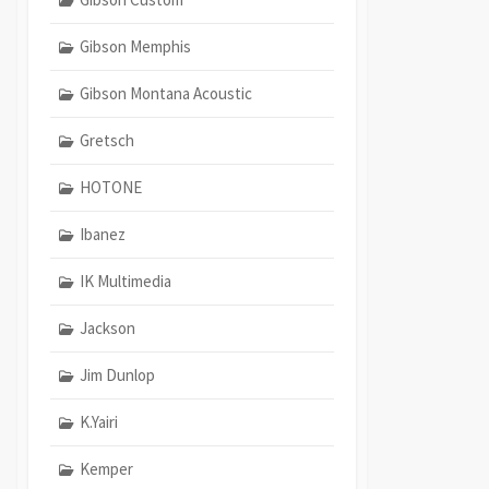
Gibson Memphis
Gibson Montana Acoustic
Gretsch
HOTONE
Ibanez
IK Multimedia
Jackson
Jim Dunlop
K.Yairi
Kemper