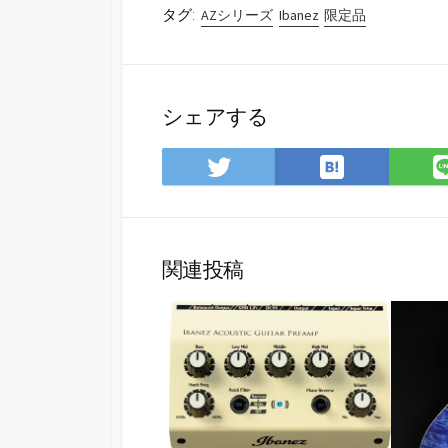
タグ:
AZシリーズ
Ibanez
限定品
シェアする
は
Twitter
て
で
な
シ
ブ
ェ
ッ
ア
関連投稿
ク
マ
ー
ク
に
保
存