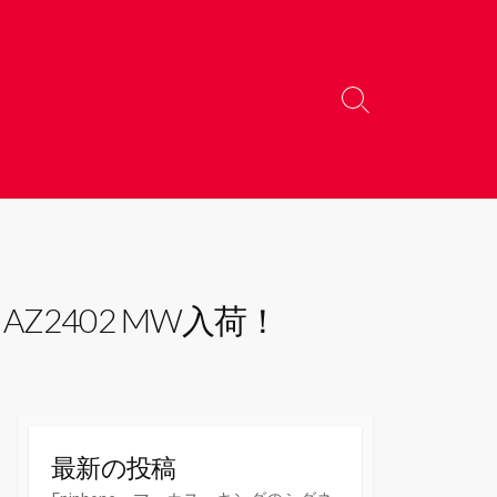
検
索
切
り
替
え
Z2402 MW入荷！
最新の投稿