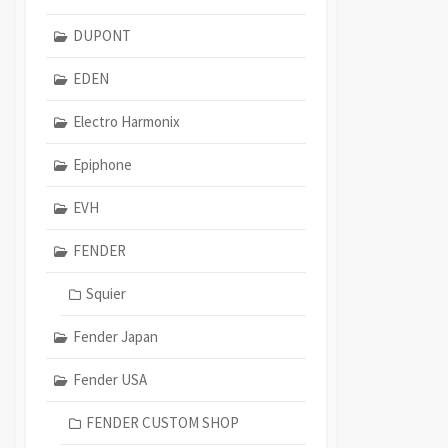
DUPONT
EDEN
Electro Harmonix
Epiphone
EVH
FENDER
Squier
Fender Japan
Fender USA
FENDER CUSTOM SHOP