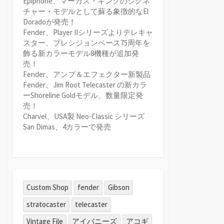
Epiphone、マーカス・キングのシグネ
チャー・モデルとして蘇る象徴的なEl
Doradoが発売！
Fender、Player IIシリーズよりテレキャ
スター、プレシジョンベース75周年を
飾る新カラーモデル8機種が追加発
売！
Fender、アンプ＆エフェクター新製品
Fender、Jim Root Telecaster の新カラ
ーShoreline Goldモデル、数量限定発
売！
Charvel、USA製 Neo-Classic シリーズ
San Dimas、4カラーで発売
Custom Shop
fender
Gibson
stratocaster
telecaster
Vintage File
アイバニーズ
アコギ