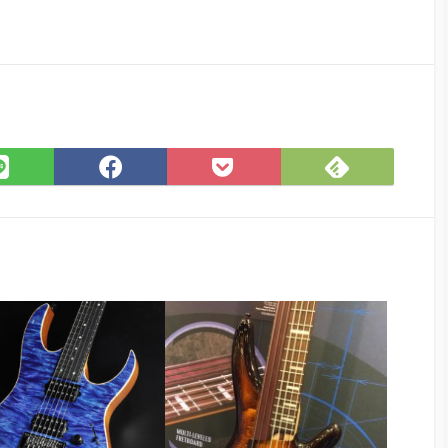
Feedly
LINE
Facebook
Pocket
で
で
で
に
購
シ
シ
保
読
ェ
ェ
存
ア
ア