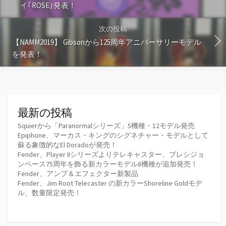
イ｢ROSE｣発表！
次の投稿
【NAMM2019】 Gibsonから125周年アニバーサリーモデル
を発表！
最新の投稿
Squierから「Paranormalシリーズ」5機種・12モデル発売
Epiphone、マーカス・キングのシグネチャー・モデルとして
蘇る象徴的なEl Doradoが発売！
Fender、Player IIシリーズよりテレキャスター、プレシジョ
ンベース75周年を飾る新カラーモデル8機種が追加発売！
Fender、アンプ＆エフェクター新製品
Fender、Jim Root Telecaster の新カラーShoreline Goldモデ
ル、数量限定発売！