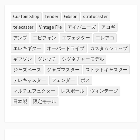
Custom Shop
fender
Gibson
stratocaster
telecaster
Vintage File
アイバニーズ
アコギ
アンプ
エピフォン
エフェクター
エレアコ
エレキギター
オーバードライブ
カスタムショップ
ギブソン
グレッチ
シグネチャーモデル
ジャズベース
ジャズマスター
ストラトキャスター
テレキャスター
フェンダー
ボス
マルチエフェクター
レスポール
ヴィンテージ
日本製
限定モデル