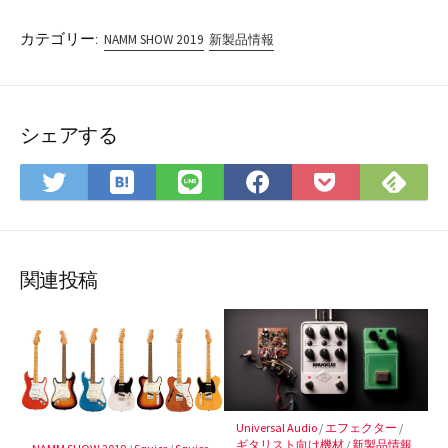
カテゴリー:
NAMM SHOW 2019
新製品情報
シェアする
は
Fee
Twitter
LINE
Facebook
Pocket
て
で
で
で
で
に
な
購
シ
シ
シ
保
ブ
読
ェ
ェ
ェ
存
ッ
ア
ア
ア
関連投稿
ク
マ
ー
ク
に
保
Universal Audio
/
エフェクター
/
存
ギタリスト向け機材
/
新製品情報