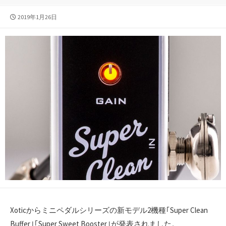
公
2019年1月26日
開
日
Xoticからミニペダルシリーズの新モデル2機種｢Super Clean
Buffer｣｢Super Sweet Booster｣が発表されました。