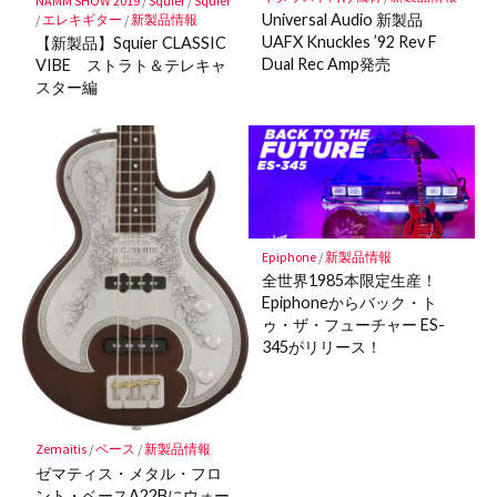
NAMM SHOW 2019
/
Squier
/
Squier
Universal Audio 新製品
/
エレキギター
/
新製品情報
UAFX Knuckles ’92 Rev F
【新製品】Squier CLASSIC
Dual Rec Amp発売
VIBE ストラト＆テレキャ
スター編
Epiphone
/
新製品情報
全世界1985本限定生産！
Epiphoneからバック・ト
ゥ・ザ・フューチャー ES-
345がリリース！
Zemaitis
/
ベース
/
新製品情報
ゼマティス・メタル・フロ
ント・ベースA22Bにウォー