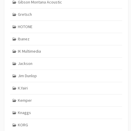
Gibson Montana Acoustic
Gretsch
HOTONE
Ibanez
IK Multimedia
Jackson
Jim Dunlop
K.Yairi
Kemper
Knaggs
KORG