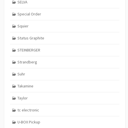
SELVA
Special Order
Squier
Status Graphite
STEINBERGER
Strandberg
Suhr
Takamine
Taylor
tc electronic
U-BOX Pickup