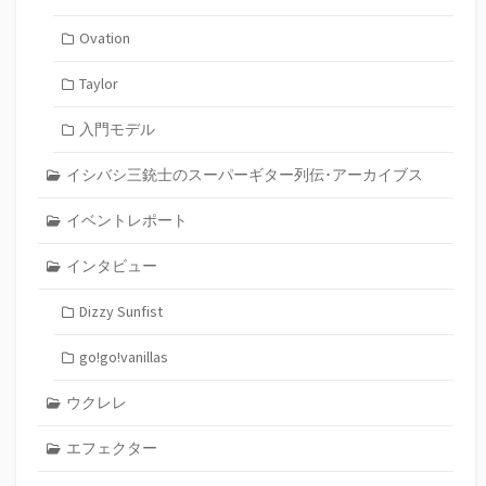
Ovation
Taylor
入門モデル
イシバシ三銃士のスーパーギター列伝･アーカイブス
イベントレポート
インタビュー
Dizzy Sunfist
go!go!vanillas
ウクレレ
エフェクター