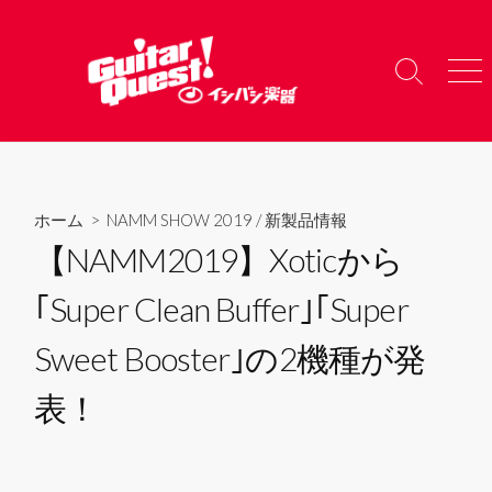
コ
ン
テ
検
メ
ン
索
ニ
ツ
切
ュ
り
ー
へ
替
ス
え
キ
ホーム
>
NAMM SHOW 2019
/
新製品情報
ッ
【NAMM2019】Xoticから
プ
｢Super Clean Buffer｣｢Super
Sweet Booster｣の2機種が発
表！