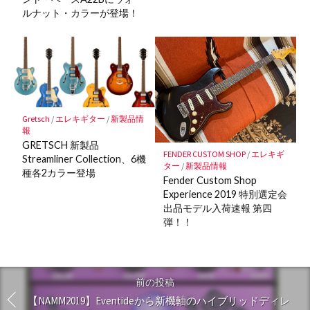
ルナット・カラーが登場！
Gretsch
/
エレキギター
/
新製品情
報
GRETSCH 新製品
FENDER CUSTOM SHOP
/
エレキギ
Streamliner Collection、6機
ター
/
新製品情報
種各2カラー登場
Fender Custom Shop
Experience 2019 特別選定会
出品モデル入荷速報 第四
弾！！
前の投稿
【NAMM2019】Eventideから新機軸のハイブリッドディレ