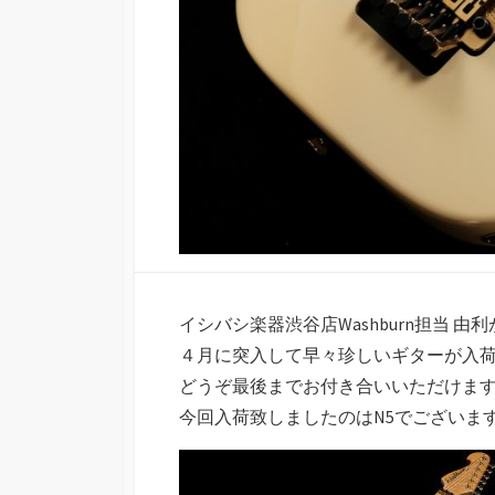
イシバシ楽器渋谷店Washburn担当 由利がお届
４月に突入して早々珍しいギターが入
どうぞ最後までお付き合いいただけま
今回入荷致しましたのはN5でございま