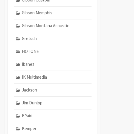
Gibson Memphis
Gibson Montana Acoustic
Gretsch
HOTONE
Ibanez
IK Multimedia
Jackson
Jim Dunlop
K.Yairi
Kemper