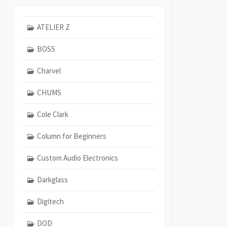
ATELIER Z
BOSS
Charvel
CHUMS
Cole Clark
Column for Beginners
Custom Audio Electronics
Darkglass
Digitech
DOD