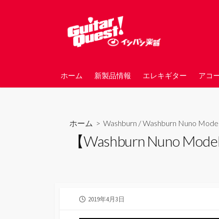
コ
ン
テ
ン
ツ
へ
ホーム
新製品情報
エレキギター
アコ
ス
キ
ッ
プ
ホーム
>
Washburn
/
Washburn Nuno Model
【Washburn Nuno Models
公
2019年4月3日
開
日