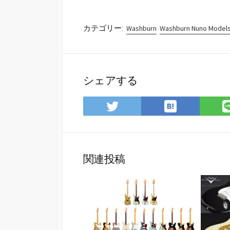
カテゴリー:
Washburn
Washburn Nuno Models
シェアする
は
Twitter
て
で
な
シ
ブ
ェ
ッ
ア
関連投稿
ク
マ
ー
ク
に
保