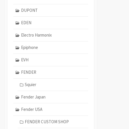
DUPONT
EDEN
Electro Harmonix
Epiphone
EVH
FENDER
Squier
Fender Japan
Fender USA
FENDER CUSTOM SHOP