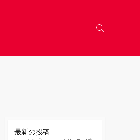
検
索
切
り
替
え
最新の投稿