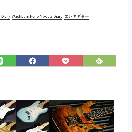
 Diary
Washburn Nuno Models Diary
エレキギター
Feedly
LINE
Facebook
Pocket
で
で
で
に
購
シ
シ
保
読
ェ
ェ
存
ア
ア