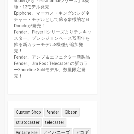
Squierから「Paranormalシリーズ」5機
種・12モデル発売
Epiphone、マーカス・キングのシグネ
チャー・モデルとして蘇る象徴的なEl
Doradoが発売！
Fender、Player IIシリーズよりテレキャ
スター、プレシジョンベース75周年を
飾る新カラーモデル8機種が追加発
売！
Fender、アンプ＆エフェクター新製品
Fender、Jim Root Telecaster の新カラ
ーShoreline Goldモデル、数量限定発
売！
Custom Shop
fender
Gibson
stratocaster
telecaster
Vintage File
アイバニーズ
アコギ