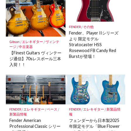
ー
ク
に
保
FENDER
/
その他
存
Fender、Player IIシリーズ
より 限定モデル
Gibson
/
エレキギター
/
ヴィンテ
Stratocaster HSS
ージ
/
中古楽器
Rosewood FB Candy Red
【Finest Guitars ヴィンテー
Burstが登場！
ジ通信】70sレスポール三本
入荷！！
FENDER
/
エレキギター
/
ベース
/
FENDER
/
エレキギター
/
新製品情
新製品情報
報
Fender American
フェンダーから日本製2025
Professional Classic シリー
年限定モデル「Blue Flower