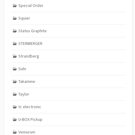
Special Order
Squier
Status Graphite
STEINBERGER
Strandberg
Suhr
Takamine
Taylor
tc electronic
U-BOX Pickup
Vemurum