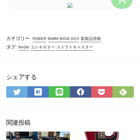
カテゴリー:
FENDER
NAMM SHOW 2019
新製品情報
タグ:
fender
エレキギター
ストラトキャスター
シェアする
は
Fee
Twitter
LINE
Facebook
Pocket
て
で
で
で
で
に
な
購
シ
シ
シ
保
ブ
読
ェ
ェ
ェ
存
ッ
ア
ア
ア
関連投稿
ク
マ