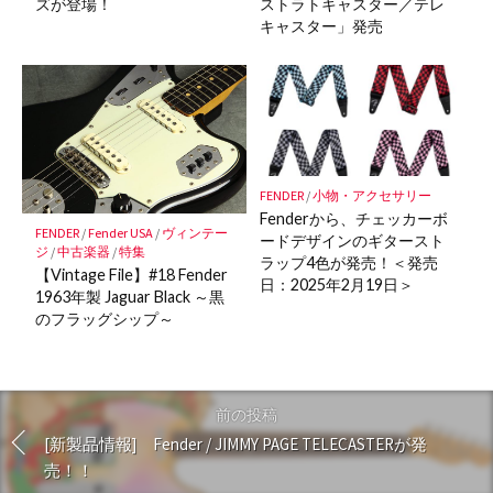
ズが登場！
ストラトキャスター／テレ
キャスター」発売
FENDER
/
小物・アクセサリー
Fenderから、チェッカーボ
FENDER
/
Fender USA
/
ヴィンテー
ードデザインのギタースト
ジ
/
中古楽器
/
特集
ラップ4色が発売！＜発売
【Vintage File】#18 Fender
日：2025年2月19日＞
1963年製 Jaguar Black ～黒
のフラッグシップ～
前の投稿
[新製品情報] Fender / JIMMY PAGE TELECASTERが発
売！！