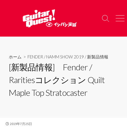
コ
ン
テ
検
メ
ン
索
ニ
ツ
切
ュ
り
ー
へ
替
ス
え
キ
ホーム
>
FENDER
/
NAMM SHOW 2019
/
新製品情報
ッ
[新製品情報] Fender /
プ
Raritiesコレクション Quilt
Maple Top Stratocaster
公
2019年7月25日