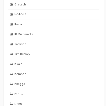
Gretsch
HOTONE
Ibanez
IK Multimedia
Jackson
Jim Dunlop
K.Yairi
Kemper
Knaggs
KORG
Line6