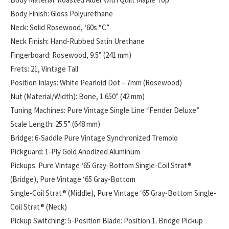
Body Finish: Gloss Polyurethane
Neck: Solid Rosewood, ‘60s “C”
Neck Finish: Hand-Rubbed Satin Urethane
Fingerboard: Rosewood, 9.5” (241 mm)
Frets: 21, Vintage Tall
Position Inlays: White Pearloid Dot – 7mm (Rosewood)
Nut (Material/Width): Bone, 1.650” (42 mm)
Tuning Machines: Pure Vintage Single Line “Fender Deluxe”
Scale Length: 25.5” (648 mm)
Bridge: 6-Saddle Pure Vintage Synchronized Tremolo
Pickguard: 1-Ply Gold Anodized Aluminum
Pickups: Pure Vintage ‘65 Gray-Bottom Single-Coil Strat®
(Bridge), Pure Vintage ‘65 Gray-Bottom
Single-Coil Strat® (Middle), Pure Vintage ‘65 Gray-Bottom Single-
Coil Strat® (Neck)
Pickup Switching: 5-Position Blade: Position 1. Bridge Pickup