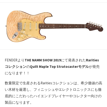
開
日
FENDERより
THE NAMM SHOW 2019
にて発表された
Rarities
コレクション
の
Quilt Maple Top Stratocasterモデル
が発売
になります！！
数量限定で生産されるRaritiesコレクションは、希少価値の高
い木材を厳選し、フィニッシュやエレクトロニックスにも徹
底的にこだわったハイエンドプレイヤーやコレクター向けの
製品になります。