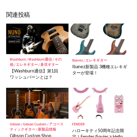
ブ
読
ェ
ェ
ェ
存
ッ
ア
ア
ア
関連投稿
ク
マ
ー
ク
に
保
Washburn
/
Washburn通信
/
その
Ibanez
/
エレキギター
存
他
/
エレキギター
/
多弦ギター
Ibanez新製品 3機種エレキギ
【Washburn通信】第1回
ターが登場！
ワッシュバーンとは？
Gibson
/
Gibson Custom
/
アコース
FENDER
ティックギター
/
新製品情報
ハローキティ50周年記念限
Gibson Custom Shop
定！Fender/SquierとHello