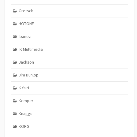
Gretsch
HOTONE
Ibanez
IK Multimedia
Jackson
Jim Dunlop
K.Yairi
Kemper
Knaggs
KORG