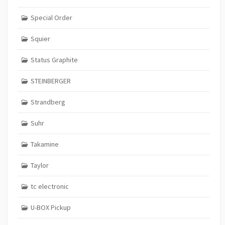
Special Order
Squier
Status Graphite
STEINBERGER
Strandberg
Suhr
Takamine
Taylor
tc electronic
U-BOX Pickup