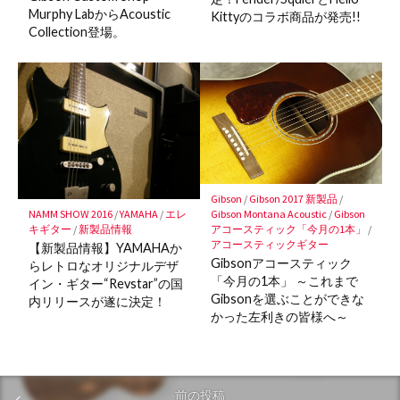
Murphy LabからAcoustic
Kittyのコラボ商品が発売!!
Collection登場。
Gibson
/
Gibson 2017 新製品
/
Gibson Montana Acoustic
/
Gibson
NAMM SHOW 2016
/
YAMAHA
/
エレ
アコースティック「今月の1本」
/
キギター
/
新製品情報
アコースティックギター
【新製品情報】YAMAHAか
Gibsonアコースティック
らレトロなオリジナルデザ
「今月の1本」 ～これまで
イン・ギター“Revstar”の国
Gibsonを選ぶことができな
内リリースが遂に決定！
かった左利きの皆様へ～
前の投稿