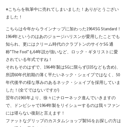
※こちらを執筆中に売れてしまいました！ありがとうござい
ました！
こちらは今年からラインナップに加わった1964 SG Standard！
1964年というのはあのジョージハリスンが愛用したことでも
知られ、更にはクリーム時代のクラプトンのサイケSG 通
称”The Fool”も64年説が強いなど、ロック・ギタリストに愛
されている年式ですね！
それもそのはずで、1964年製はSGに限らず(335なども含め)、
所謂60年代初期の薄く平たいネック・シェイプではなく、50
年代後半の様な厚みのあるネック・シェイプを採用していま
した！(全てではないですが)
翌年の1965年より、徐々にナローネック進んでいきますの
で、ドンピシャで1964年製をリイシューするのは我々ファン
には堪らない復刻と言えます！
ファットなグリップのカスタムショップ製SGをお探しの方は