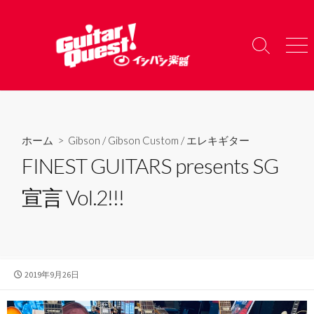
コ
ン
テ
検
メ
ン
索
ニ
ツ
切
ュ
り
ー
へ
替
ス
え
キ
ホーム
>
Gibson
/
Gibson Custom
/
エレキギター
ッ
FINEST GUITARS presents SG
プ
宣言 Vol.2!!!
公
2019年9月26日
開
日