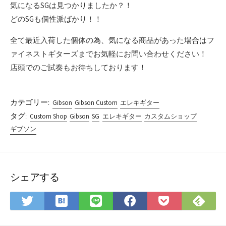
気になるSGは見つかりましたか？！
どのSGも個性派ばかり！！
全て最近入荷した個体の為、気になる商品があった場合はフ
ァイネストギターズまでお気軽にお問い合わせください！
店頭でのご試奏もお待ちしております！
カテゴリー:
Gibson
Gibson Custom
エレキギター
タグ:
Custom Shop
Gibson
SG
エレキギター
カスタムショップ
ギブソン
シェアする
は
Fee
Twitter
LINE
Facebook
Pocket
て
で
で
で
で
に
な
購
シ
シ
シ
保