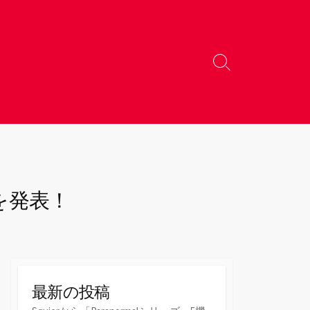
検
索
切
り
替
え
』を発表！
最新の投稿