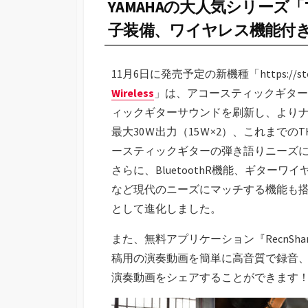
YAMAHAの大人気シリーズ
子装備、ワイヤレス機能付
11月6日に発売予定の新機種「https://store.ishi
Wireless
」は、アコースティックギター
ィックギターサウンドを刷新し、より
最大30Ｗ出力（15Ｗ×2）、これまで
ースティックギターの弾き語りニーズ
さらに、BluetoothR機能、ギタ
など現代のニーズにマッチする機能も
として進化しました。
また、無料アプリケーション『RecnSh
稿用の演奏動画を簡単に高音質で録音
演奏動画をシェアすることができます