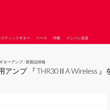
ースティックギター
ベース
特集
イシバシ楽器
ギターアンプ
/
新製品情報
プ 『 THR30ⅡA Wireless 