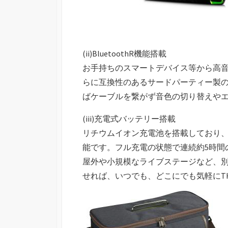
(ii)BluetoothR機能搭載
お手持ちのスマートデバイス等から高
らに互換性のあるサードパーティー製のB
ばケーブルを繋がず音色の切り替えやエフ
(iii)充電式バッテリー搭載
リチウムイオン充電池を搭載しており
能です。フル充電の状態で連続約5時間
屋外や小規模なライブステージなど、別売
せれば、いつでも、どこにでも気軽にT