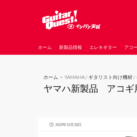
コ
ン
テ
ン
ツ
へ
ホーム
新製品情報
エレキギター
アコ
ス
キ
ッ
プ
ホーム
>
YAMAHA
/
ギタリスト向け機材
/
ヤマハ新製品 アコギ用アン
公
2020年10月28日
開
日