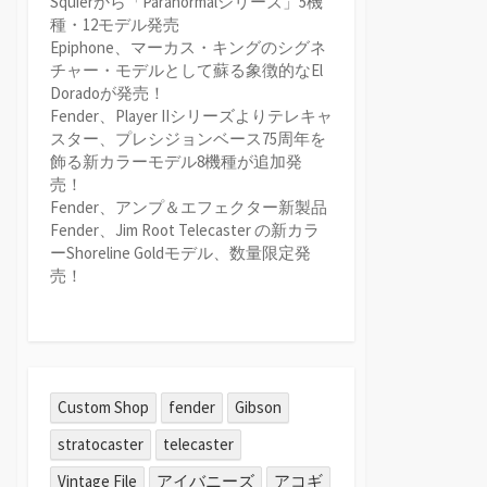
Squierから「Paranormalシリーズ」5機
種・12モデル発売
Epiphone、マーカス・キングのシグネ
チャー・モデルとして蘇る象徴的なEl
Doradoが発売！
Fender、Player IIシリーズよりテレキャ
スター、プレシジョンベース75周年を
飾る新カラーモデル8機種が追加発
売！
Fender、アンプ＆エフェクター新製品
Fender、Jim Root Telecaster の新カラ
ーShoreline Goldモデル、数量限定発
売！
Custom Shop
fender
Gibson
stratocaster
telecaster
Vintage File
アイバニーズ
アコギ