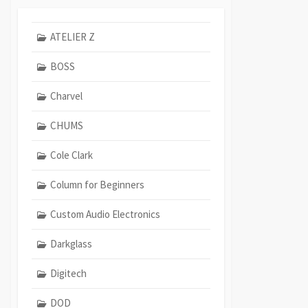
ATELIER Z
BOSS
Charvel
CHUMS
Cole Clark
Column for Beginners
Custom Audio Electronics
Darkglass
Digitech
DOD