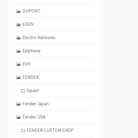
DUPONT
EDEN
Electro Harmonix
Epiphone
EVH
FENDER
Squier
Fender Japan
Fender USA
FENDER CUSTOM SHOP