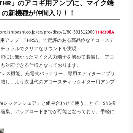
「THR」のアコギ用アンプに、マイク端
きの新機種が仲間入り！！
bashi.co.jp/ec/pro/disp/1/80-591512900
THR30ⅡA
用アンプ「THR5A」で定評のある高品位なアコーステ
ナチュラルでクリアなサウンドを実現！
のTHRには無かったマイク入力端子を初めて装備し、アコ
にも対応できる仕様となっております。
ーワイヤレス機能、充電式バッテリー、専用エディターアプリ
搭載し、より次世代のアコースティックギター用アンプ
areレックンシェア』と組み合わせて使うことで、SNS投
、編集、アップロードまでが可能となっており、手軽に
！