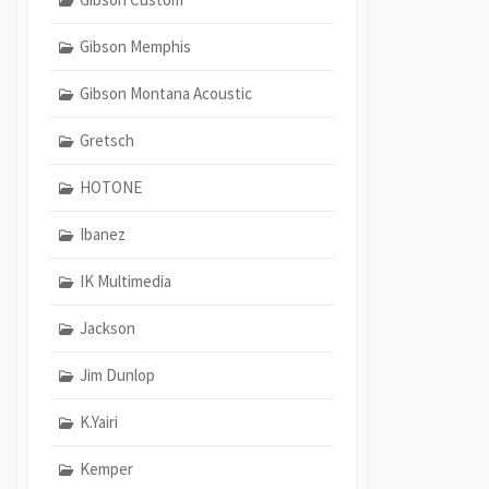
Gibson Memphis
Gibson Montana Acoustic
Gretsch
HOTONE
Ibanez
IK Multimedia
Jackson
Jim Dunlop
K.Yairi
Kemper