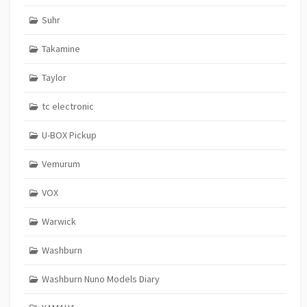
Suhr
Takamine
Taylor
tc electronic
U-BOX Pickup
Vemurum
VOX
Warwick
Washburn
Washburn Nuno Models Diary