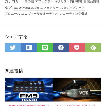
カテゴリー:
その他
エフェクター
ギタリスト向け機材
新製品情報
タグ:
OX
Universal Audio
エフェクター
スタジオグレード
プロユース
ユニヴァーサルオーディオ
レコーディング機材
シェアする
は
Fee
Twitter
LINE
Facebook
Pocket
て
で
で
で
で
に
な
購
シ
シ
シ
保
ブ
読
ェ
ェ
ェ
存
ッ
ア
ア
ア
関連投稿
ク
マ
ー
ク
に
保
Fractal Audio Systems
/
その他
/
エ
VOX
/
エフェクター
/
ギタリスト