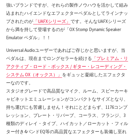
強いブランドですが、それらの製作ノウハウを活かして組み
込まれたハイエンドなエフェクターペダルとしてラインナッ
プされたのが
「UAFXシリーズ」
です。そんなUAFXシリーズ
から満を持して登場するのが「OX Stomp Dynamic Speaker
Emulator ペダル」！！
Universal Audioユーザーであればご存じかと思いますが、当
ペダルは、現在までロングセラーを続ける
「プレミアム・リ
アクティブ・ロード・ボックス / ギター・レコーディング・
システム OX（オックス）」
をギュッと凝縮したエフェクタ
ーなのです。
スタジオグレードで高品質なマイク、ルーム、スピーカーキ
ャビネットエミュレーションがコンパクトなサイズとなり、
持ち運びにも苦慮しません！それにとどまらず、1176コンプ
レッション、プレート・リバーブ、コーラス、フランジ、3
種類のディレイ・タイプ、ハイカット／ローカット・フィル
ター付き4バンドEQ等の高品質なエフェクターも装備し至れ