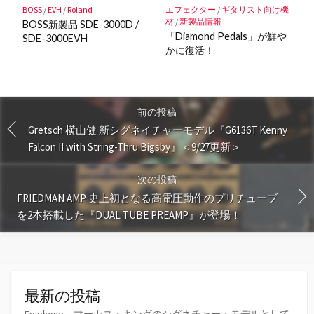
BOSS
/
EVH
/
Roland
エフェクター
/
ギタリスト向け機
材
/
新製品情報
BOSS新製品 SDE-3000D /
「Diamond Pedals」が鮮や
SDE-3000EVH
かに復活！
前の投稿
Gretsch 横山健 新シグネイチャーモデル『G6136T Kenny
Falcon II with String-Thru Bigsby』＜9/27更新＞
次の投稿
FRIEDMAN AMP 史上初となる高電圧動作のプリチューブ
を2本搭載した『DUAL TUBE PREAMP』が登場！
最新の投稿
Epiphone、マーカス・キングのシグネチャー・モデルとして