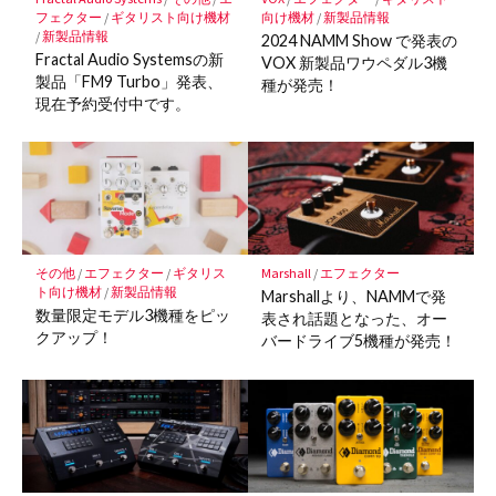
存
フェクター
/
ギタリスト向け機材
向け機材
/
新製品情報
/
新製品情報
2024 NAMM Show で発表の
Fractal Audio Systemsの新
VOX 新製品ワウペダル3機
製品「FM9 Turbo」発表、
種が発売！
現在予約受付中です。
その他
/
エフェクター
/
ギタリス
Marshall
/
エフェクター
ト向け機材
/
新製品情報
Marshallより、NAMMで発
数量限定モデル3機種をピッ
表され話題となった、オー
クアップ！
バードライブ5機種が発売！