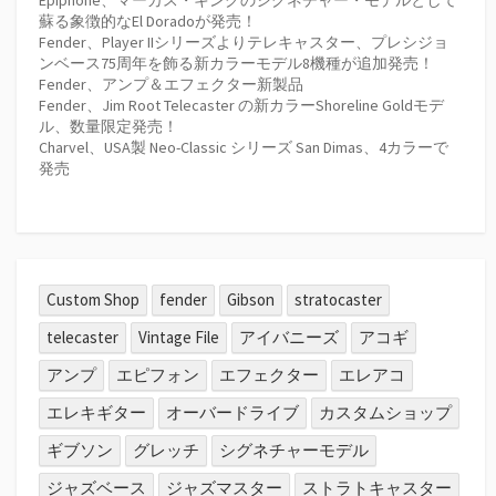
蘇る象徴的なEl Doradoが発売！
Fender、Player IIシリーズよりテレキャスター、プレシジョ
ンベース75周年を飾る新カラーモデル8機種が追加発売！
Fender、アンプ＆エフェクター新製品
Fender、Jim Root Telecaster の新カラーShoreline Goldモデ
ル、数量限定発売！
Charvel、USA製 Neo-Classic シリーズ San Dimas、4カラーで
発売
Custom Shop
fender
Gibson
stratocaster
telecaster
Vintage File
アイバニーズ
アコギ
アンプ
エピフォン
エフェクター
エレアコ
エレキギター
オーバードライブ
カスタムショップ
ギブソン
グレッチ
シグネチャーモデル
ジャズベース
ジャズマスター
ストラトキャスター