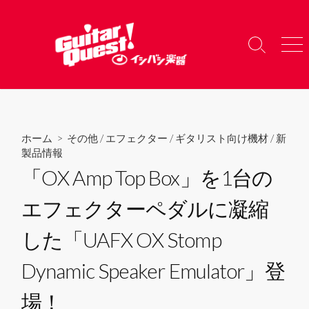
コ
ン
テ
検
メ
ン
索
ニ
ツ
切
ュ
り
ー
へ
替
ス
え
キ
ホーム
>
その他
/
エフェクター
/
ギタリスト向け機材
/
新
ッ
製品情報
プ
「OX Amp Top Box」を1台の
エフェクターペダルに凝縮
した「UAFX OX Stomp
Dynamic Speaker Emulator」登
場！