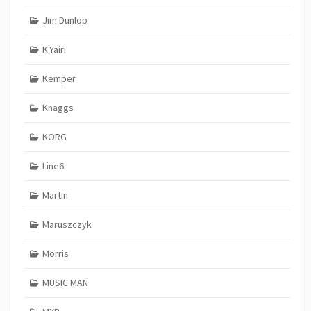
Jim Dunlop
K.Yairi
Kemper
Knaggs
KORG
Line6
Martin
Maruszczyk
Morris
MUSIC MAN