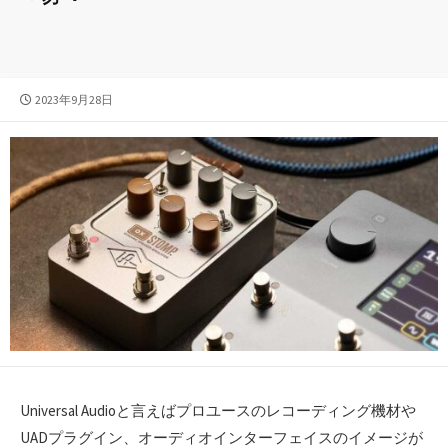
公
2023年9月28日
開
日
Universal Audioと言えばプロユースのレコーディング機材や
UADプラグイン、オーディオインターフェイスのイメージが