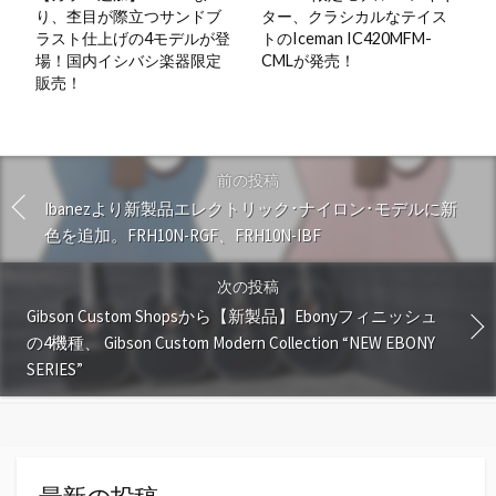
り、杢目が際立つサンドブ
ター、クラシカルなテイス
ラスト仕上げの4モデルが登
トのIceman IC420MFM-
場！国内イシバシ楽器限定
CMLが発売！
販売！
前の投稿
Ibanezより新製品エレクトリック･ナイロン･モデルに新
色を追加。FRH10N-RGF、FRH10N-IBF
次の投稿
Gibson Custom Shopsから【新製品】Ebonyフィニッシュ
の4機種、 Gibson Custom Modern Collection “NEW EBONY
SERIES”