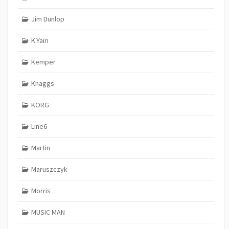
Jim Dunlop
K.Yairi
Kemper
Knaggs
KORG
Line6
Martin
Maruszczyk
Morris
MUSIC MAN