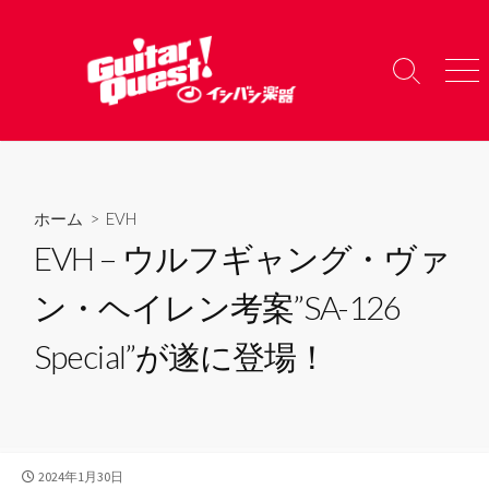
コ
ン
テ
検
メ
ン
索
ニ
ツ
切
ュ
り
ー
へ
替
ス
え
キ
ホーム
>
EVH
ッ
EVH – ウルフギャング・ヴァ
プ
ン・ヘイレン考案”SA-126
Special”が遂に登場！
公
2024年1月30日