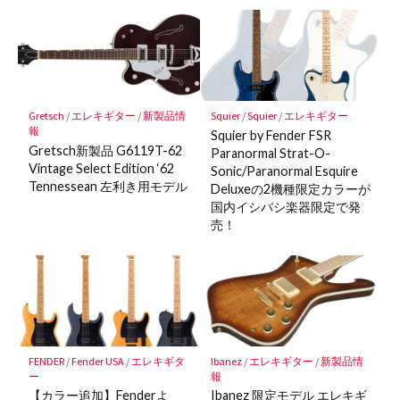
Gretsch
/
エレキギター
/
新製品情
Squier
/
Squier
/
エレキギター
報
Squier by Fender FSR
Gretsch新製品 G6119T-62
Paranormal Strat-O-
Vintage Select Edition ‘62
Sonic/Paranormal Esquire
Tennessean 左利き用モデル
Deluxeの2機種限定カラーが
国内イシバシ楽器限定で発
売！
FENDER
/
Fender USA
/
エレキギタ
Ibanez
/
エレキギター
/
新製品情
ー
報
【カラー追加】Fenderよ
Ibanez 限定モデル エレキギ