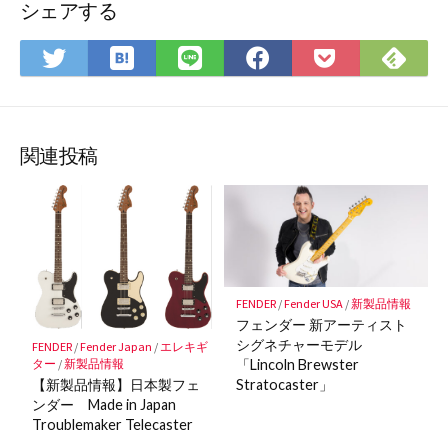
シェアする
は
Fee
Twitter
LINE
Facebook
Pocket
て
で
で
で
で
に
な
購
シ
シ
シ
保
ブ
読
ェ
ェ
ェ
存
ッ
ア
ア
ア
関連投稿
ク
マ
ー
ク
に
保
FENDER
/
Fender USA
/
新製品情報
存
フェンダー 新アーティスト
シグネチャーモデル
FENDER
/
Fender Japan
/
エレキギ
ター
/
新製品情報
「Lincoln Brewster
【新製品情報】日本製フェ
Stratocaster」
ンダー Made in Japan
Troublemaker Telecaster