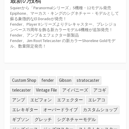
最新の投稿
Squierから「Paranormalシリーズ」5機種・12モデル発売
Epiphone、マーカス・キングのシグネチャー・モデルとして
蘇る象徴的なEl Doradoが発売！
Fender、Player IIシリーズよりテレキャスター、プレシジョ
ンベース75周年を飾る新カラーモデル8機種が追加発売！
Fender、アンプ＆エフェクター新製品
Fender、Jim Root Telecaster の新カラーShoreline Goldモデ
ル、数量限定発売！
Custom Shop
fender
Gibson
stratocaster
telecaster
Vintage File
アイバニーズ
アコギ
アンプ
エピフォン
エフェクター
エレアコ
エレキギター
オーバードライブ
カスタムショップ
ギブソン
グレッチ
シグネチャーモデル