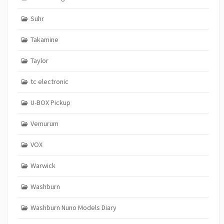
Suhr
Takamine
Taylor
tc electronic
U-BOX Pickup
Vemurum
VOX
Warwick
Washburn
Washburn Nuno Models Diary