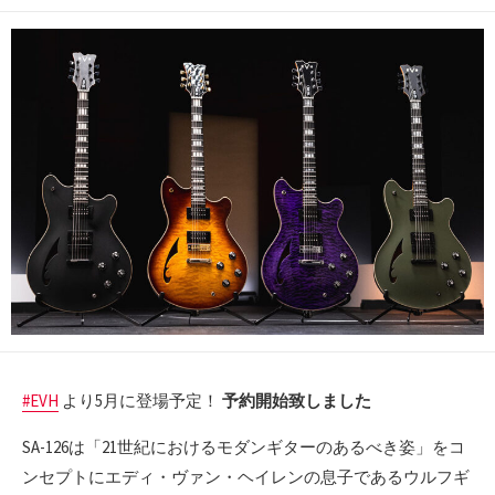
開
日
#EVH
より5月に登場予定！
予約開始致しました
SA-126は「21世紀におけるモダンギターのあるべき姿」をコ
ンセプトにエディ・ヴァン・ヘイレンの息子であるウルフギ