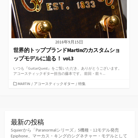
2016年9月15日
世界的トップブランドMartinのカスタムショ
ップモデルに迫る！ vol.3
いつも『GuitarQuest』をご覧いただき、ありがとうございます。
アコースティックギター担当の藤本です。 前回・前々...
カ
MARTIN
/
アコースティックギター
/
特集
テ
ゴ
リ
ー
最新の投稿
Squierから「Paranormalシリーズ」5機種・12モデル発売
Epiphone、マーカス・キングのシグネチャー・モデルとして