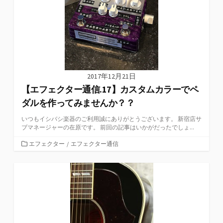
2017年12月21日
【エフェクター通信.17】カスタムカラーでペ
ダルを作ってみませんか？？
いつもイシバシ楽器のご利用誠にありがとうございます。 新宿店サ
ブマネージャーの在原です。 前回の記事はいかがだったでしょ...
カ
エフェクター
/
エフェクター通信
テ
ゴ
リ
ー