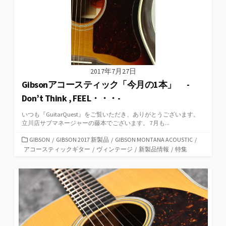
2017年7月27日
Gibsonアコースティック「今月の1本」 -
Don’t Think , FEEL・・・-
いつも『GuitarQuest』をご覧いただき、ありがとうございます。
立川店サブマネージャーの藤本でございます。 7月も...
カ
GIBSON
/
GIBSON 2017 新製品
/
GIBSON MONTANA ACOUSTIC
/
テ
アコースティックギター
/
ヴィンテージ
/
新製品情報
/
特集
ゴ
リ
ー