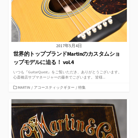
2017年5月4日
世界的トップブランドMartinのカスタムショ
ップモデルに迫る！ vol.4
いつも『GuitarQuest』をご覧いただき、ありがとうございます。
心斎橋店サブマネージャーの藤本でございます。 皆様...
カ
MARTIN
/
アコースティックギター
/
特集
テ
ゴ
リ
ー