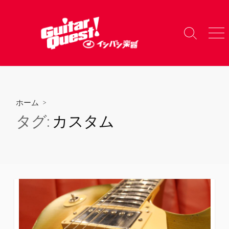
コ
ン
テ
検
メ
ン
索
ニ
ツ
切
ュ
り
ー
へ
替
ス
え
キ
ホーム
>
ッ
タグ:
カスタム
プ