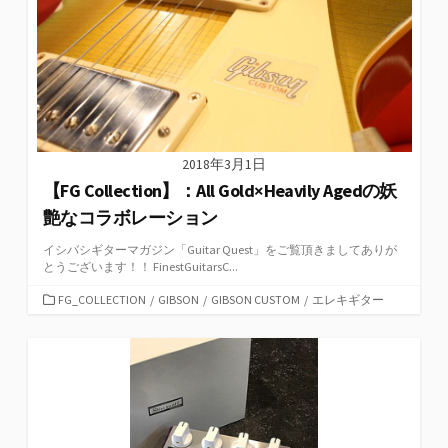
2018年3月1日
【FG Collection】：All Gold×Heavily Agedの妖
艶なコラボレーション
イシバシギターマガジン「Guitar Quest」をご覧頂きましてありが
とうございます！！ FinestGuitarsC...
カ
FG_COLLECTION
/
GIBSON
/
GIBSON CUSTOM
/
エレキギター
テ
ゴ
リ
ー