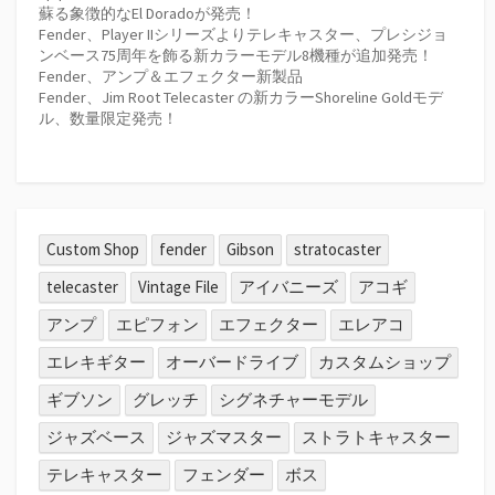
蘇る象徴的なEl Doradoが発売！
Fender、Player IIシリーズよりテレキャスター、プレシジョ
ンベース75周年を飾る新カラーモデル8機種が追加発売！
Fender、アンプ＆エフェクター新製品
Fender、Jim Root Telecaster の新カラーShoreline Goldモデ
ル、数量限定発売！
Custom Shop
fender
Gibson
stratocaster
telecaster
Vintage File
アイバニーズ
アコギ
アンプ
エピフォン
エフェクター
エレアコ
エレキギター
オーバードライブ
カスタムショップ
ギブソン
グレッチ
シグネチャーモデル
ジャズベース
ジャズマスター
ストラトキャスター
テレキャスター
フェンダー
ボス