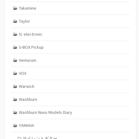
Takamine
Taylor
tc electronic
U-BOX Pickup
Vemurum
VOX
Warwick
Washburn
Washburn Nuno Models Diary
YAMAHA
サイレントギター