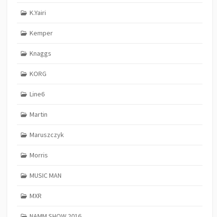
K.Yairi
Kemper
Knaggs
KORG
Line6
Martin
Maruszczyk
Morris
MUSIC MAN
MXR
NAMM SHOW 2016