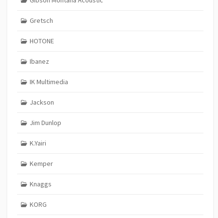
Gretsch
HOTONE
Ibanez
IK Multimedia
Jackson
Jim Dunlop
K.Yairi
Kemper
Knaggs
KORG