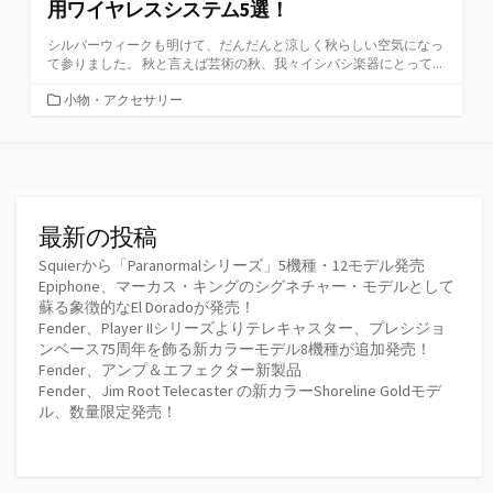
用ワイヤレスシステム5選！
シルバーウィークも明けて、だんだんと涼しく秋らしい空気になっ
て参りました。 秋と言えば芸術の秋、我々イシバシ楽器にとって...
カ
小物・アクセサリー
テ
ゴ
リ
ー
最新の投稿
Squierから「Paranormalシリーズ」5機種・12モデル発売
Epiphone、マーカス・キングのシグネチャー・モデルとして
蘇る象徴的なEl Doradoが発売！
Fender、Player IIシリーズよりテレキャスター、プレシジョ
ンベース75周年を飾る新カラーモデル8機種が追加発売！
Fender、アンプ＆エフェクター新製品
Fender、Jim Root Telecaster の新カラーShoreline Goldモデ
ル、数量限定発売！