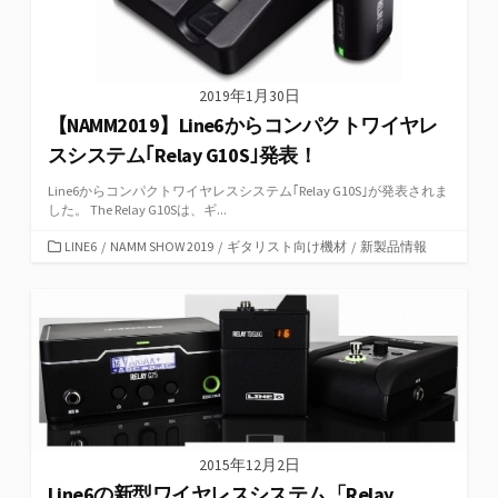
2019年1月30日
【NAMM2019】Line6からコンパクトワイヤレ
スシステム｢Relay G10S｣発表！
Line6からコンパクトワイヤレスシステム｢Relay G10S｣が発表されま
した。 The Relay G10Sは、ギ...
カ
LINE6
/
NAMM SHOW 2019
/
ギタリスト向け機材
/
新製品情報
テ
ゴ
リ
ー
2015年12月2日
Line6の新型ワイヤレスシステム「Relay