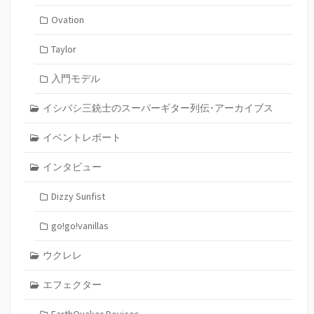
Ovation
Taylor
入門モデル
イシバシ三銃士のスーパーギター列伝･アーカイブス
イベントレポート
インタビュー
Dizzy Sunfist
go!go!vanillas
ウクレレ
エフェクター
EarthQuaker Devices