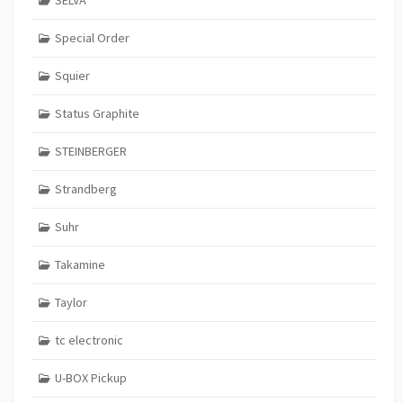
Special Order
Squier
Status Graphite
STEINBERGER
Strandberg
Suhr
Takamine
Taylor
tc electronic
U-BOX Pickup