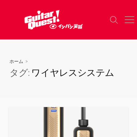
コ
ン
テ
検
メ
ン
索
ニ
ツ
切
ュ
り
ー
へ
替
ス
え
キ
ホーム
>
ッ
タグ:
ワイヤレスシステム
プ