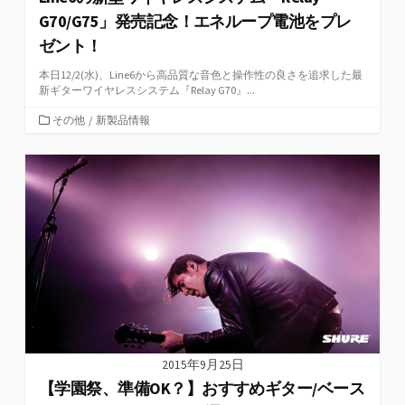
G70/G75」発売記念！エネループ電池をプレ
ゼント！
本日12/2(水)、Line6から高品質な音色と操作性の良さを追求した最
新ギターワイヤレスシステム『Relay G70』...
カ
その他
/
新製品情報
テ
ゴ
リ
ー
2015年9月25日
【学園祭、準備OK？】おすすめギター/ベース