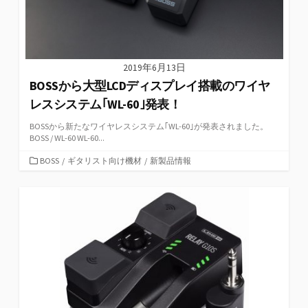
2019年6月13日
BOSSから大型LCDディスプレイ搭載のワイヤ
レスシステム｢WL-60｣発表！
BOSSから新たなワイヤレスシステム｢WL-60｣が発表されました。
BOSS / WL-60 WL-60...
カ
BOSS
/
ギタリスト向け機材
/
新製品情報
テ
ゴ
リ
ー