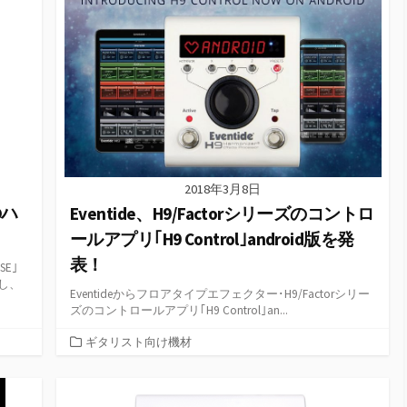
2018年3月8日
のハ
Eventide、H9/Factorシリーズのコントロ
ールアプリ｢H9 Control｣android版を発
表！
E｣
し、
Eventideからフロアタイプエフェクター･H9/Factorシリー
ズのコントロールアプリ｢H9 Control｣an...
カ
ギタリスト向け機材
テ
ゴ
リ