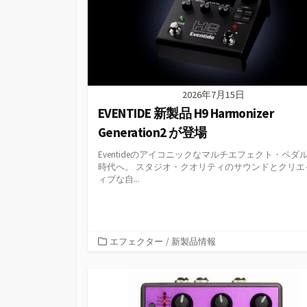
2026年7月15日
EVENTIDE 新製品 H9 Harmonizer
Generation2 が登場
Eventideのアイコニックなマルチエフェクト・ペダ
時代へ。 スタジオ・クオリティのサウンドとクリエ
ィブな自...
カ
エフェクター
/
新製品情報
テ
ゴ
リ
ー