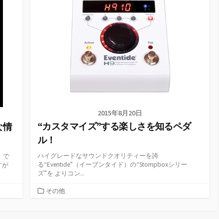
ー
2015年8月20日
“カスタマイズ”する楽しさを知るペダ
な情
ル！
ハイグレードなサウンドクオリティーを誇
！で
る“Eventide”（イーブンタイド）の“Stompboxシリー
すが
ズ”を よりコン...
カ
その他
テ
ゴ