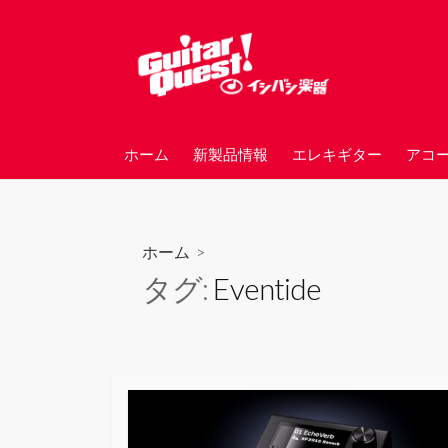
コ
ン
テ
ン
ツ
へ
ホーム
新製品情報
エレキギター
アコ
ス
キ
ッ
プ
ホーム
>
タグ:
Eventide