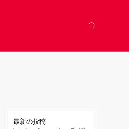
検
索
切
り
替
え
最新の投稿