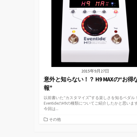
ー
2015年9月27日
意外と知らない！？ H9 MAXの“お得
報”
以前書いた“カスタマイズ”する楽しさを知るペダル
EventideのH9の種類についてご紹介したかと思いま
今回は...
カ
その他
テ
ゴ