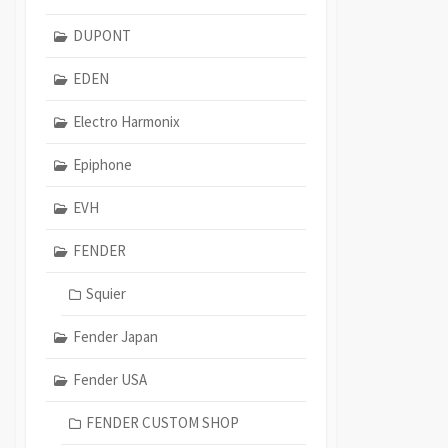
DUPONT
EDEN
Electro Harmonix
Epiphone
EVH
FENDER
Squier
Fender Japan
Fender USA
FENDER CUSTOM SHOP