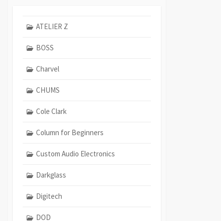
ATELIER Z
BOSS
Charvel
CHUMS
Cole Clark
Column for Beginners
Custom Audio Electronics
Darkglass
Digitech
DOD