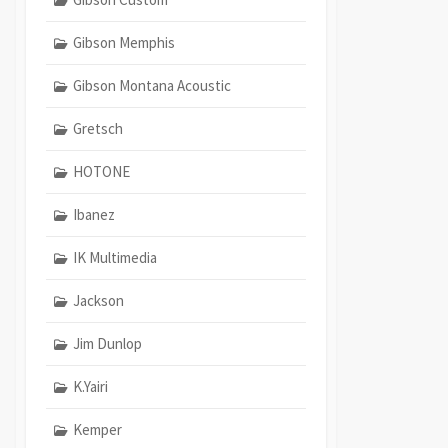
Gibson Memphis
Gibson Montana Acoustic
Gretsch
HOTONE
Ibanez
IK Multimedia
Jackson
Jim Dunlop
K.Yairi
Kemper