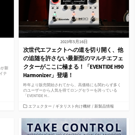
2023年5月16日
次世代エフェクトへの道を切り開く、他
の追随を許さない最新型のマルチエフェ
クターがここに極まる！「EVENTIDE H90
ルが新
イテ
Harmonizer」登場！
昨年より販売開始されてから、高価格にも関わらず多く
のユーザーから人気を得てロングセラーを誇っている
「EVENTIDE H...
カ
エフェクター
/
ギタリスト向け機材
/
新製品情報
テ
ゴ
リ
ー