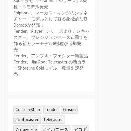
Squierから「Paranormalシリーズ」5機
種・12モデル発売
Epiphone、マーカス・キングのシグネ
チャー・モデルとして蘇る象徴的なEl
Doradoが発売！
Fender、Player IIシリーズよりテレキャ
スター、プレシジョンベース75周年を
飾る新カラーモデル8機種が追加発
売！
Fender、アンプ＆エフェクター新製品
Fender、Jim Root Telecaster の新カラ
ーShoreline Goldモデル、数量限定発
売！
Custom Shop
fender
Gibson
stratocaster
telecaster
Vintage File
アイバニーズ
アコギ