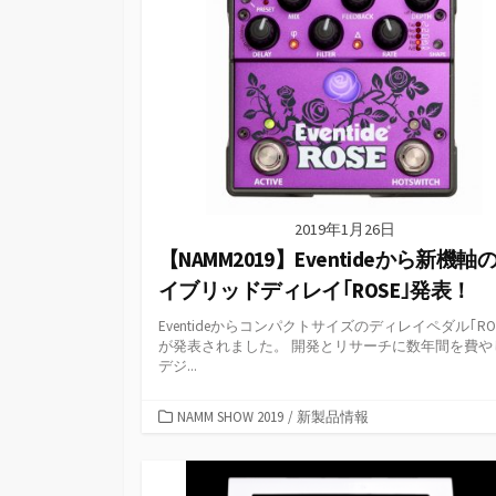
2019年1月26日
【NAMM2019】Eventideから新機軸
イブリッドディレイ｢ROSE｣発表！
Eventideからコンパクトサイズのディレイペダル｢ROS
が発表されました。 開発とリサーチに数年間を費や
デジ...
カ
NAMM SHOW 2019
/
新製品情報
テ
ゴ
リ