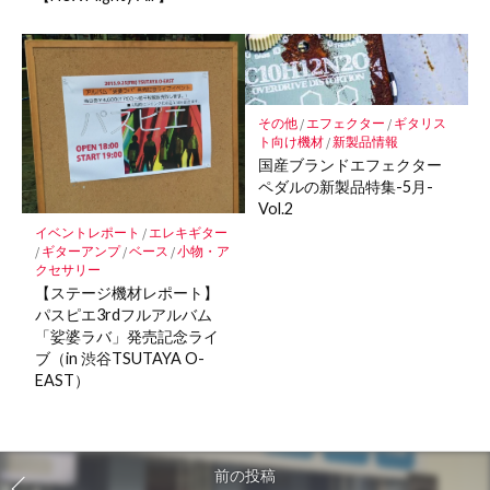
その他
/
エフェクター
/
ギタリス
ト向け機材
/
新製品情報
国産ブランドエフェクター
ペダルの新製品特集-5月-
Vol.2
イベントレポート
/
エレキギター
/
ギターアンプ
/
ベース
/
小物・ア
クセサリー
【ステージ機材レポート】
パスピエ3rdフルアルバム
「娑婆ラバ」発売記念ライ
ブ（in 渋谷TSUTAYA O-
EAST）
前の投稿