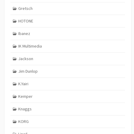
Gretsch
HOTONE
Ibanez
IK Multimedia
Jackson
Jim Dunlop
K.Yairi
Kemper
Knaggs
KORG
Line6