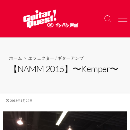
コ
ン
テ
検
メ
ン
索
ニ
ツ
切
ュ
り
ー
へ
替
ス
え
キ
ホーム
>
エフェクター
/
ギターアンプ
ッ
【NAMM 2015】〜Kemper〜
プ
公
2015年1月29日
開
日