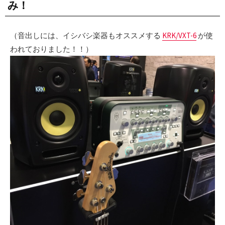
み！
（音出しには、イシバシ楽器もオススメする
KRK/VXT-6
が使
われておりました！！）