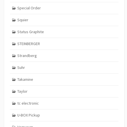
Special Order
Squier
Status Graphite
STEINBERGER
Strandberg
Suhr
Takamine
Taylor
tc electronic
U-BOX Pickup
Vemurum