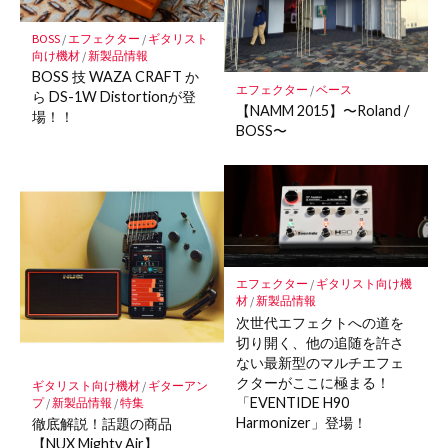
に
保
BOSS
/
エフェクター
/
ギタリスト
存
向け機材
/
新製品情報
BOSS 技 WAZA CRAFT か
エフェクター
/
ベース
ら DS-1W Distortionが登
【NAMM 2015】〜Roland /
場！！
BOSS〜
エフェクター
/
ギタリスト向け機
材
/
新製品情報
次世代エフェクトへの道を
切り開く、他の追随を許さ
ない最新型のマルチエフェ
クターがここに極まる！
ギタリスト向け機材
/
ギターアン
「EVENTIDE H90
プ
/
新製品情報
/
特集
Harmonizer」登場！
徹底解説！話題の商品
【NUX Mighty Air】