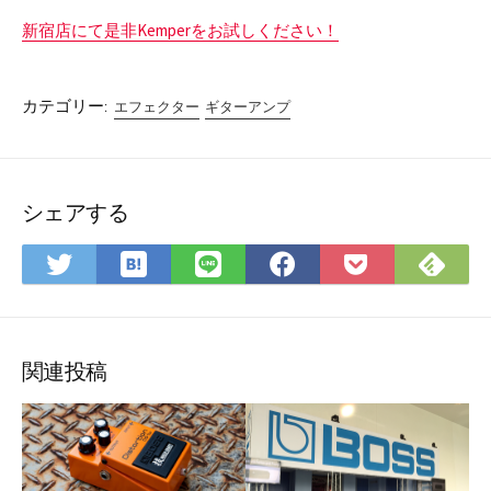
新宿店にて是非Kemperをお試しください！
カテゴリー:
エフェクター
ギターアンプ
シェアする
は
Fee
Twitter
LINE
Facebook
Pocket
て
で
で
で
で
に
な
購
シ
シ
シ
保
ブ
読
ェ
ェ
ェ
存
ッ
ア
ア
ア
関連投稿
ク
マ
ー
ク