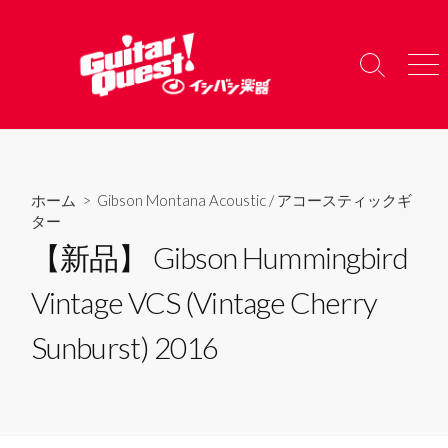
コ
ン
テ
検
メ
ン
索
ニ
ツ
切
ュ
り
ー
へ
替
ス
え
キ
ホーム
>
Gibson Montana Acoustic
/
アコースティックギ
ッ
ター
プ
【新品】 Gibson Hummingbird
Vintage VCS (Vintage Cherry
Sunburst) 2016