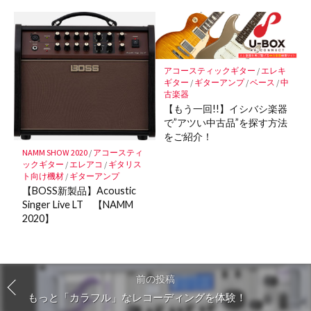
アコースティックギター
/
エレキ
ギター
/
ギターアンプ
/
ベース
/
中
古楽器
【もう一回!!】イシバシ楽器
で”アツい中古品”を探す方法
をご紹介！
NAMM SHOW 2020
/
アコースティ
ックギター
/
エレアコ
/
ギタリス
ト向け機材
/
ギターアンプ
【BOSS新製品】Acoustic
Singer Live LT 【NAMM
2020】
前の投稿
もっと「カラフル」なレコーディングを体験！