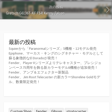
次の投稿
Gretsch G6136T-KF FSR Kenny Falcon
最新の投稿
Squierから「Paranormalシリーズ」5機種・12モデル発売
Epiphone、マーカス・キングのシグネチャー・モデルとして
蘇る象徴的なEl Doradoが発売！
Fender、Player IIシリーズよりテレキャスター、プレシジョ
ンベース75周年を飾る新カラーモデル8機種が追加発売！
Fender、アンプ＆エフェクター新製品
Fender、Jim Root Telecaster の新カラーShoreline Goldモデ
ル、数量限定発売！
Custom Shop
fender
Gibson
stratocaster