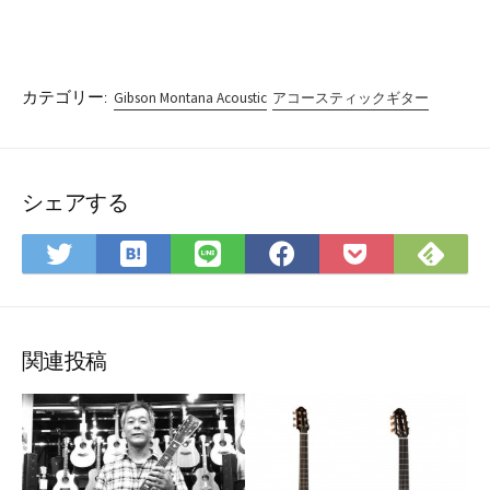
カテゴリー:
Gibson Montana Acoustic
アコースティックギター
シェアする
は
Fee
Twitter
LINE
Facebook
Pocket
て
で
で
で
で
に
な
購
シ
シ
シ
保
ブ
読
ェ
ェ
ェ
存
ッ
ア
ア
ア
関連投稿
ク
マ
ー
ク
に