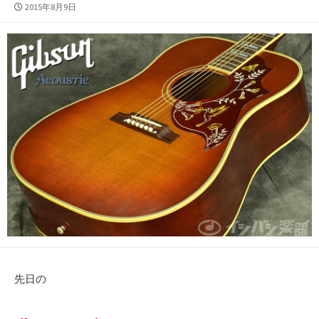
公
2015年8月9日
開
日
先日の