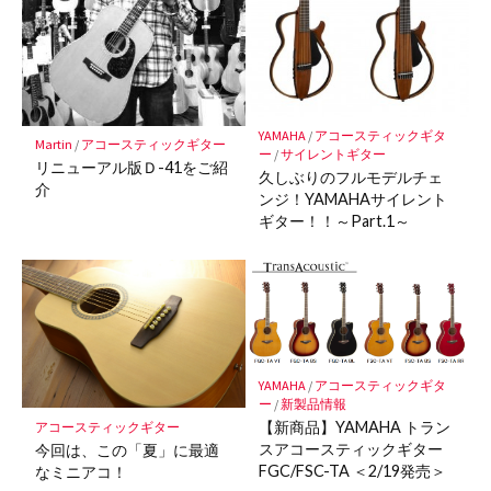
保
存
YAMAHA
/
アコースティックギタ
Martin
/
アコースティックギター
ー
/
サイレントギター
リニューアル版Ｄ-41をご紹
久しぶりのフルモデルチェ
介
ンジ！YAMAHAサイレント
ギター！！～Part.1～
YAMAHA
/
アコースティックギタ
ー
/
新製品情報
【新商品】YAMAHA トラン
アコースティックギター
スアコースティックギター
今回は、この「夏」に最適
FGC/FSC-TA ＜2/19発売＞
なミニアコ！