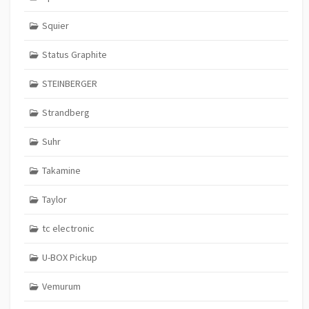
Squier
Status Graphite
STEINBERGER
Strandberg
Suhr
Takamine
Taylor
tc electronic
U-BOX Pickup
Vemurum