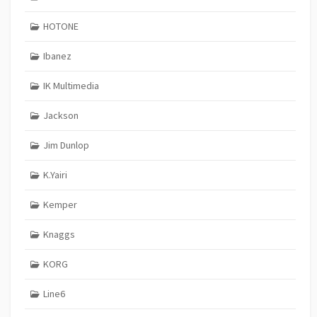
HOTONE
Ibanez
IK Multimedia
Jackson
Jim Dunlop
K.Yairi
Kemper
Knaggs
KORG
Line6