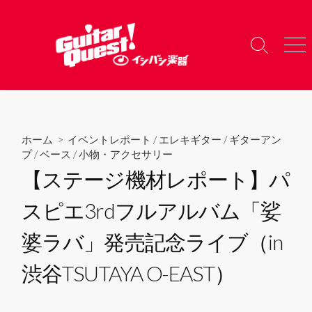
コ
ン
テ
検
メ
ン
索
ニ
ツ
切
ュ
り
ー
へ
替
ス
え
キ
ホーム
>
イベントレポート
/
エレキギター
/
ギターアン
ッ
プ
/
ベース
/
小物・アクセサリー
プ
【ステージ機材レポート】パ
スピエ3rdフルアルバム「娑
婆ラバ」発売記念ライブ（in
渋谷TSUTAYA O-EAST）