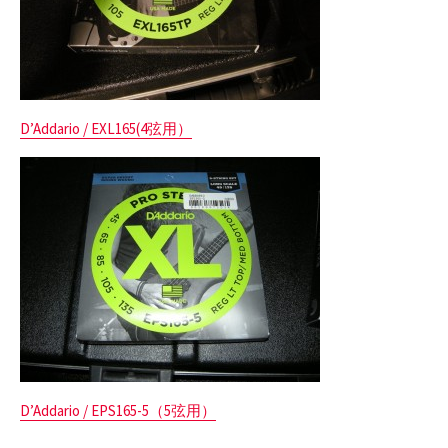
D’Addario / EXL165(4弦用）
D’Addario / EPS165-5（5弦用）