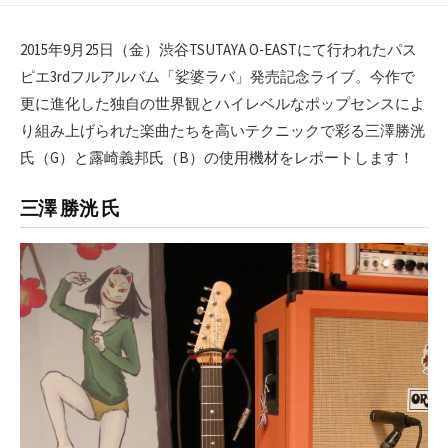
2015年9月25日（金）渋谷TSUTAYA O-EASTにて行われたパス
ピエ3rdフルアルバム「娑婆ラバ」発売記念ライブ。今作で
更に進化した独自の世界観とハイレベルなポップセンスによ
り組み上げられた楽曲たちを高いテクニックで彩る三澤勝洸
氏（G）と露崎義邦氏（B）の使用機材をレポートします！
三澤 勝洸 氏