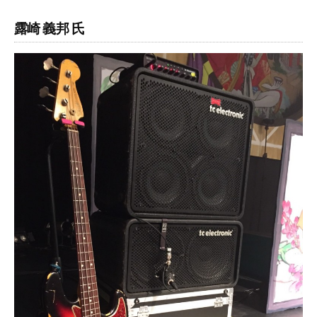
露崎 義邦 氏