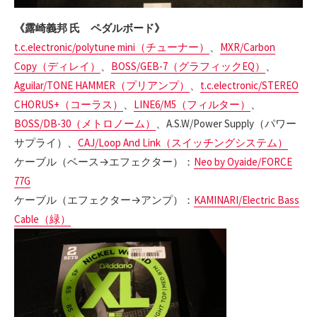
《露崎義邦 氏 ペダルボード》
t.c.electronic/polytune mini（チューナー）
、
MXR/Carbon
Copy（ディレイ）
、
BOSS/GEB-7（グラフィックEQ）
、
Aguilar/TONE HAMMER（プリアンプ）
、
t.c.electronic/STEREO
CHORUS+（コーラス）
、
LINE6/M5（フィルター）
、
BOSS/DB-30（メトロノーム）
、
A.S.W
/Power Supply（パワー
サプライ）、
CAJ/Loop And Link（スイッチングシステム）
ケーブル（ベース→エフェクター）：
Neo by Oyaide/FORCE
77G
ケーブル（エフェクター→アンプ）：
KAMINARI/Electric Bass
Cable（緑）