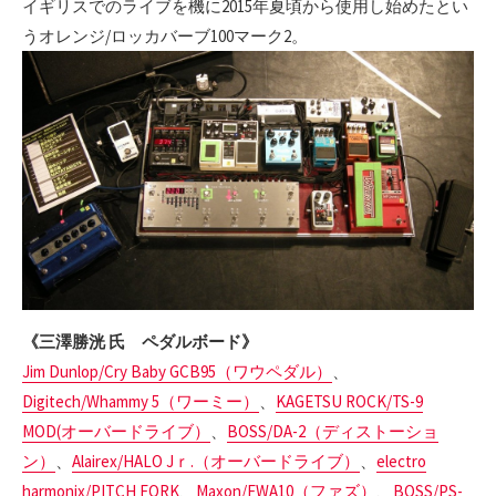
イギリスでのライブを機に2015年夏頃から使用し始めたとい
うオレンジ/ロッカバーブ100マーク2。
《三澤勝洸 氏 ペダルボード》
Jim Dunlop/Cry Baby GCB95（ワウペダル）
、
Digitech/Whammy 5（ワーミー）
、
KAGETSU ROCK/TS-9
MOD(オーバードライブ
）
、
BOSS/DA-2（ディストーショ
ン）
、
Alairex/HALO Jｒ.（オーバードライブ）
、
electro
harmonix/PITCH FORK
、
Maxon/FWA10（ファズ）
、
BOSS/PS-