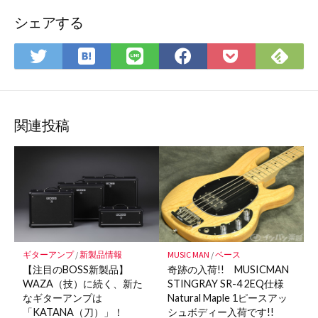
シェアする
は
Fee
Twitter
LINE
Facebook
Pocket
て
で
で
で
で
に
な
購
シ
シ
シ
保
ブ
読
ェ
ェ
ェ
存
ッ
ア
ア
ア
関連投稿
ク
マ
ー
ク
に
保
存
MUSIC MAN
/
ベース
ギターアンプ
/
新製品情報
奇跡の入荷!! MUSICMAN
【注目のBOSS新製品】
STINGRAY SR-4 2EQ仕様
WAZA（技）に続く、新た
Natural Maple 1ピースアッ
なギターアンプは
シュボディー入荷です!!
「KATANA（刀）」！