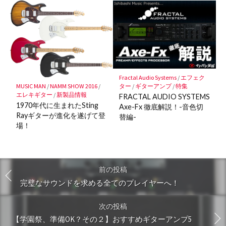
Fractal Audio Systems
/
エフェク
MUSIC MAN
/
NAMM SHOW 2016
/
ター
/
ギターアンプ
/
特集
エレキギター
/
新製品情報
FRACTAL AUDIO SYSTEMS
1970年代に生まれたSting
Axe-Fx 徹底解説！-音色切
Rayギターが進化を遂げて登
替編-
場！
前の投稿
完璧なサウンドを求める全てのプレイヤーへ！
次の投稿
【学園祭、準備OK？その２】おすすめギターアンプ5