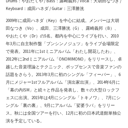
Drums：やおたくや / Bass：露崎義邦 / Vocal：大胡田なつき /
Keyboard：成田ハネダ / Guitar：三澤勝洸
2009年に成田ハネダ（Key）を中心に結成。メンバーは大胡
田なつき（Vo）、成田、三澤勝洸（G）、露崎義邦（B）、
やおたくや（Dr）の5名。都内を中心にライブを行い、2010
年3月に自主制作盤「ブンシンノジュツ」をライブ会場限定
で発表。2011年に1stミニアルバム「わたし開花したわ」、
2012年に2ndミニアルバム「ONOMIMONO」をリリースし、卓
越した音楽理論とテクニック、ポップセンスで音楽ファンの
話題をさらう。2013年3月に初のシングル「フィーバー」、6
月にメジャー1stフルアルバム「演出家出演」、2014年6月に
「幕の内ISM」と続々と作品を発表し、数々の大型ロックフ
ェスに出演。2015年は4月にシングル「トキノワ」、7月にシ
ングル「裏の裏」、9月にアルバム「娑婆ラバ」をリリー
ス。秋には全国ツアーを行い、12月に初の日本武道館単独公
演を予定している。