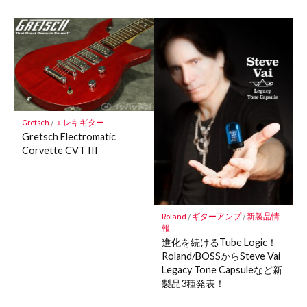
Gretsch
/
エレキギター
Gretsch Electromatic
Corvette CVT III
Roland
/
ギターアンプ
/
新製品情
報
進化を続けるTube Logic！
Roland/BOSSからSteve Vai
Legacy Tone Capsuleなど新
製品3種発表！