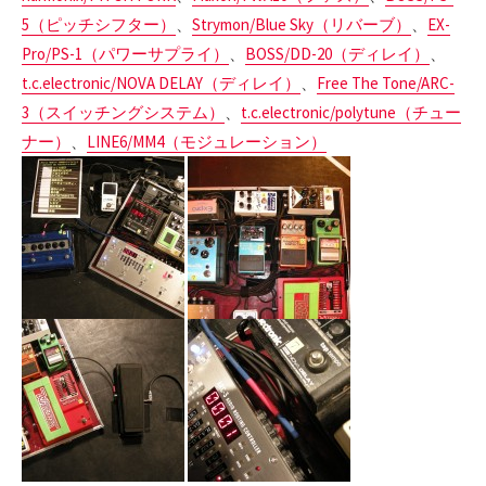
5（ピッチシフター）
、
Strymon/Blue Sky（リバーブ）
、
EX-
Pro/PS-1（パワーサプライ）
、
BOSS/DD-20（ディレイ）
、
t.c.electronic/NOVA DELAY（ディレイ）
、
Free The Tone/ARC-
3（スイッチングシステム）
、
t.c.electronic/polytune（チュー
ナー）
、
LINE6/MM4（モジュレーション）