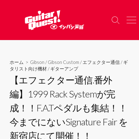
コ
ン
テ
検
メ
ン
索
ニ
ツ
切
ュ
り
ー
へ
替
ス
え
キ
ホーム
>
Gibson
/
Gibson Custom
/
エフェクター通信
/
ギ
ッ
タリスト向け機材
/
ギターアンプ
プ
【エフェクター通信.番外
編】1999 Rack Systemが完
成！！F.A.Tペダルも集結！！
今までにないSignature Fair を
新宿店にて開催！！