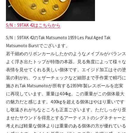
S/N：59TAK 42はこちらから
S/N：59TAK 42のTak Matsumoto 1959 Les Paul Aged Tak
Matsumoto Burstでございます。
若干細めのリボンカールしたかのようなメイプルがバランス
よく浮き出たトップが特徴の本器。見る角度によって様々な
表情を見せてくれる美しい個体です。エイジド加工はその塗
装の剥がれ、ウェザーチェックなど細部まで手作業で精巧に
施されTak Matsumotoが所有する1959年製レスポールを忠実
に再現しています。重量は4.04kg。この重量がこの個体最大
の魅力だと感じます。4.00kgを超える個体はやはり重いです
し敬遠されがちなところも正直ございます。ただしっかり歪
ませたサウンドを得意とするアーティストのシグネチャーと
考えれば軽量な個体よりは重量のある個体の方が優れている