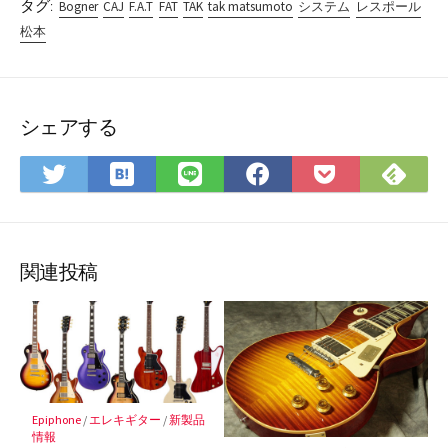
タグ:
Bogner
CAJ
F.A.T
FAT
TAK
tak matsumoto
システム
レスポール
松本
シェアする
は
Fee
Twitter
LINE
Facebook
Pocket
て
で
で
で
で
に
な
購
シ
シ
シ
保
ブ
読
ェ
ェ
ェ
存
ッ
ア
ア
ア
関連投稿
ク
マ
ー
ク
に
保
Epiphone
/
エレキギター
/
新製品
存
情報