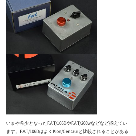
いまや希少となったF.A.T/106DやF.A.T/206wなどなど揃えてい
ます。F.A.T/106DはよくKlon/Centaurと比較されることがある