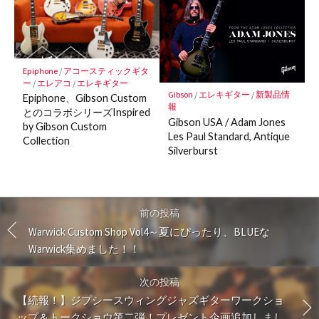
Epiphone
/
アコースティックギタ
ー
/
エレアコ
/
エレキギター
Gibson
/
エレキギター
/
新製品情
Epiphone、Gibson Custom
報
とのコラボシリーズInspired
Gibson USA / Adam Jones
by Gibson Custom
Les Paul Standard, Antique
Collection
Silverburst
前の投稿
Warwick Custom Shop Vol4～夏にぴったり、BLUEな
Warwick集めました！！
次の投稿
【続報！】ジプシースウィングジャズギターワークショ
ップ＆トークショウ第二弾！プレゼント企画追加しまし