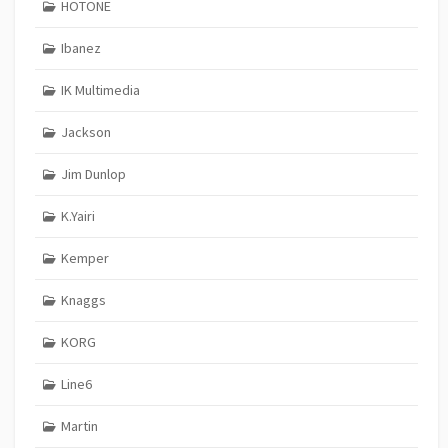
HOTONE
Ibanez
IK Multimedia
Jackson
Jim Dunlop
K.Yairi
Kemper
Knaggs
KORG
Line6
Martin