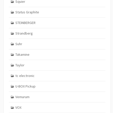
Squier
Status Graphite
STEINBERGER
Strandberg
Suhr
Takamine
Taylor
tc electronic
U-BOX Pickup
Vemurum
VOX