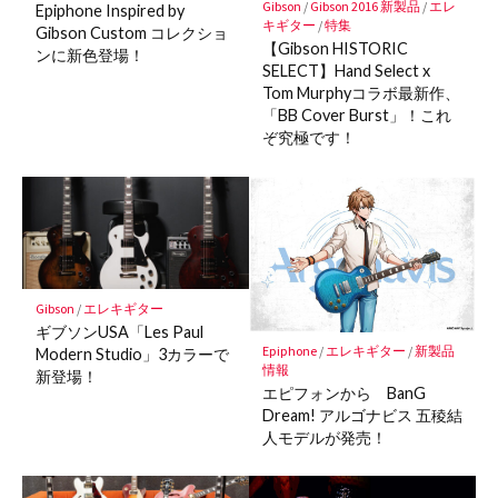
Gibson
/
Gibson 2016 新製品
/
エレ
Epiphone Inspired by
キギター
/
特集
Gibson Custom コレクショ
【Gibson HISTORIC
ンに新色登場！
SELECT】Hand Select x
Tom Murphyコラボ最新作、
「BB Cover Burst」！これ
ぞ究極です！
Gibson
/
エレキギター
ギブソンUSA「Les Paul
Epiphone
/
エレキギター
/
新製品
Modern Studio」3カラーで
情報
新登場！
エピフォンから BanG
Dream! アルゴナビス 五稜結
人モデルが発売！