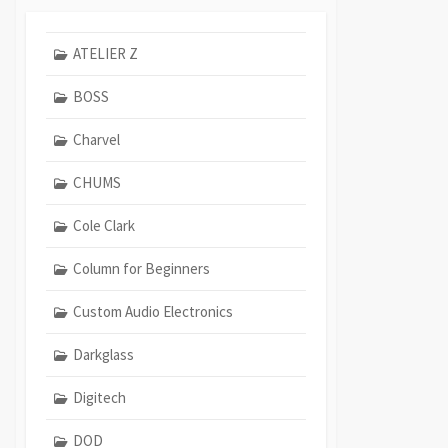
ATELIER Z
BOSS
Charvel
CHUMS
Cole Clark
Column for Beginners
Custom Audio Electronics
Darkglass
Digitech
DOD