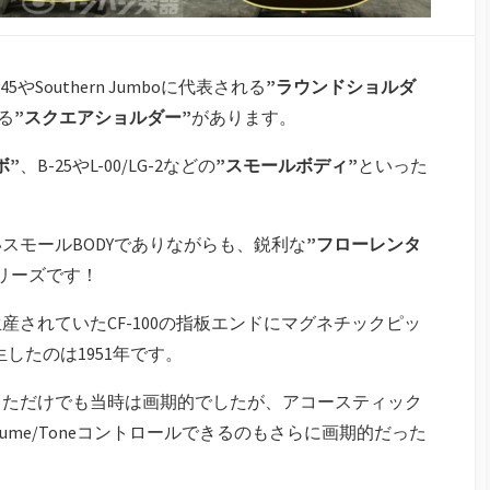
やSouthern Jumboに代表される
”ラウンドショルダ
れる
”スクエアショルダー”
があります。
ボ”
、B-25やL-00/LG-2などの
”スモールボディ”
といった
いスモールBODYでありながらも、鋭利な
”フローレンタ
シリーズです！
間生産されていたCF-100の指板エンドにマグネチックピッ
誕生したのは1951年です。
しただけでも当時は画期的でしたが、アコースティック
Volume/Toneコントロールできるのもさらに画期的だった