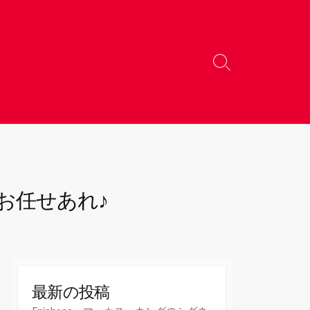
検
索
切
り
替
え
器にお任せあれ♪
最新の投稿