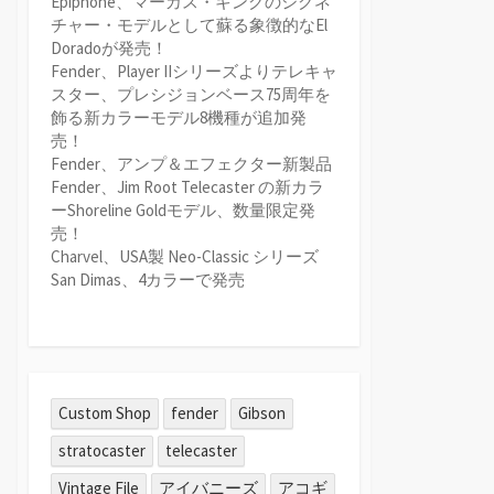
Epiphone、マーカス・キングのシグネ
チャー・モデルとして蘇る象徴的なEl
Doradoが発売！
Fender、Player IIシリーズよりテレキャ
スター、プレシジョンベース75周年を
飾る新カラーモデル8機種が追加発
売！
Fender、アンプ＆エフェクター新製品
Fender、Jim Root Telecaster の新カラ
ーShoreline Goldモデル、数量限定発
売！
Charvel、USA製 Neo-Classic シリーズ
San Dimas、4カラーで発売
Custom Shop
fender
Gibson
stratocaster
telecaster
Vintage File
アイバニーズ
アコギ