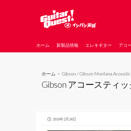
コ
ン
テ
ン
ツ
へ
ホーム
新製品情報
エレキギター
アコ
ス
キ
ッ
プ
ホーム
>
Gibson
/
Gibson Montana Acoustic
Gibson アコースティッ
公
2016年2月24日
開
日