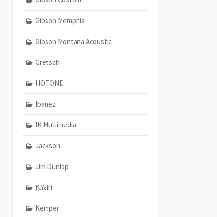
Gibson Memphis
Gibson Montana Acoustic
Gretsch
HOTONE
Ibanez
IK Multimedia
Jackson
Jim Dunlop
K.Yairi
Kemper