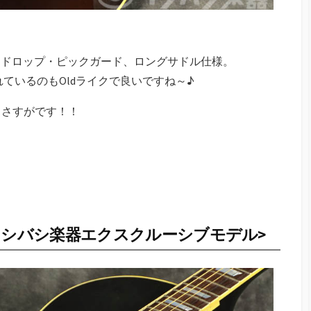
ィアドロップ・ピックガード、ロングサドル仕様。
れているのもOldライクで良いですね～♪
もさすがです！！
Ebony)<イシバシ楽器エクスクルーシブモデル>