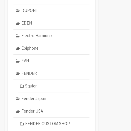
DUPONT
EDEN
Electro Harmonix
Epiphone
EVH
FENDER
Squier
Fender Japan
Fender USA
FENDER CUSTOM SHOP