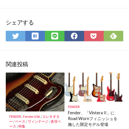
シェアする
は
Fee
Twitter
LINE
Facebook
Pocket
て
で
で
で
で
に
な
購
シ
シ
シ
保
ブ
読
ェ
ェ
ェ
存
ッ
ア
ア
ア
関連投稿
ク
マ
ー
ク
に
保
FENDER
存
Fender、「Vintera II」に
FENDER
/
Fender USA
/
エレキギタ
Road Wornフィニッシュを
ー
/
ベース
/
ヴィンテージ
/
多弦ベ
施した限定モデル登場
ース
/
特集