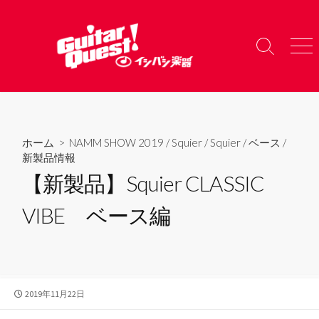
コ
ン
テ
検
メ
ン
索
ニ
ツ
切
ュ
り
ー
へ
替
ス
え
キ
ホーム
>
NAMM SHOW 2019
/
Squier
/
Squier
/
ベース
/
ッ
新製品情報
プ
【新製品】Squier CLASSIC
VIBE ベース編
公
2019年11月22日
開