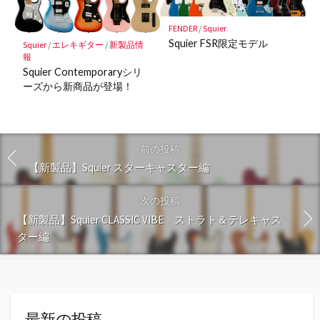
FENDER
/
Squier
Squier FSR限定モデル
Squier
/
エレキギター
/
新製品情
報
Squier Contemporaryシリ
ーズから新商品が登場！
前の投稿
【新製品】Squier スターキャスター編
次の投稿
【新製品】Squier CLASSIC VIBE ストラト＆テレキャス
ター編
最新の投稿