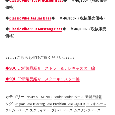
◆
Classic Vibe ‘70s Precision Bass
◆ ￥46,800-（税抜販売
価格）
◆
Classic Vibe Jaguar Bass
◆ ￥46,800-（税抜販売価格）
◆
Classic Vibe ‘60s Mustang Bass
◆ ￥46,800-（税抜販売
価格）
↓↓↓↓↓こちらもぜひご覧ください↓↓↓↓↓
◆SQUIER新製品紹介 ストラト＆テレキャスター編
◆SQUIER新製品紹介 スターキャスター編
カテゴリー:
NAMM SHOW 2019
Squier
Squier
ベース
新製品情報
タグ:
Jaguar Bass
Mustang Bass
Precision Bass
SQUIER
エレキベース
ジャガーベース
スクワイアー
プレべ
ベース
ムスタングベース