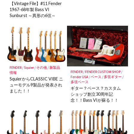
【Vintage File】#11 Fender
1967-68年製 Bass VI
Sunburst ～異形の6弦～
FENDER
/
Squier
/
その他
/
新製品
FENDER
/
FENDER CUSTOM SHOP
/
情報
Fender USA
/
ベース
/
多弦ギター
/
SquierからCLASSIC VIBE ニ
多弦ベース
ューモデル9製品が発表され
ギター？ベース？カスタム
ました！！
ショップ創立30周年記
念！！Bass VIが蘇る！！