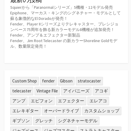
Squierから「Paranormalシリーズ」5機種・12モデル発売
Epiphone、マーカス・キングのシグネチャー・モデルとして
蘇る象徴的なEl Doradoが発売！
Fender、Player IIシリーズよりテレキャスター、プレシジョ
ンベース75周年を飾る新カラーモデル8機種が追加発売！
Fender、アンプ＆エフェクター新製品
Fender、Jim Root Telecaster の新カラーShoreline Goldモデ
ル、数量限定発売！
Custom Shop
fender
Gibson
stratocaster
telecaster
Vintage File
アイバニーズ
アコギ
アンプ
エピフォン
エフェクター
エレアコ
エレキギター
オーバードライブ
カスタムショップ
ギブソン
グレッチ
シグネチャーモデル
ジャズベース
ジャズマスター
ストラトキャスター