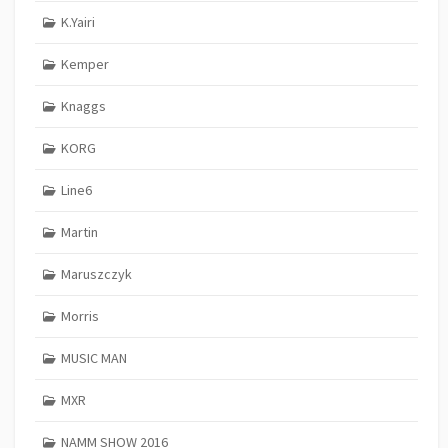
K.Yairi
Kemper
Knaggs
KORG
Line6
Martin
Maruszczyk
Morris
MUSIC MAN
MXR
NAMM SHOW 2016