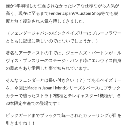
僅か2年弱程しか生産されなかったレアな仕様ながら人気が
高く、現在に至るまでFender JapanやCustom Shop等でも幾
度と無く復刻され人気を博してきました。
（フェンダージャパンのピンクペイズリーはブルーフラワー
とともに記憶に新しいのではないでしょうか。）
著名なアーティストの中では、ジェームズ・バートンがエル
ヴィス・プレスリーのステージ・バンド時にエルヴィス自身
の薦めもあり愛用した事で知られています。
そんなフェンダーとは長い付き合い（？）であるペイズリー
を、今回はMade in Japan Hybridシリーズをベースにブラック
カラーで纏ったストラト2機種とテレキャスター1機種が、各
30本限定生産での登場です！
ピックガードまでブラックで統一されたカラーリングが目を
引きますね！！