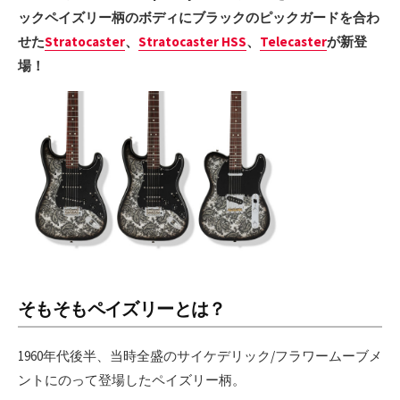
ックペイズリー柄のボディにブラックのピックガードを合わ
せた
Stratocaster
、
Stratocaster HSS
、
Telecaster
が新登
場！
そもそもペイズリーとは？
1960年代後半、当時全盛のサイケデリック/フラワームーブメ
ントにのって登場したペイズリー柄。