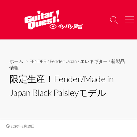
コ
ン
テ
検
メ
ン
索
ニ
ツ
切
ュ
り
ー
へ
替
ス
え
キ
ホーム
>
FENDER
/
Fender Japan
/
エレキギター
/
新製品
ッ
情報
プ
限定生産！Fender/Made in
Japan Black Paisleyモデル
公
2020年2月19日
開