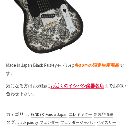
Made in Japan Black Paisleyモデルは
各30本の限定生産商品
で
す。
気になる方はお気軽に
お近くのイシバシ楽器各店
までお問い
合わせ下さい。
カテゴリー:
FENDER
Fender Japan
エレキギター
新製品情報
タグ:
black paisley
フェンダー
フェンダージャパン
ペイズリー