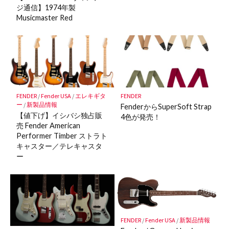
ジ通信】1974年製
Musicmaster Red
FENDER
/
Fender USA
/
エレキギタ
FENDER
ー
/
新製品情報
FenderからSuperSoft Strap
【値下げ】イシバシ独占販
4色が発売！
売 Fender American
Performer Timber ストラト
キャスター／テレキャスタ
ー
FENDER
/
Fender USA
/
新製品情報