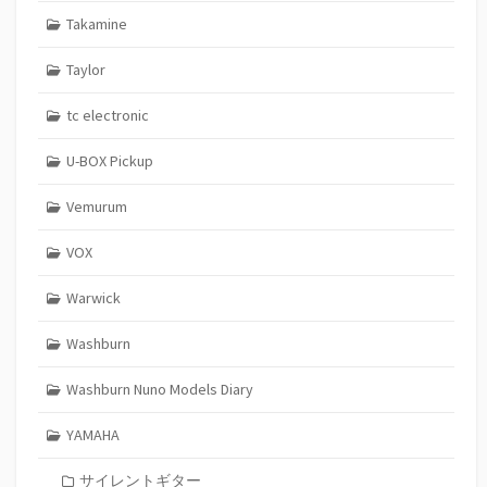
Takamine
Taylor
tc electronic
U-BOX Pickup
Vemurum
VOX
Warwick
Washburn
Washburn Nuno Models Diary
YAMAHA
サイレントギター