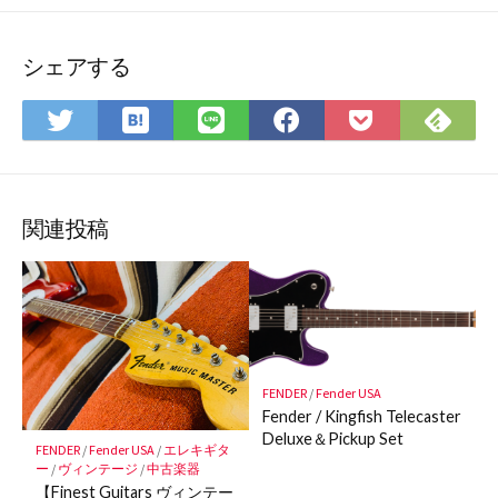
シェアする
は
Fee
Twitter
LINE
Facebook
Pocket
て
で
で
で
で
に
な
購
シ
シ
シ
保
ブ
読
ェ
ェ
ェ
存
ッ
ア
ア
ア
関連投稿
ク
マ
ー
ク
に
保
FENDER
/
Fender USA
存
Fender / Kingfish Telecaster
Deluxe＆Pickup Set
FENDER
/
Fender USA
/
エレキギタ
ー
/
ヴィンテージ
/
中古楽器
【Finest Guitars ヴィンテー