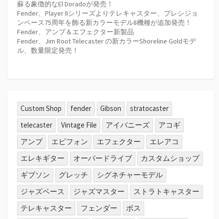
蘇る象徴的なEl Doradoが発売！
Fender、Player IIシリーズよりテレキャスター、プレシジョ
ンベース75周年を飾る新カラーモデル8機種が追加発売！
Fender、アンプ＆エフェクター新製品
Fender、Jim Root Telecaster の新カラーShoreline Goldモデ
ル、数量限定発売！
Custom Shop
fender
Gibson
stratocaster
telecaster
Vintage File
アイバニーズ
アコギ
アンプ
エピフォン
エフェクター
エレアコ
エレキギター
オーバードライブ
カスタムショップ
ギブソン
グレッチ
シグネチャーモデル
ジャズベース
ジャズマスター
ストラトキャスター
テレキャスター
フェンダー
ボス