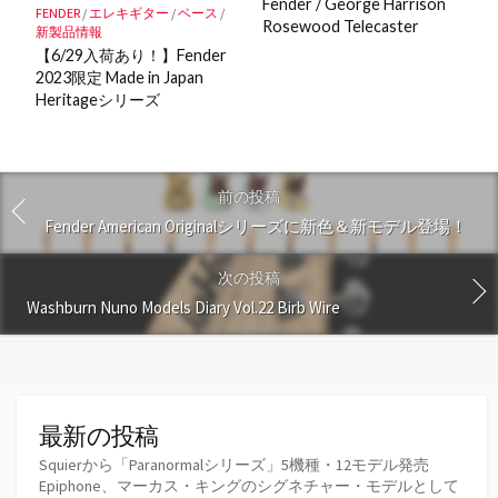
Fender / George Harrison
FENDER
/
エレキギター
/
ベース
/
Rosewood Telecaster
新製品情報
【6/29入荷あり！】Fender
2023限定 Made in Japan
Heritageシリーズ
前の投稿
Fender American Originalシリーズに新色＆新モデル登場！
次の投稿
Washburn Nuno Models Diary Vol.22 Birb Wire
最新の投稿
Squierから「Paranormalシリーズ」5機種・12モデル発売
Epiphone、マーカス・キングのシグネチャー・モデルとして