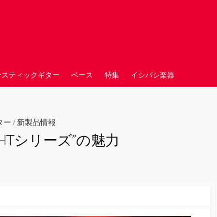
ースティックギター
ベース
特集
イシバシ楽器
ター
/
新製品情報
作 “HTシリーズ”の魅力