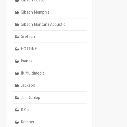
Gibson Memphis
Gibson Montana Acoustic
Gretsch
HOTONE
Ibanez
IK Multimedia
Jackson
Jim Dunlop
K.Yairi
Kemper