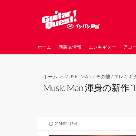
コ
ン
テ
ン
ツ
へ
ホーム
新製品情報
エレキギター
アコ
ス
キ
ッ
プ
ホーム
>
MUSIC MAN
/
その他
/
エレキギ
Music Man 渾身の新
公
2024年1月5日
開
日