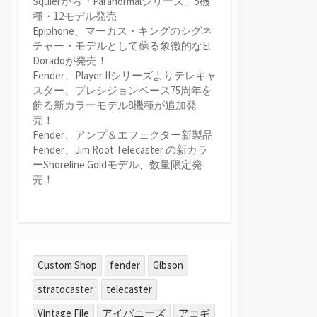
Squierから「Paranormalシリーズ」5機
種・12モデル発売
Epiphone、マーカス・キングのシグネ
チャー・モデルとして蘇る象徴的なEl
Doradoが発売！
Fender、Player IIシリーズよりテレキャ
スター、プレシジョンベース75周年を
飾る新カラーモデル8機種が追加発
売！
Fender、アンプ＆エフェクター新製品
Fender、Jim Root Telecaster の新カラ
ーShoreline Goldモデル、数量限定発
売！
Custom Shop
fender
Gibson
stratocaster
telecaster
Vintage File
アイバニーズ
アコギ