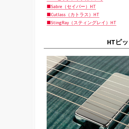
■Sabre（セイバー）HT
■Cutlass（カトラス）HT
■StingRay（スティングレイ）HT
HTピ