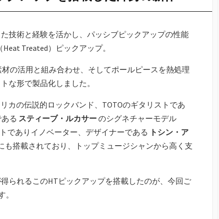
った技術と経験を活かし、パッシブピックアップの性能
at Treated）ピックアップ。
った異素材の活用と組み合わせ、そしてポールピースを熱処理
ストな形で製品化しました。
たアメリカの伝説的ロックバンド、TOTOのギタリストであ
である
スティーブ・ルカサー
のシグネチャーモデル
ストでありイノベーター、デザイナーである
トシン・ア
にも搭載されており、トップミュージシャンから高く支
得られるこのHTピックアップを搭載したのが、今回ご
す。