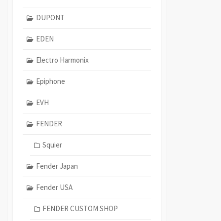
DUPONT
EDEN
Electro Harmonix
Epiphone
EVH
FENDER
Squier
Fender Japan
Fender USA
FENDER CUSTOM SHOP