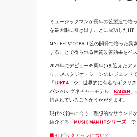
ミュージックマンが長年の弦製造で培
を最大限に引き出すことに成功したHT（He
M STEELやCOBALT弦の開発で培
することで得られる音質改善効果をベ
2023年にデビュー45周年(!)を迎え
り、LAスタジオ・シーンのレジェンド
「
LUKE4
」や、世界的に有名なギタリ
バシ
のシグネチャーモデル「
KAIZEN
」
持されていることがうかがえます。
現代の楽曲に合う、理想的なサウンドが
紹介する「
MUSIC MAN HTシリーズ
」で
■HTピックアップについて