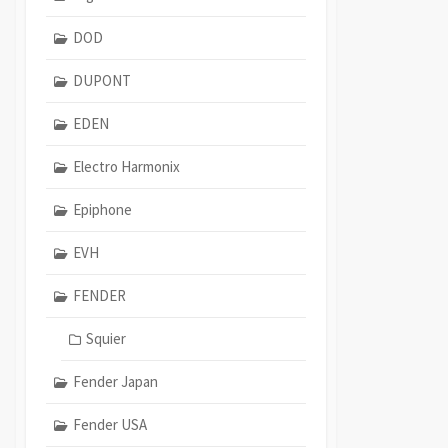
DOD
DUPONT
EDEN
Electro Harmonix
Epiphone
EVH
FENDER
Squier
Fender Japan
Fender USA