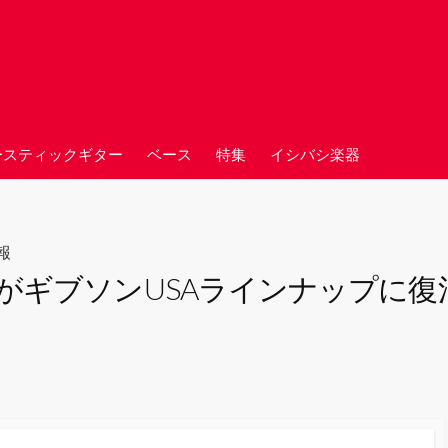
ースティックギター
ベース
特集
イシバシ楽器
報
ソンUSAラインナップに復活！「Les