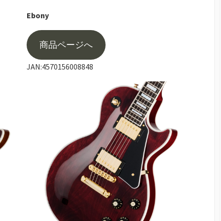
Ebony
商品ページへ
JAN:4570156008848