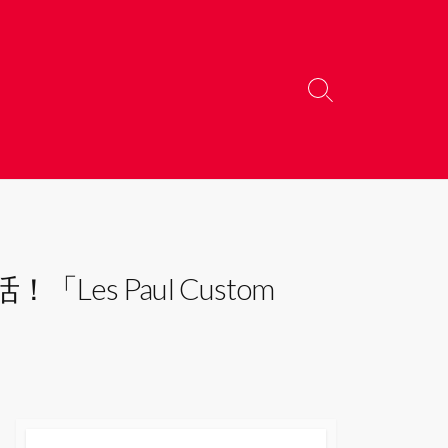
検
索
切
り
替
え
 Paul Custom