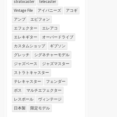
stratocaster
telecaster
Vintage File
アイバニーズ
アコギ
アンプ
エピフォン
エフェクター
エレアコ
エレキギター
オーバードライブ
カスタムショップ
ギブソン
グレッチ
シグネチャーモデル
ジャズベース
ジャズマスター
ストラトキャスター
テレキャスター
フェンダー
ボス
マルチエフェクター
レスポール
ヴィンテージ
日本製
限定モデル