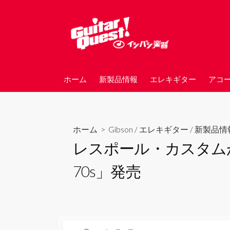
コ
ン
テ
ン
ツ
へ
ホーム
新製品情報
エレキギター
アコ
ス
キ
ッ
プ
ホーム
>
Gibson
/
エレキギター
/
新製品情
レスポール・カスタムがギブ
70s」発売