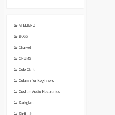
ATELIER Z
BOSS
Charvel
CHUMS
Cole Clark
Column for Beginners
Custom Audio Electronics
Darkglass
Digitech