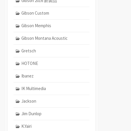
Gibson 2016 新製品
Gibson Custom
Gibson Memphis
Gibson Montana Acoustic
Gretsch
HOTONE
Ibanez
IK Multimedia
Jackson
Jim Dunlop
K.Yairi