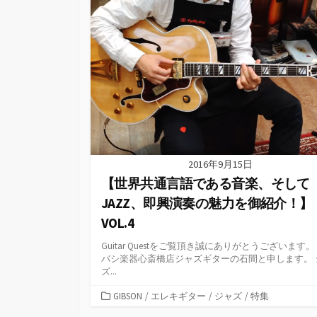
2016年9月15日
【世界共通言語である音楽、そして
JAZZ、即興演奏の魅力を御紹介！】
VOL.4
Guitar Questをご覧頂き誠にありがとうございます。
バシ楽器心斎橋店ジャズギターの石間と申します。 
ズ...
カ
GIBSON
/
エレキギター
/
ジャズ
/
特集
テ