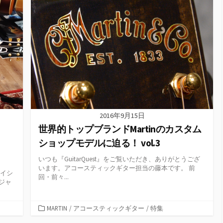
ー
2016年9月15日
世界的トップブランドMartinのカスタム
ショップモデルに迫る！ vol.3
いつも『GuitarQuest』をご覧いただき、ありがとうござ
います。アコースティックギター担当の藤本です。 前
 イシ
回・前々...
ジャ
カ
MARTIN
/
アコースティックギター
/
特集
テ