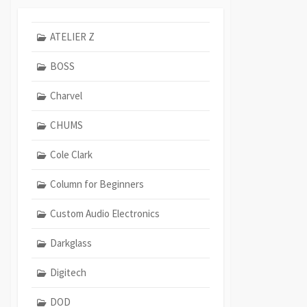
ATELIER Z
BOSS
Charvel
CHUMS
Cole Clark
Column for Beginners
Custom Audio Electronics
Darkglass
Digitech
DOD