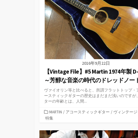
2016年9月22日
【Vintage File】#5 Martin 1974年製 D
～芳醇な音楽の時代のドレッドノー
ヴァイオリン等と比べると、所謂フラットトップ・
ースティックギターの歴史はまだまだ浅いのですが
ターの年齢とは、人間...
カ
MARTIN
/
アコースティックギター
/
ヴィンテージ
テ
特集
ゴ
リ
ー