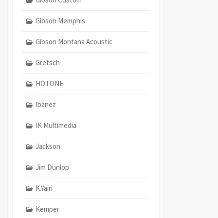
Gibson Memphis
Gibson Montana Acoustic
Gretsch
HOTONE
Ibanez
IK Multimedia
Jackson
Jim Dunlop
K.Yairi
Kemper