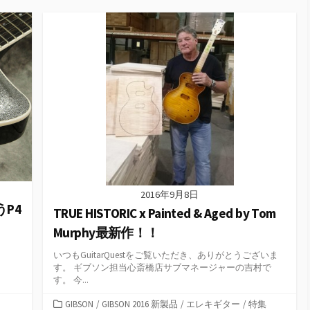
ゴ
リ
ー
2016年9月8日
うP4
TRUE HISTORIC x Painted & Aged by Tom
Murphy最新作！！
いつもGuitarQuestをご覧いただき、ありがとうございま
す。 ギブソン担当心斎橋店サブマネージャーの吉村で
す。 今...
カ
GIBSON
/
GIBSON 2016 新製品
/
エレキギター
/
特集