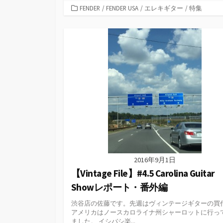
カ
FENDER
/
FENDER USA
/
エレキギター
/
特集
テ
ゴ
リ
ー
2016年9月1日
【Vintage File】#4.5 Carolina Guitar
Showレポート・番外編
渋谷店の佐藤です。先週はヴィンテージギターの買
アメリカはノースカロライナ州シャーロットに行っ
ました。 イシバシ楽...