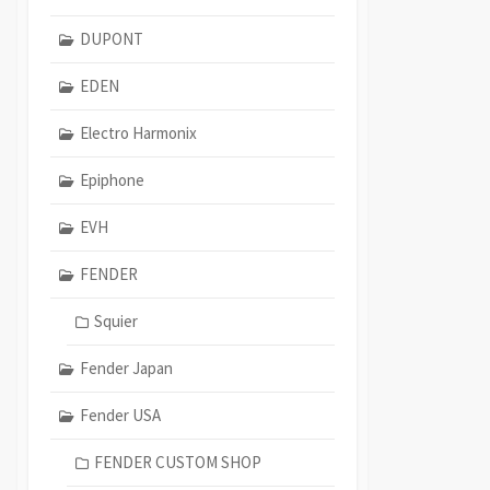
DUPONT
EDEN
Electro Harmonix
Epiphone
EVH
FENDER
Squier
Fender Japan
Fender USA
FENDER CUSTOM SHOP