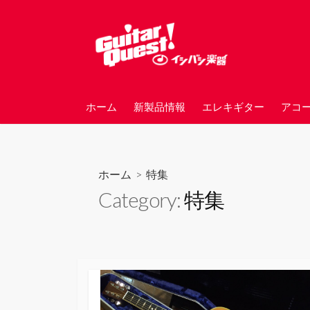
コ
ン
テ
ン
ツ
へ
ホーム
新製品情報
エレキギター
アコ
ス
キ
ッ
プ
ホーム
> 特集
Category:
特集