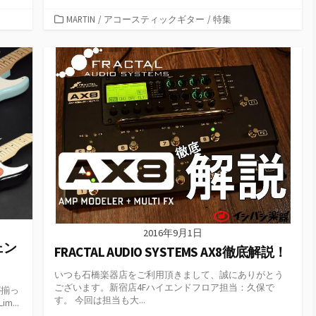
カ
MARTIN
/
アコースティックギター
/
特集
テ
ゴ
リ
ー
2016年9月1日
ジェン
FRACTAL AUDIO SYSTEMS AX8徹底解説！
いつも石橋楽器店をご利用頂きまして、誠にありがとう
ございます。新宿店4Fハイエンドフロア担当：久保で
が揃っ
す。 今回は担当も大...
m...