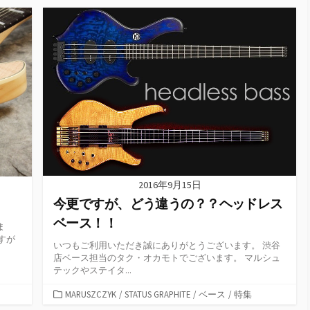
ゴ
リ
ー
2016年9月15日
今更ですが、どう違うの？？ヘッドレス
ベース！！
ま
すが
いつもご利用いただき誠にありがとうございます。 渋谷
店ベース担当のタク・オカモトでございます。 マルシュ
テックやステイタ...
カ
MARUSZCZYK
/
STATUS GRAPHITE
/
ベース
/
特集
テ