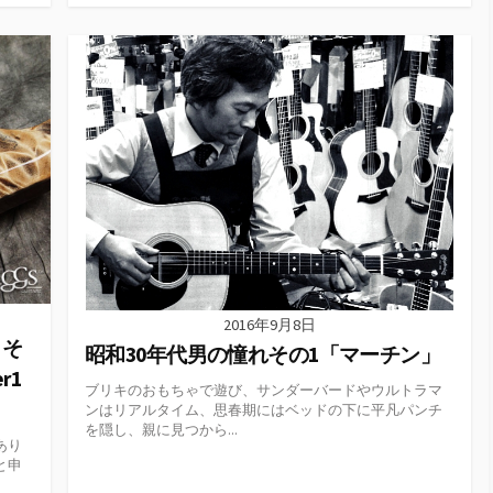
テ
ゴ
リ
ー
2016年9月8日
 そ
昭和30年代男の憧れその1「マーチン」
r1
ブリキのおもちゃで遊び、サンダーバードやウルトラマ
ンはリアルタイム、思春期にはベッドの下に平凡パンチ
を隠し、親に見つから...
あり
と申