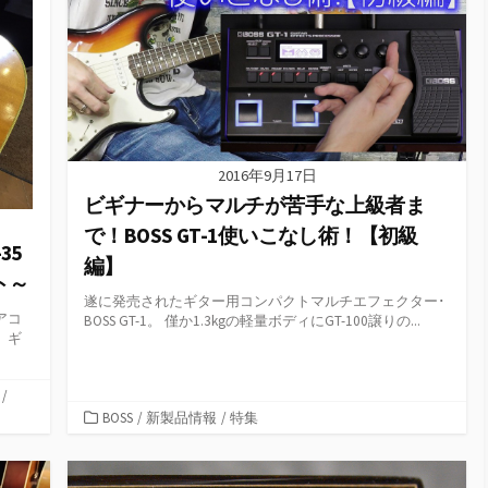
2016年9月17日
ビギナーからマルチが苦手な上級者ま
で！BOSS GT-1使いこなし術！【初級
-35
編】
ト～
遂に発売されたギター用コンパクトマルチエフェクター･
アコ
BOSS GT-1。 僅か1.3kgの軽量ボディにGT-100譲りの...
、ギ
/
カ
BOSS
/
新製品情報
/
特集
テ
ゴ
リ