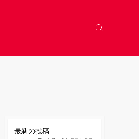
検
索
切
り
替
え
最新の投稿