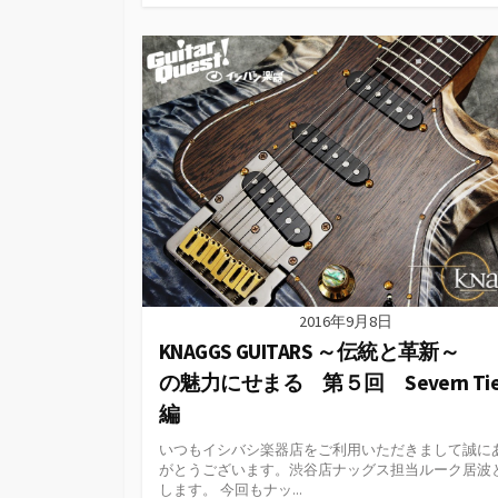
テ
ゴ
リ
ー
2016年9月8日
KNAGGS GUITARS ～伝統と革新～
の魅力にせまる 第５回 Severn Tie
編
いつもイシバシ楽器店をご利用いただきまして誠に
がとうございます。渋谷店ナッグス担当ルーク居波
します。 今回もナッ...