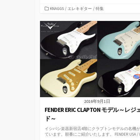
カ
KNAGGS
/
エレキギター
/
特集
テ
ゴ
リ
ー
2016年9月1日
FENDER ERIC CLAPTON モデル～レ
ド～
イシバシ楽器新宿店4階にクラプトンモデルの名機
ています。順番にご紹介いたします。 FENDER USA / Li