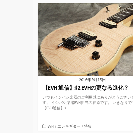
ゴ
リ
ー
2016年9月15日
【EVH 通信】♯2 EVHの更なる進化？
いつもイシバシ楽器のご利用誠にありがとうござい
す。 イシバシ楽器EVH担当の在原です。 いきなりで
【EVH通信】♯...
カ
EVH
/
エレキギター
/
特集
テ