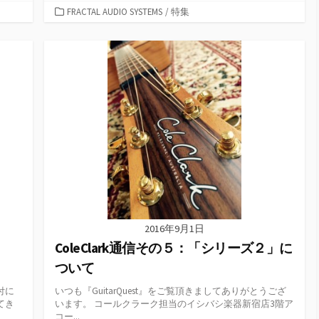
カ
FRACTAL AUDIO SYSTEMS
/
特集
テ
ゴ
リ
ー
2016年9月1日
ColeClark通信その５：「シリーズ２」に
ついて
付に
いつも『GuitarQuest』をご覧頂きましてありがとうござ
てき
います。 コールクラーク担当のイシバシ楽器新宿店3階ア
コー...