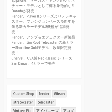
Epiphone、マーカス・キングのシグネ
チャー・モデルとして蘇る象徴的なEl
Doradoが発売！
Fender、Player IIシリーズよりテレキャ
スター、プレシジョンベース75周年を
飾る新カラーモデル8機種が追加発
売！
Fender、アンプ＆エフェクター新製品
Fender、Jim Root Telecaster の新カラ
ーShoreline Goldモデル、数量限定発
売！
Charvel、USA製 Neo-Classic シリーズ
San Dimas、4カラーで発売
Custom Shop
fender
Gibson
stratocaster
telecaster
Vintage File
アイバニーズ
アコギ