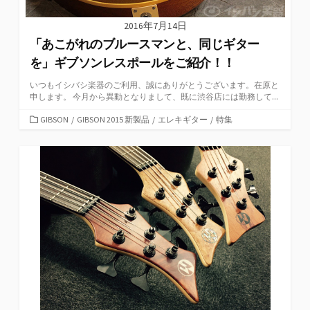
2016年7月14日
「あこがれのブルースマンと、同じギター
を」ギブソンレスポールをご紹介！！
いつもイシバシ楽器のご利用、誠にありがとうございます。在原と
申します。 今月から異動となりまして、既に渋谷店には勤務して...
カ
GIBSON
/
GIBSON 2015 新製品
/
エレキギター
/
特集
テ
ゴ
リ
ー