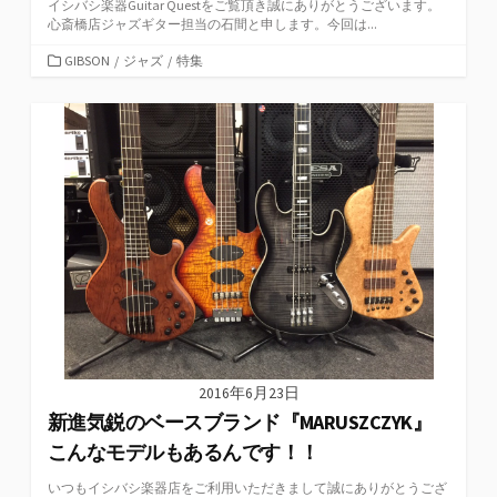
イシバシ楽器Guitar Questをご覧頂き誠にありがとうございます。
心斎橋店ジャズギター担当の石間と申します。今回は...
カ
GIBSON
/
ジャズ
/
特集
テ
ゴ
リ
ー
2016年6月23日
新進気鋭のベースブランド『MARUSZCZYK』
こんなモデルもあるんです！！
いつもイシバシ楽器店をご利用いただきまして誠にありがとうござ