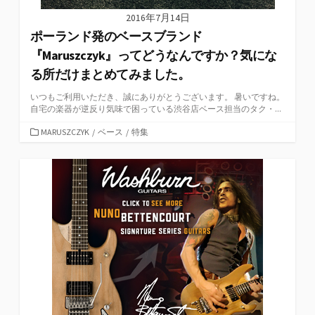
2016年7月14日
ポーランド発のベースブランド
『Maruszczyk』ってどうなんですか？気にな
る所だけまとめてみました。
いつもご利用いただき、誠にありがとうございます。 暑いですね。
自宅の楽器が逆反り気味で困っている渋谷店ベース担当のタク・...
カ
MARUSZCZYK
/
ベース
/
特集
テ
ゴ
リ
ー