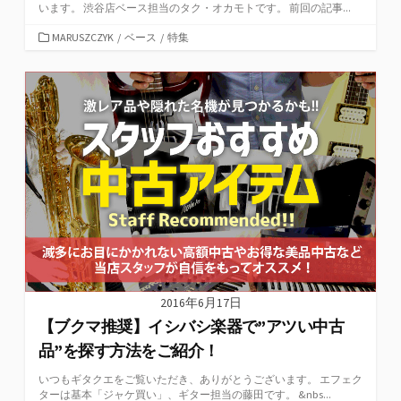
います。 渋谷店ベース担当のタク・オカモトです。 前回の記事...
カ
MARUSZCZYK
/
ベース
/
特集
テ
ゴ
リ
ー
2016年6月17日
【ブクマ推奨】イシバシ楽器で”アツい中古
品”を探す方法をご紹介！
いつもギタクエをご覧いただき、ありがとうございます。 エフェク
ターは基本「ジャケ買い」、ギター担当の藤田です。 &nbs...