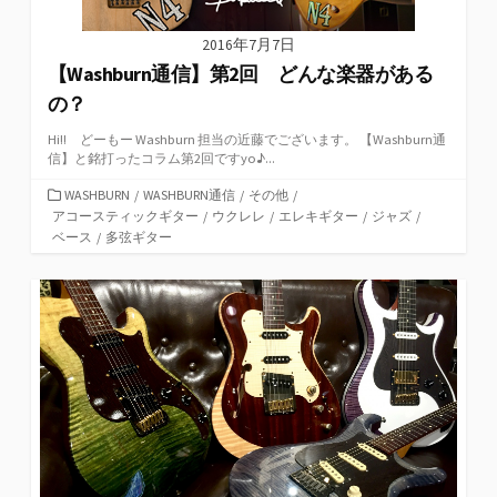
2016年7月7日
【Washburn通信】第2回 どんな楽器がある
の？
Hi!! どーもー Washburn 担当の近藤でございます。 【Washburn通
信】と銘打ったコラム第2回ですyo♪...
カ
WASHBURN
/
WASHBURN通信
/
その他
/
テ
アコースティックギター
/
ウクレレ
/
エレキギター
/
ジャズ
/
ゴ
ベース
/
多弦ギター
リ
ー