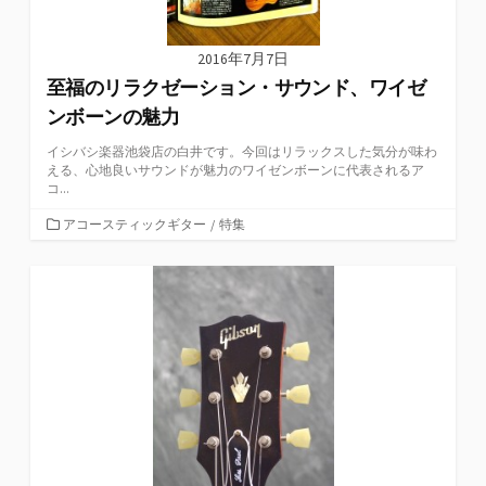
2016年7月7日
至福のリラクゼーション・サウンド、ワイゼ
ンボーンの魅力
イシバシ楽器池袋店の白井です。今回はリラックスした気分が味わ
える、心地良いサウンドが魅力のワイゼンボーンに代表されるア
コ...
カ
アコースティックギター
/
特集
テ
ゴ
リ
ー