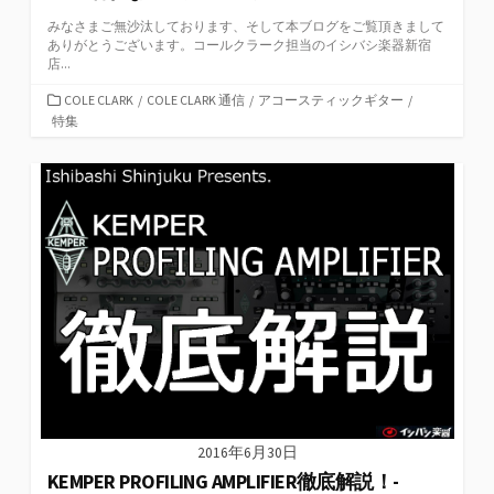
みなさまご無沙汰しております、そして本ブログをご覧頂きまして
ありがとうございます。コールクラーク担当のイシバシ楽器新宿
店...
カ
COLE CLARK
/
COLE CLARK 通信
/
アコースティックギター
/
テ
特集
ゴ
リ
ー
2016年6月30日
KEMPER PROFILING AMPLIFIER徹底解説！-