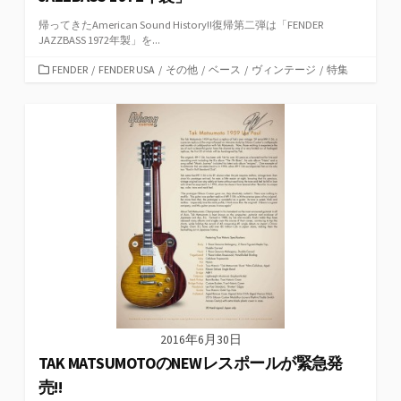
帰ってきたAmerican Sound History!!復帰第二弾は「FENDER
JAZZBASS 1972年製」を...
カ
FENDER
/
FENDER USA
/
その他
/
ベース
/
ヴィンテージ
/
特集
テ
ゴ
リ
ー
2016年6月30日
TAK MATSUMOTOのNEWレスポールが緊急発
売!!