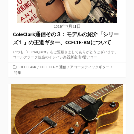
2016年7月21日
ColeClark通信その３：モデルの紹介「シリー
ズ１」の王道ギター、CCFL1E-BMについて
いつも『GuitarQuest』をご覧頂きましてありがとうございます。
コールクラーク担当のイシバシ楽器新宿店3階アコー...
カ
COLE CLARK
/
COLE CLARK 通信
/
アコースティックギター
/
テ
特集
ゴ
リ
ー