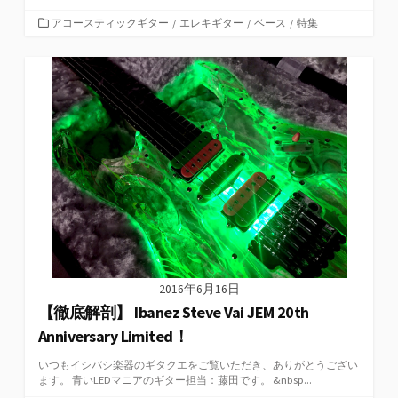
カ
アコースティックギター
/
エレキギター
/
ベース
/
特集
テ
ゴ
リ
ー
2016年6月16日
【徹底解剖】 Ibanez Steve Vai JEM 20th
Anniversary Limited！
いつもイシバシ楽器のギタクエをご覧いただき、ありがとうござい
ます。 青いLEDマニアのギター担当：藤田です。 &nbsp...