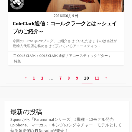
2016年6月9日
ColeClark通信：コールクラークとは～シェイ
プのご紹介～
今回のGuitar Questブログ、ご紹介させていただきますのは当社が
総輸入代理店を務めさせて頂いているアコースティッ...
カ
COLE CLARK
/
COLE CLARK 通信
/
アコースティックギター
/
テ
特集
ゴ
リ
投
«
1
2
…
7
8
9
10
11
»
ー
稿
の
ペ
最新の投稿
ー
Squierから「Paranormalシリーズ」5機種・12モデル発売
Epiphone、マーカス・キングのシグネチャー・モデルとして
ジ
蘇る象徴的なEl Doradoが発売！