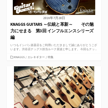
2016年7月28日
KNAGGS GUITARS ～伝統と革新～ その魅
力にせまる 第3回 インフルエンスシリーズ
編
いつもイシバシ楽器店をご利用いただきまして誠にありがとうござ
います。渋谷店ナッグス担当ルーク居波と申します。 今回もナッ...
カ
KNAGGS
/
エレキギター
/
特集
テ
ゴ
リ
ー