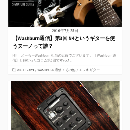
2016年7月28日
【Washburn通信】第3回 N4というギターを使
うヌーノって誰？
Hi!! どーもーWashburn 担当の近藤でございます。 【Washburn通
信】と銘打ったコラム第3回ですyo♪ ...
カ
WASHBURN
/
WASHBURN通信
/
その他
/
エレキギター
テ
ゴ
リ
ー