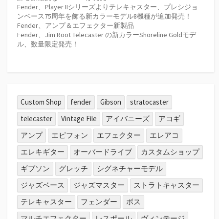
Fender、Player IIシリーズよりテレキャスター、プレシジョ
送
ンベース75周年を飾る新カラーモデル8機種が追加発売！
Fender、アンプ＆エフェクター新製品
り
Fender、Jim Root Telecaster の新カラーShoreline Goldモデ
ル、数量限定発売！
Custom Shop
fender
Gibson
stratocaster
telecaster
Vintage File
アイバニーズ
アコギ
アンプ
エピフォン
エフェクター
エレアコ
エレキギター
オーバードライブ
カスタムショップ
ギブソン
グレッチ
シグネチャーモデル
ジャズベース
ジャズマスター
ストラトキャスター
テレキャスター
フェンダー
ボス
マルチエフェクター
レスポール
ヴィンテージ