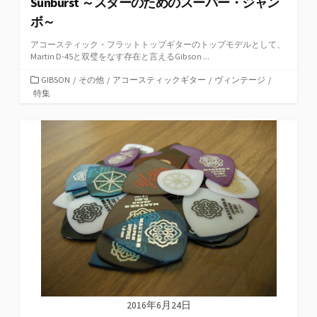
Sunburst ～スターのためのスーパー・ジャン
ボ～
アコースティック・フラットトップギターのトップモデルとして、
Martin D-45と双璧をなす存在と言えるGibson ...
カ
GIBSON
/
その他
/
アコースティックギター
/
ヴィンテージ
/
テ
特集
ゴ
リ
ー
2016年6月24日