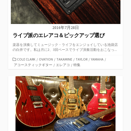
2016年7月28日
ライブ派のエレアコ＆ピックアップ選び
楽器を演奏してミュージック・ライフをエンジョイしている池袋店
の白井です。私は月に2、3回ペースでライブ演奏活動をおこなっ...
カ
COLE CLARK
/
OVATION
/
TAKAMINE
/
TAYLOR
/
YAMAHA
/
テ
アコースティックギター
/
エレアコ
/
特集
ゴ
リ
ー