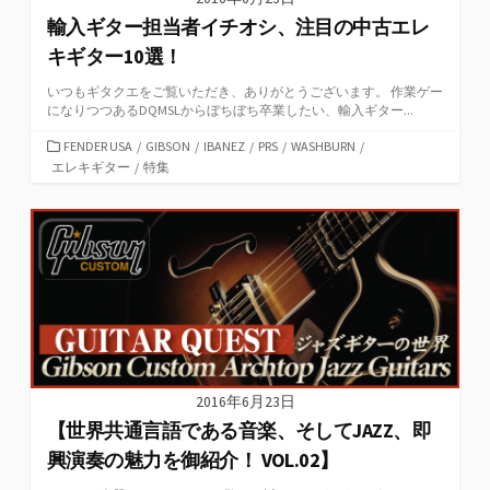
輸入ギター担当者イチオシ、注目の中古エレ
キギター10選！
いつもギタクエをご覧いただき、ありがとうございます。 作業ゲー
になりつつあるDQMSLからぼちぼち卒業したい、輸入ギター...
カ
FENDER USA
/
GIBSON
/
IBANEZ
/
PRS
/
WASHBURN
/
テ
エレキギター
/
特集
ゴ
リ
ー
2016年6月23日
【世界共通言語である音楽、そしてJAZZ、即
興演奏の魅力を御紹介！ VOL.02】