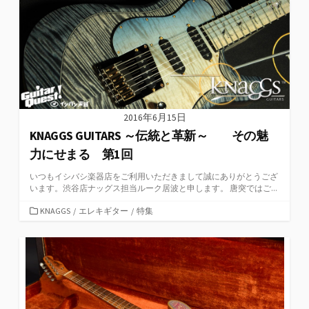
ー
2016年6月15日
KNAGGS GUITARS ～伝統と革新～ その魅
力にせまる 第1回
いつもイシバシ楽器店をご利用いただきまして誠にありがとうござ
います。渋谷店ナッグス担当ルーク居波と申します。 唐突ではご...
カ
KNAGGS
/
エレキギター
/
特集
テ
ゴ
リ
ー