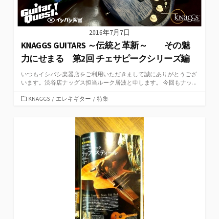
2016年7月7日
KNAGGS GUITARS ～伝統と革新～ その魅
力にせまる 第2回 チェサピークシリーズ編
いつもイシバシ楽器店をご利用いただきまして誠にありがとうござ
います。渋谷店ナッグス担当ルーク居波と申します。 今回もナッ...
カ
KNAGGS
/
エレキギター
/
特集
テ
ゴ
リ
ー