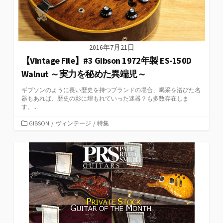
2016年7月21日
【Vintage File】#3 Gibson 1972年製 ES-150D
Walnut ～実力を秘めた異端児～
ギブソンのように長い歴史を持つブランドの場合、喝采を浴びた名
器もあれば、歴史の影に埋もれていった迷器？も多数存在しま
す。...
カ
GIBSON
/
ヴィンテージ
/
特集
テ
ゴ
リ
ー