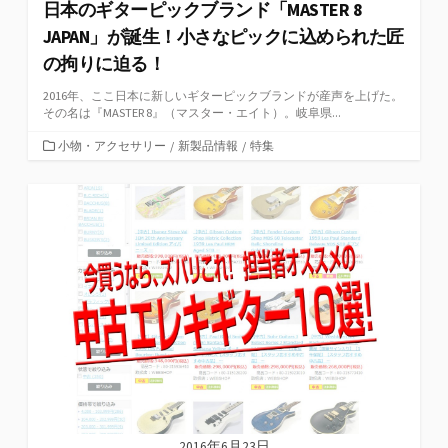
日本のギターピックブランド「MASTER 8
JAPAN」が誕生！小さなピックに込められた匠
の拘りに迫る！
2016年、ここ日本に新しいギターピックブランドが産声を上げた。
その名は『MASTER 8』（マスター・エイト）。岐阜県...
カ
小物・アクセサリー
/
新製品情報
/
特集
テ
ゴ
リ
ー
2016年6月23日