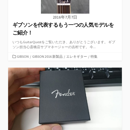
2016年7月7日
ギブソンを代表するもう一つの人気モデルを
ご紹介！
いつもGuitarQuestをご覧いただき、ありがとうございます。 ギブ
ソン担当心斎橋店サブマネージャーの吉村です。 今...
カ
GIBSON
/
GIBSON 2016 新製品
/
エレキギター
/
特集
テ
ゴ
リ
ー