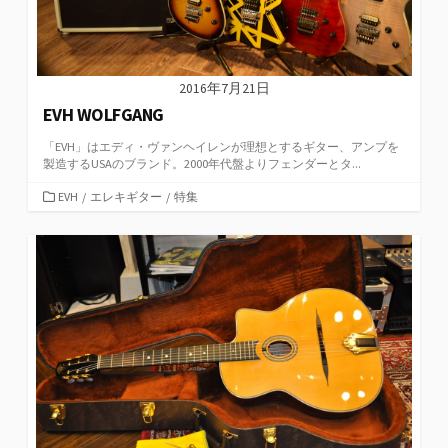
2016年7月21日
EVH WOLFGANG
「EVH」はエディ・ヴァンヘイレンが理想とするギター、アンプを
製造するUSAのブランド。2000年代盤よりフェンダーとタ...
カ
EVH
/
エレキギター
/
特集
テ
ゴ
リ
ー