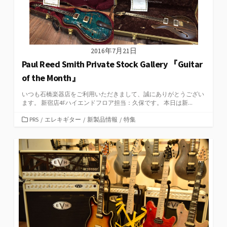
2016年7月21日
Paul Reed Smith Private Stock Gallery 『Guitar
of the Month』
いつも石橋楽器店をご利用いただきまして、誠にありがとうござい
ます。 新宿店4Fハイエンドフロア担当：久保です。 本日は新...
カ
PRS
/
エレキギター
/
新製品情報
/
特集
テ
ゴ
リ
ー