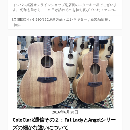
イシバシ楽器オンラインショップ副店長のスターキー星でございま
す。 何年も前から、この日が訪れるのを待ち侘びていたファンの...
カ
GIBSON
/
GIBSON 2016 新製品
/
エレキギター
/
新製品情報
/
テ
特集
ゴ
リ
ー
2016年6月30日
ColeClark通信その２：Fat LadyとAngelシリー
ズの細かな違いについて