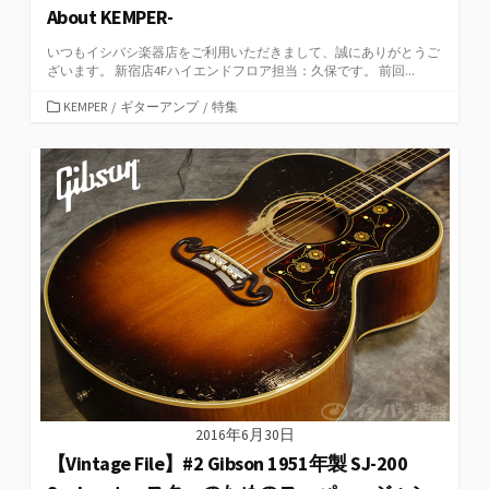
About KEMPER-
いつもイシバシ楽器店をご利用いただきまして、誠にありがとうご
ざいます。 新宿店4Fハイエンドフロア担当：久保です。 前回...
カ
KEMPER
/
ギターアンプ
/
特集
テ
ゴ
リ
ー
2016年6月30日
【Vintage File】#2 Gibson 1951年製 SJ-200