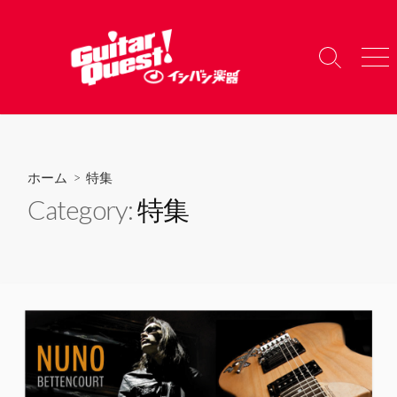
コ
ン
テ
検
メ
ン
索
ニ
ツ
切
ュ
り
ー
へ
替
ス
え
キ
ホーム
> 特集
ッ
Category:
特集
プ