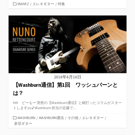
カ
IBANEZ
/
エレキギター
/
特集
テ
ゴ
リ
ー
2016年6月16日
【Washburn通信】第1回 ワッシュバーンと
は？
Hi!! どーもー 突然の【Washburn通信】と銘打ったコラムがスター
トしますyo♪ Washburn 担当の近藤で...
カ
WASHBURN
/
WASHBURN通信
/
その他
/
エレキギター
/
テ
多弦ギター
ゴ
リ