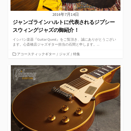
2016年7月14日
ジャンゴラインハルトに代表されるジプシー
スウィングジャズの御紹介！
イシバシ楽器『Guitar Quest』をご覧頂き、誠にありがとうござい
ます。心斎橋店ジャズギター担当の石間と申します。...
カ
アコースティックギター
/
ジャズ
/
特集
テ
ゴ
リ
ー