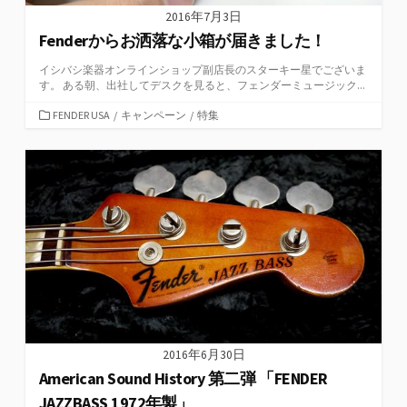
2016年7月3日
Fenderからお洒落な小箱が届きました！
イシバシ楽器オンラインショップ副店長のスターキー星でございま
す。 ある朝、出社してデスクを見ると、フェンダーミュージック...
カ
FENDER USA
/
キャンペーン
/
特集
テ
ゴ
リ
ー
2016年6月30日
American Sound History 第二弾 「FENDER
JAZZBASS 1972年製」