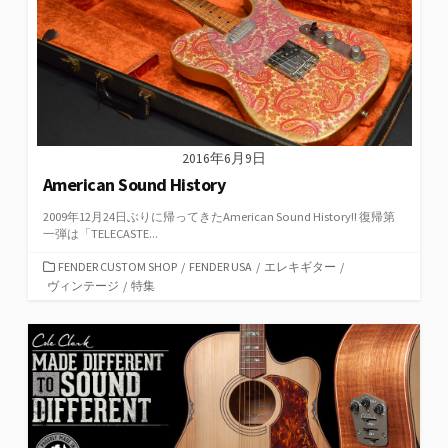
2016年6月9日
American Sound History
2009年12月24日ぶりに帰ってきたAmerican Sound History!! 復帰第
一弾は「TELECASTE...
カ
FENDER CUSTOM SHOP
/
FENDER USA
/
エレキギター
/
テ
ヴィンテージ
/
特集
ゴ
リ
ー